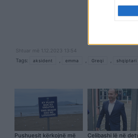
Shtuar
më
1.12.2023 13:54
Tags:
,
,
,
aksident
emma
Greqi
shqiptari
Pushuesit kërkojnë më
Celibashi lë në det