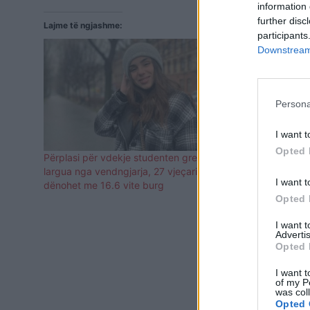
information 
further disc
Lajme të ngjashme:
participants
Downstream 
Persona
I want t
Opted 
Përplasi për vdekje studenten greke dhe u
Përplasi për
largua nga vendngjarja, 27 vjeçari shqiptar
vjeçaren gr
I want t
dënohet me 16.6 vite burg
në polici shq
Opted 
I want 
Advertis
Opted 
I want t
of my P
was col
Opted 