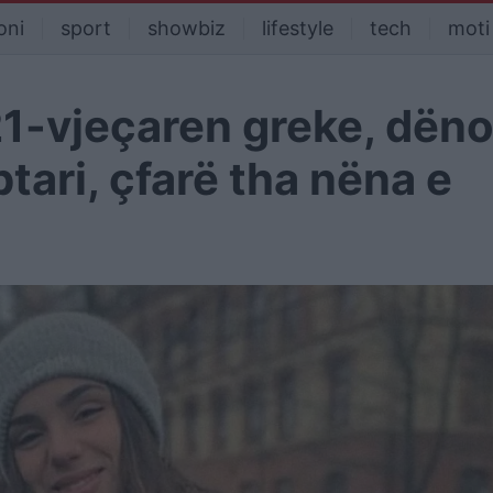
oni
sport
showbiz
lifestyle
tech
moti
21-vjeçaren greke, dën
tari, çfarë tha nëna e