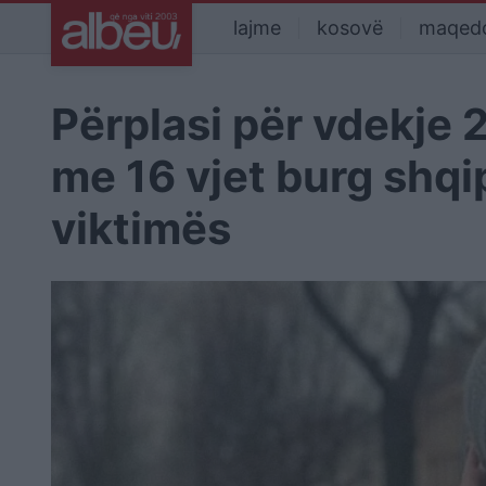
lajme
kosovë
maqed
Përplasi për vdekje 
me 16 vjet burg shqip
viktimës