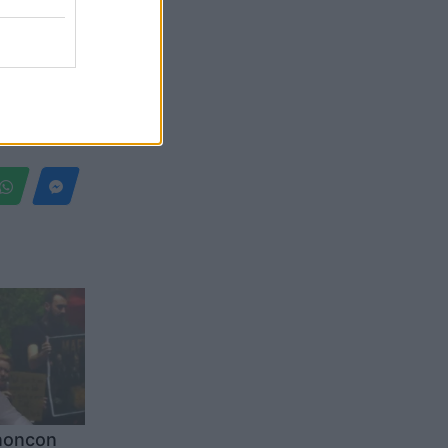
Belgium
enoncon