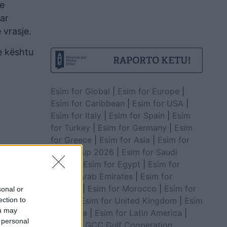
me
uar
 vrasje.
e kështu
Esim for Global
|
Esim for Europe
|
Esim for Caribbean
|
Esim for USA
|
Esim for Italy
|
Esim for Spain
|
Esim
for Turkey
|
Esim for Germany
|
Esim
for Greece
|
Esim for Asia
|
Esim for
World Cup 2026
|
Esim for Saudi
Arabia
|
Esim for Egypt
|
Esim for
United Arab Emirates
|
Esim for
Balkans
|
Esim for Morocco
|
Esim for
sonal or
China
|
Esim for United Kingdom
|
Esim
ection to
ou may
for Africa
|
Esim for Latin America
|
 personal
Esim for GCC Gulf Cooperation