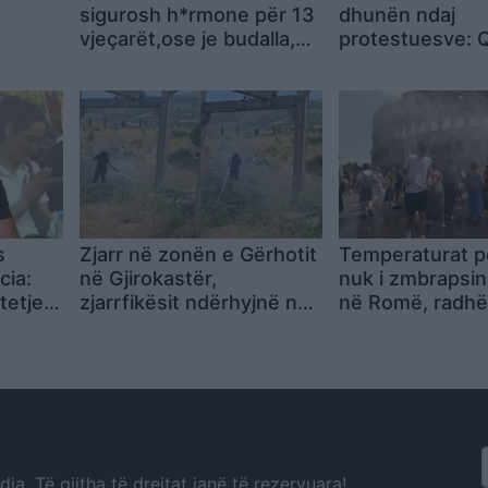
sigurosh h*rmone për 13
dhunën ndaj
vjeçarët,ose je budalla,
protestuesve: 
k
ose je komercializuar
vepron me zvarr
hnik
pengmarrje
s
Zjarr në zonën e Gërhotit
Temperaturat p
cia:
në Gjirokastër,
nuk i zmbrapsin 
tetjen
zjarrfikësit ndërhyjnë në
në Romë, radhë
ve,
terren (VIDEO)
Koloseu ndërsa 
ndihmës i fres
ujë
a. Të gjitha të drejtat janë të rezervuara!