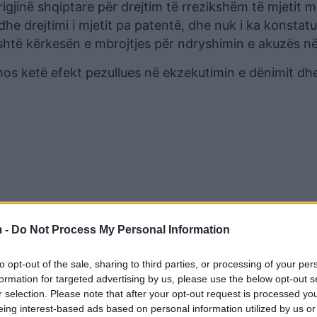
rigjinë shqiptare për drejtim të rrezikshëm të mjetit 
dhe drejtimi i mjetit pa patentë, dhe nuk i ka konstat
shtë kërkesën e mbrojtjes për ndryshimin e akuzës në
mos ketë efekt pezullues në ekzekutimin e dënimit dh
 -
Do Not Process My Personal Information
to opt-out of the sale, sharing to third parties, or processing of your per
formation for targeted advertising by us, please use the below opt-out s
r selection. Please note that after your opt-out request is processed y
asi dëgjoi vendimin e gjykatës.
eing interest-based ads based on personal information utilized by us or