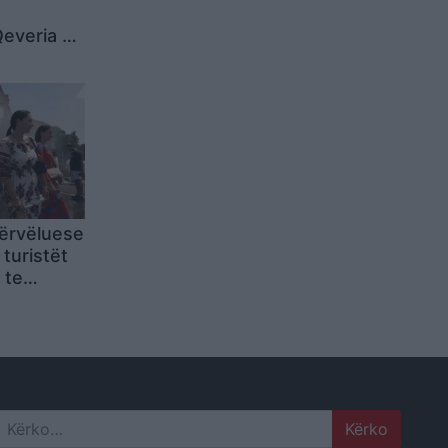
Qeveria po
itje dhe
ërvëluese
turistët
 te
ekipet e
kojnë me