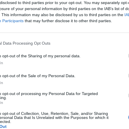
disclosed to third parties prior to your opt-out. You may separately opt-
losure of your personal information by third parties on the IAB’s list of
. This information may also be disclosed by us to third parties on the
IA
Participants
that may further disclose it to other third parties.
l Data Processing Opt Outs
o opt-out of the Sharing of my personal data.
In
 vdekje dhe tërhoqi zvarrë 21-
Aksidenti tragjik në Greqi, shqiptar
eke në Selanik, vetëdorëzohet
përplasi dy herë greken: Mister ku
o opt-out of the Sale of my Personal Data.
iptari
vodhi paratë viktimës
In
to opt-out of processing my Personal Data for Targeted
ing.
In
o opt-out of Collection, Use, Retention, Sale, and/or Sharing
ersonal Data that Is Unrelated with the Purposes for which it
lected.
Out