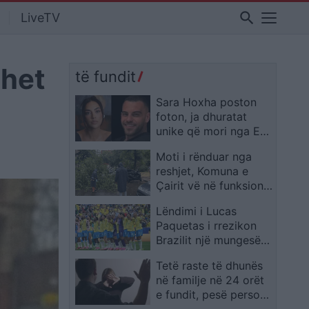
search
LiveTV
ohet
të fundit
Sara Hoxha poston
foton, ja dhuratat
unike që mori nga Erik
Fullani për ditëlindje
Moti i rënduar nga
reshjet, Komuna e
Çairit vë në funksion
Shtabin e Krizave
Lëndimi i Lucas
Paquetas i rrezikon
Brazilit një mungesë
të madhe për pjesën e
Tetë raste të dhunës
mbetur të Botërorit
në familje në 24 orët
e fundit, pesë persona
të arrestuar