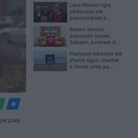
Luka Misetic ngre
pikëpyetje për
paanshmërinë e
Dhomave të
Bayern Munich
Specializuara
prezanton Ismael
Saibarin, kontratë deri
në vitin 2031
Pushuesit kërkojnë më
shumë siguri, plazhet
e Vlorës ende pa
vrojtues
përplasi