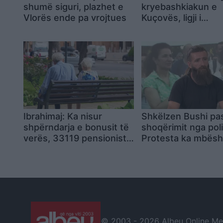
shumë siguri, plazhet e
kryebashkiakun e
Vlorës ende pa vrojtues
Kuçovës, ligji i
dekriminalizimit nu
zbatohet për Kres
Hajdarin
Ibrahimaj: Ka nisur
Shkëlzen Bushi pa
shpërndarja e bonusit të
shoqërimit nga poli
verës, 33119 pensionistë
Protesta ka mbësh
e tërhoqën në ditën e
e 80% të shqiptarë
parë
këta kërkojnë gjak
© 2003 -
2026 Albeu Online Medi