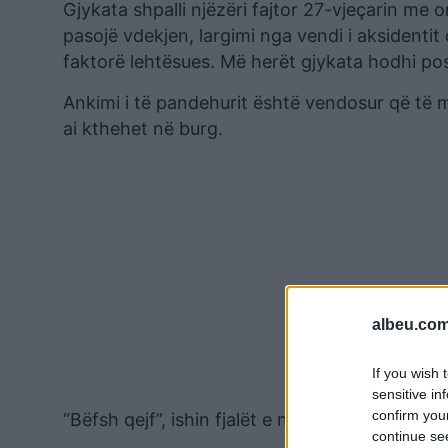
Gjykata shpalli njëzëri fajtor 27-vjeçarin me o
pasojë vdekjen, largimi nga vendi i aksidentit 
faktorë lehtësues. Më herët gjykata hodhi po
Ankimi i të pandehurit është vendosur që të 
ai kthehet në burg.
albeu.com
If you wish 
sensitive in
confirm you
“Bëfsh qejf”, ishin fjalët e nëns së viktimës p
continue se