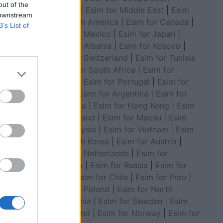
out of the
Council
|
Esim for Middle East
|
Esim
 downstream
for South America
|
Esim for Canada
|
B’s List of
Esim for Mexico
|
Esim for Japan
|
Esim for Albania
|
Esim for Kosovo
|
Esim for Switzerland
|
Esim for Tunisia
|
Esim for South Africa
|
Esim for
Algeria
|
Esim for Portugal
|
Esim for
Brazil
|
Esim for Argentina
|
Esim for
Colombia
|
Esim for Hong Kong
|
Esim
i e
for Thailand
|
Esim for Macau
|
Esim
sh ia
for Malaysia
|
Esim for Vietnam
|
Esim
for South Korea
|
Esim for Austria
|
Esim for Netherlands
|
Esim for
Australia
|
Esim for Russia
|
Esim for
India
|
Esim for Chile
|
Esim for Peru
|
Esim for Poland
|
Esim for North
Macedonia
|
Esim for Sweden
|
Esim
for Finland
|
Esim for Norway
|
Esim for