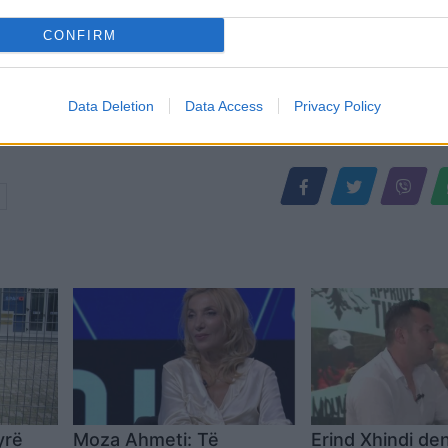
CONFIRM
Data Deletion
Data Access
Privacy Policy
yrë
Moza Ahmeti: Të
Erind Xhindi d