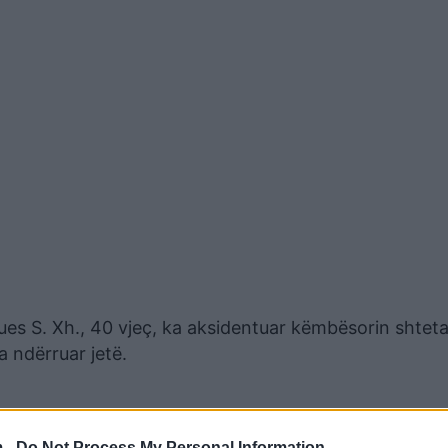
ues S. Xh., 40 vjeç, ka aksidentuar këmbësorin shteta
ka ndërruar jetë.
 -
Do Not Process My Personal Information