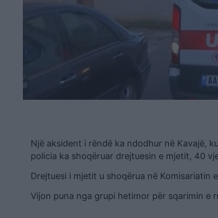
Një aksident i rëndë ka ndodhur në Kavajë, k
policia ka shoqëruar drejtuesin e mjetit, 40 vj
Drejtuesi i mjetit u shoqërua në Komisariatin
Vijon puna nga grupi hetimor për sqarimin e r