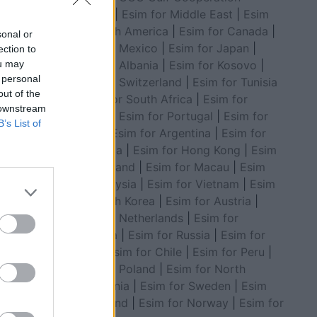
Council
|
Esim for Middle East
|
Esim
for South America
|
Esim for Canada
|
sonal or
Esim for Mexico
|
Esim for Japan
|
ection to
Esim for Albania
|
Esim for Kosovo
|
ou may
 personal
Esim for Switzerland
|
Esim for Tunisia
out of the
|
Esim for South Africa
|
Esim for
 downstream
Algeria
|
Esim for Portugal
|
Esim for
B’s List of
Brazil
|
Esim for Argentina
|
Esim for
Colombia
|
Esim for Hong Kong
|
Esim
for Thailand
|
Esim for Macau
|
Esim
for Malaysia
|
Esim for Vietnam
|
Esim
for South Korea
|
Esim for Austria
|
Esim for Netherlands
|
Esim for
Australia
|
Esim for Russia
|
Esim for
India
|
Esim for Chile
|
Esim for Peru
|
Esim for Poland
|
Esim for North
Macedonia
|
Esim for Sweden
|
Esim
for Finland
|
Esim for Norway
|
Esim for