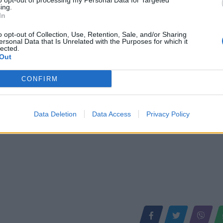
to opt-out of processing my Personal Data for Targeted
ing.
In
ëndë në Kavajë, humb jetën
Makina përplas për vdekje këmbë
etit
Kavajë
o opt-out of Collection, Use, Retention, Sale, and/or Sharing
ersonal Data that Is Unrelated with the Purposes for which it
lected.
Out
CONFIRM
Data Deletion
Data Access
Privacy Policy