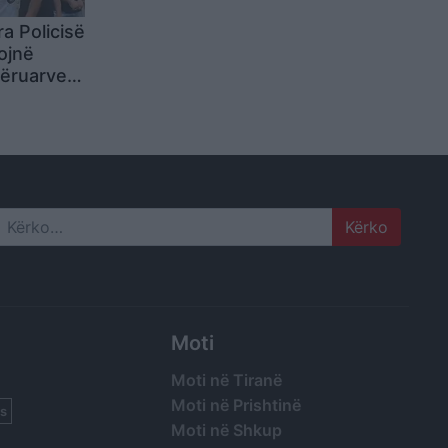
a Policisë
ojnë
qëruarve:
 edhe
 mbi trupa
Search
Moti
Moti në Tiranë
Moti në Prishtinë
s
Moti në Shkup