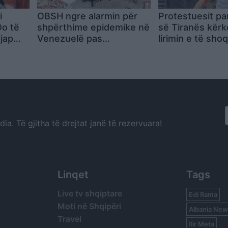
i
OBSH ngre alarmin për
Protestuesit par
Do të
shpërthime epidemike në
së Tiranës kërk
 jap
Venezuelë pas
lirimin e të sho
min e 6
tërmeteve, mes spitaleve
Nuk largohemi,
të tejmbushura dhe
nëse na shkelin
mijëra personave të
zhdukur
a. Të gjitha të drejtat janë të rezervuara!
Linqet
Tags
Live tv shqiptare
Edi Rama
Moti në Shqipëri
Albania New
Travel
Ilir Meta