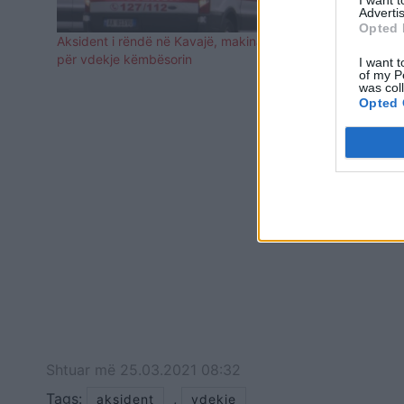
I want 
Advertis
Opted 
Aksident i rëndë në Kavajë, makina përplas
Aksident i r
për vdekje këmbësorin
drejtuesi i mj
I want t
of my P
was col
Opted 
Shtuar
më
25.03.2021 08:32
Tags:
,
aksident
vdekje