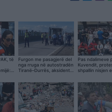
PAK, të
Furgon me pasagjerë del
Pas ndalimeve 
nga rruga në autostradën
Kuvendit, prote
mijë:
Tiranë–Durrës, aksident i
shpallin nisjen e
 dhe
rëndë mesditën e së
të paralajmërua
p
martës
19:00
 marrë
më