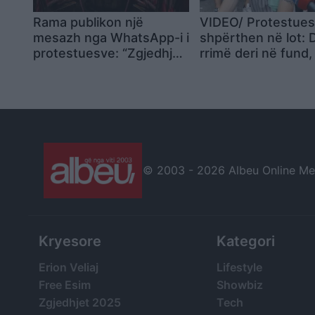
Rama publikon një
VIDEO/ Protestues
mesazh nga WhatsApp-i i
shpërthen në lot: 
protestuesve: “Zgjedhjet
rrimë deri në fund,
e parakohshme janë
edhe jetën për liri
kurth”, ndërsa e cilëson
qytetarëve
si “ondrra n’beze”
© 2003 -
2026 Albeu Online Medi
Kryesore
Kategori
Erion Veliaj
Lifestyle
Free Esim
Showbiz
Zgjedhjet 2025
Tech