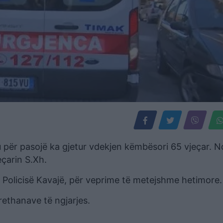
u për pasojë ka gjetur vdekjen këmbësori 65 vjeçar. 
eçarin S.Xh.
 e Policisë Kavajë, për veprime të metejshme hetimore.
rethanave të ngjarjes.