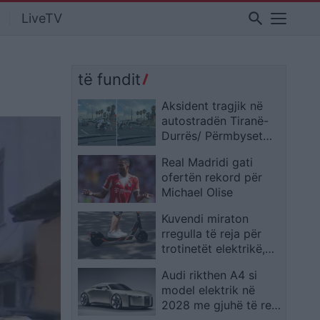
search
LiveTV
të fundit
Aksident tragjik në
autostradën Tiranë-
Durrës/ Përmbyset
autobusi, humbin
Real Madridi gati
jetën dy persona
ofertën rekord për
Michael Olise
Kuvendi miraton
rregulla të reja për
trotinetët elektrikë,
përdorimi lejohet
Audi rikthen A4 si
vetëm mbi moshën 18
model elektrik në
vjeç
2028 me gjuhë të re
dizajni