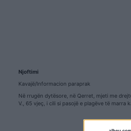
Njoftimi
Kavajë/Informacion paraprak
Në rrugën dytësore, në Qerret, mjeti me drejt
V., 65 vjeç, i cili si pasojë e plagëve të marra 
albeu.com