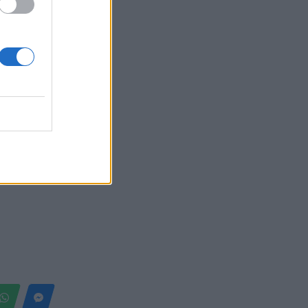
Belgium
sorin në