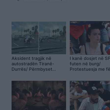
Aksident tragjik në
I kanë dosjet në S
autostradën Tiranë-
futen në burg/
Durrës/ Përmbyset
Protestuesja me fë
autobusi, humbin jetën
Një muaj protestë
dy persona
kryeministri nuk je
dorëheqjen! Ky ka
fund, do ta rrëzoj