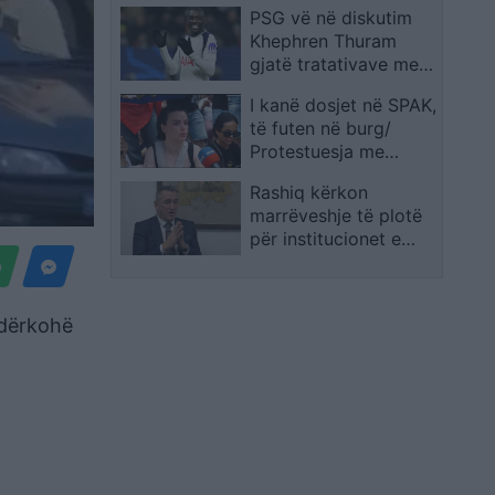
PSG vë në diskutim
Khephren Thuram
gjatë tratativave me
Juventusin për Kolo
I kanë dosjet në SPAK,
Muani
të futen në burg/
Protestuesja me
fëmijë: Një muaj
Rashiq kërkon
protestë dhe
marrëveshje të plotë
kryeministri nuk jep
për institucionet e
dorëheqjen! Ky ka
reja, në mënyrë që të
marrë fund, do ta
shmangen bllokadat
rrëzojmë
Ndërkohë