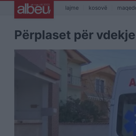
lajme
kosovë
maqed
Përplaset për vdekje