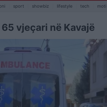
oni
sport
showbiz
lifestyle
tech
moti
 65 vjeçari në Kavajë