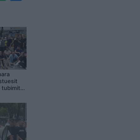
para
stuesit
 tubimit
r për orën