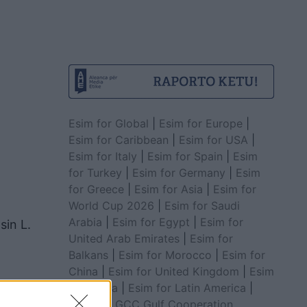
Esim for Global
|
Esim for Europe
|
Esim for Caribbean
|
Esim for USA
|
Esim for Italy
|
Esim for Spain
|
Esim
for Turkey
|
Esim for Germany
|
Esim
for Greece
|
Esim for Asia
|
Esim for
World Cup 2026
|
Esim for Saudi
Arabia
|
Esim for Egypt
|
Esim for
sin L.
United Arab Emirates
|
Esim for
Balkans
|
Esim for Morocco
|
Esim for
China
|
Esim for United Kingdom
|
Esim
for Africa
|
Esim for Latin America
|
Esim for GCC Gulf Cooperation