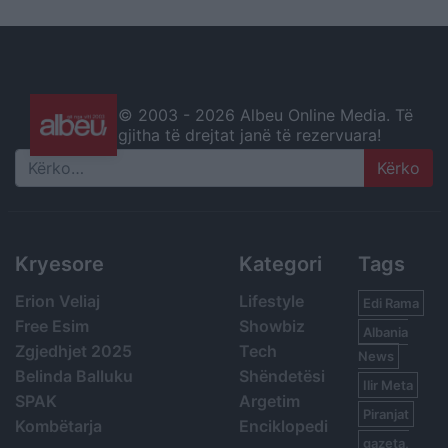
© 2003 -
2026 Albeu Online Media. Të
gjitha të drejtat janë të rezervuara!
Search
Kryesore
Kategori
Tags
Erion Veliaj
Lifestyle
Edi Rama
Free Esim
Showbiz
Albania
Zgjedhjet 2025
Tech
News
Belinda Balluku
Shëndetësi
Ilir Meta
SPAK
Argetim
Piranjat
Kombëtarja
Enciklopedi
gazeta,