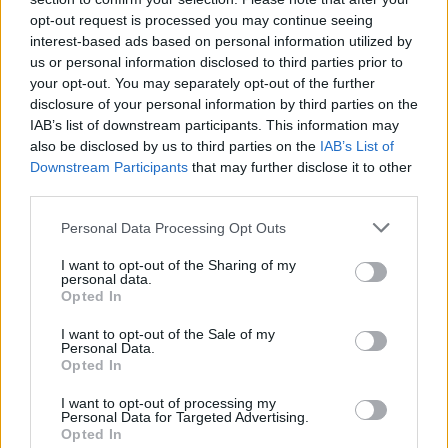
opt-out request is processed you may continue seeing
interest-based ads based on personal information utilized by
us or personal information disclosed to third parties prior to
your opt-out. You may separately opt-out of the further
disclosure of your personal information by third parties on the
IAB’s list of downstream participants. This information may
also be disclosed by us to third parties on the
IAB’s List of
Downstream Participants
that may further disclose it to other
third parties.
Personal Data Processing Opt Outs
I want to opt-out of the Sharing of my
personal data.
Opted In
I want to opt-out of the Sale of my
Personal Data.
Esim for Global
|
Esim for Europe
|
Esim for Caribbean
Opted In
|
Esim for USA
|
Esim for Italy
|
Esim for Spain
|
Esim
I want to opt-out of processing my
for Turkey
|
Esim for Germany
|
Esim for Greece
|
Esim
Personal Data for Targeted Advertising.
for Asia
|
Esim for World Cup 2026
|
Esim for Saudi
Opted In