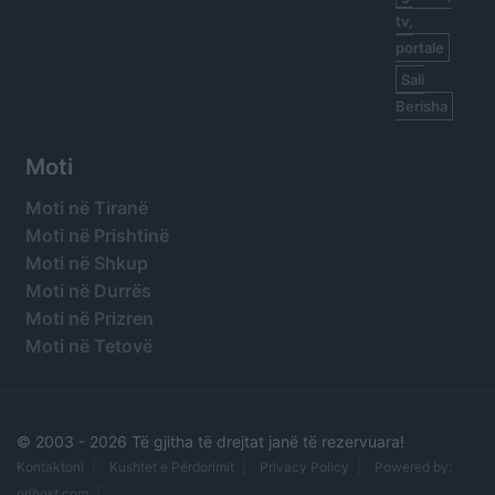
tv,
portale
Sali
Berisha
Moti
Moti në Tiranë
Moti në Prishtinë
Moti në Shkup
Moti në Durrës
Moti në Prizren
Moti në Tetovë
© 2003 -
2026 Të gjitha të drejtat janë të rezervuara!
Kontaktoni
Kushtet e Përdorimit
Privacy Policy
Powered by:
orihost.com