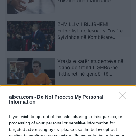
kokainë dhe marihuanë
ZHVILLIM I BUJSHËM!
Futbollisti i cilësuar si “risi” e
Sylvinhos në Kombëtare
ndërpret kontratën me klubin,
zbulohet arsyeja
Vrasja e katër studentëve në
Idaho që tronditi SHBA-në
rikthehet në qendër të
vëmendjes
albeu.com -
Do Not Process My Personal
Afrim Gashi cakton 18 tetorin
Information
për zgjedhjet e
jashtëzakonshme në Komunën
e Bërvenicës
If you wish to opt-out of the sale, sharing to third parties, or
processing of your personal or sensitive information for
targeted advertising by us, please use the below opt-out
section to confirm your selection. Please note that after your