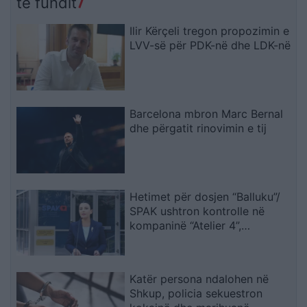
të fundit
Ilir Kërçeli tregon propozimin e
LVV-së për PDK-në dhe LDK-në
Barcelona mbron Marc Bernal
dhe përgatit rinovimin e tij
Hetimet për dosjen “Balluku”/
SPAK ushtron kontrolle në
kompaninë “Atelier 4”,
sekuestrohet projekti i
arredimit të vilës luksoze
Katër persona ndalohen në
Shkup, policia sekuestron