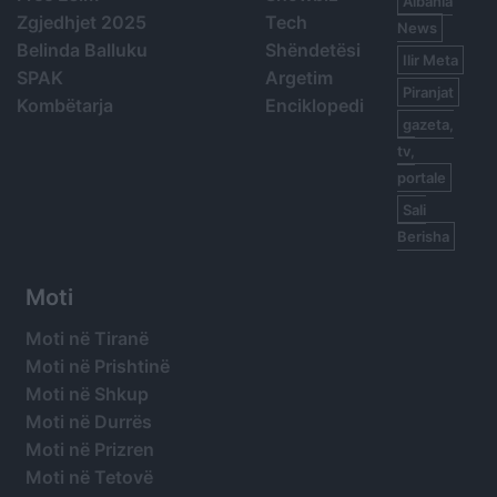
Albania
Zgjedhjet 2025
Tech
News
Belinda Balluku
Shëndetësi
Ilir Meta
SPAK
Argetim
Piranjat
Kombëtarja
Enciklopedi
gazeta,
tv,
portale
Sali
Berisha
Moti
Moti në Tiranë
Moti në Prishtinë
Moti në Shkup
Moti në Durrës
Moti në Prizren
Moti në Tetovë