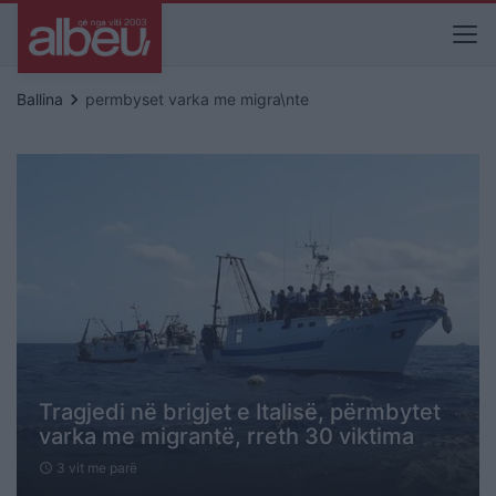
keyboard_arrow_right
Ballina
permbyset varka me migra\nte
Tragjedi në brigjet e Italisë, përmbytet
varka me migrantë, rreth 30 viktima
3 vit me parë
schedule