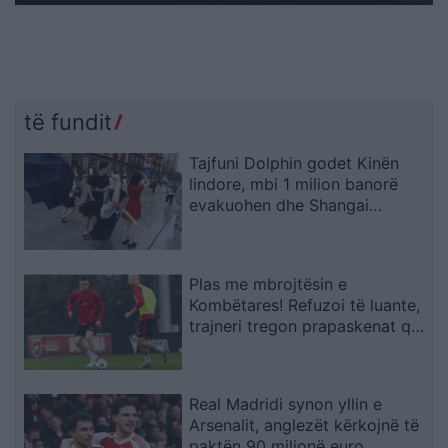
të fundit
Tajfuni Dolphin godet Kinën
lindore, mbi 1 milion banorë
evakuohen dhe Shangai
përmbytet
Plas me mbrojtësin e
Kombëtares! Refuzoi të luante,
trajneri tregon prapaskenat që
dërguan në vendimin drastik
Real Madridi synon yllin e
Arsenalit, anglezët kërkojnë të
paktën 90 milionë euro