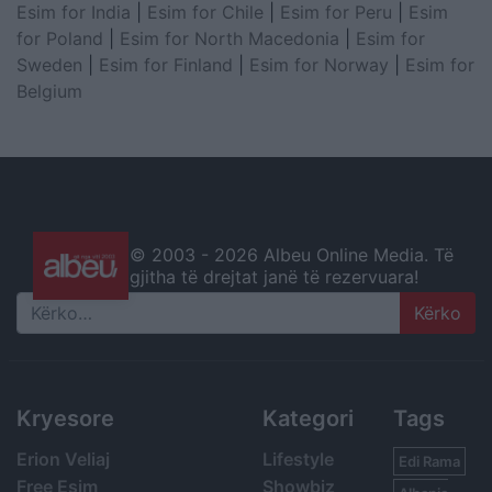
Esim for India
|
Esim for Chile
|
Esim for Peru
|
Esim
for Poland
|
Esim for North Macedonia
|
Esim for
Sweden
|
Esim for Finland
|
Esim for Norway
|
Esim for
Belgium
© 2003 -
2026 Albeu Online Media. Të
gjitha të drejtat janë të rezervuara!
Search
Kryesore
Kategori
Tags
Erion Veliaj
Lifestyle
Edi Rama
Free Esim
Showbiz