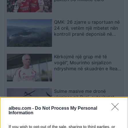
QMK: 26 zjarre u raportuan në
24 orë, vetëm një mbetet nën
kontroll pranë deponisë në
Kriva Pallankë
Kërkojmë një grup më të
vogël”, Mourinho sinjalizon
ndryshime në skuadrën e Real
Madridit
Sulme masive me dronë
ukrainas në Rusi, autoritetet
ruse njoftojnë për 456 mjete të
albeu.com -
Do Not Process My Personal
rrëzuara dhe dy viktima
Information
Kushtet e Iranit për rihapjen e
If you wish to opt-out of the sale, sharing to third parties, or