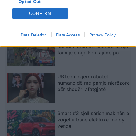
Opted Out
Arsenali heq dorë nga Vinicius
Jr., synon me vendosmëri
CONFIRM
sulmuesin e Evertonit
Data Deletion
Data Access
Privacy Policy
Aksident fatal në Gjermani,
humbin jetën tre anëtarë të një
familjeje nga Ferizaji që po
ktheheshin nga Kosova
UBTech nxjerr robotët
humanoidë me pamje njerëzore
për shoqëri afatgjatë
Smart #2 sjell sërish makinën e
vogël urbane elektrike me dy
vende