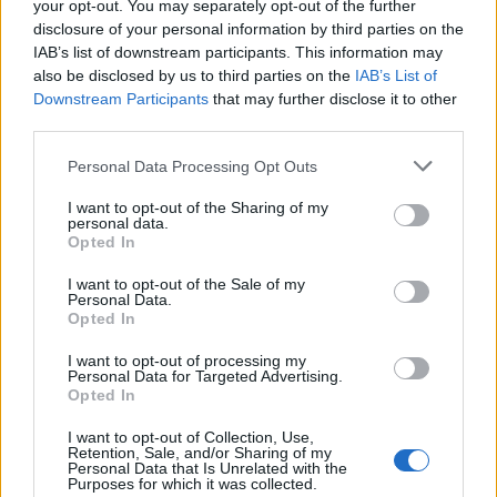
your opt-out. You may separately opt-out of the further
protestë: Pacientët
shpërthimi i një minibusi
disclosure of your personal information by third parties on the
detyrohen të kërkojnë
pranë Damaskut
IAB’s list of downstream participants. This information may
kurim jashtë vendit
also be disclosed by us to third parties on the
IAB’s List of
Downstream Participants
that may further disclose it to other
third parties.
Personal Data Processing Opt Outs
I want to opt-out of the Sharing of my
Konflikt për shërbimin në
Osman Stafa thirrje
personal data.
Opted In
një hotel në Dhërmi, ish-
qytetarëve nga protesta:
zyrtari i Policisë dyshohet
Mbi partitë të vendosim
I want to opt-out of the Sale of my
se kërcënoi kamerierin
Shqipërinë, ka ardhur
Personal Data.
Opted In
dhe administratorin
koha e brezit të ri
të fundit
I want to opt-out of processing my
Rodri refuzoi Real Madridin
Personal Data for Targeted Advertising.
Opted In
dhe zgjodhi Barcelonën,
zbardhen tri arsyet e vendimit
I want to opt-out of Collection, Use,
Retention, Sale, and/or Sharing of my
Personal Data that Is Unrelated with the
Purposes for which it was collected.