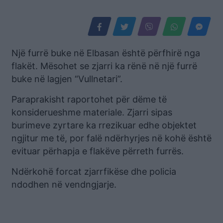
Një furrë buke në Elbasan është përfhirë nga
flakët. Mësohet se zjarri ka rënë në një furrë
buke në lagjen “Vullnetari”.
Paraprakisht raportohet për dëme të
konsiderueshme materiale. Zjarri sipas
burimeve zyrtare ka rrezikuar edhe objektet
ngjitur me të, por falë ndërhyrjes në kohë është
evituar përhapja e flakëve përreth furrës.
Ndërkohë forcat zjarrfikëse dhe policia
ndodhen në vendngjarje.