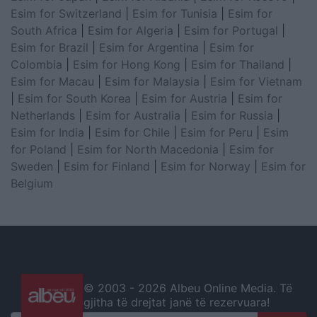
Esim for Switzerland
|
Esim for Tunisia
|
Esim for
South Africa
|
Esim for Algeria
|
Esim for Portugal
|
Esim for Brazil
|
Esim for Argentina
|
Esim for
Colombia
|
Esim for Hong Kong
|
Esim for Thailand
|
Esim for Macau
|
Esim for Malaysia
|
Esim for Vietnam
|
Esim for South Korea
|
Esim for Austria
|
Esim for
Netherlands
|
Esim for Australia
|
Esim for Russia
|
Esim for India
|
Esim for Chile
|
Esim for Peru
|
Esim
for Poland
|
Esim for North Macedonia
|
Esim for
Sweden
|
Esim for Finland
|
Esim for Norway
|
Esim for
Belgium
© 2003 -
2026 Albeu Online Media. Të
gjitha të drejtat janë të rezervuara!