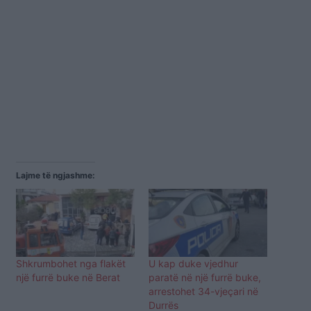
Lajme të ngjashme:
Shkrumbohet nga flakët
U kap duke vjedhur
një furrë buke në Berat
paratë në një furrë buke,
arrestohet 34-vjeçari në
Durrës