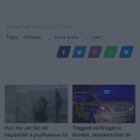
Shtuar
më
29.05.2021 13:08
Tags:
,
,
Elbasan
furre buke
zjarr
Hyri me Jet Ski në
Tragjedi në Rrugën e
hapësirën e pushuesve në
Kombit, aksidentohet de