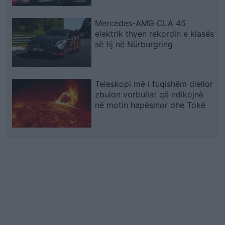
Mercedes-AMG CLA 45
elektrik thyen rekordin e klasës
së tij në Nürburgring
Teleskopi më i fuqishëm diellor
zbulon vorbullat që ndikojnë
në motin hapësinor dhe Tokë