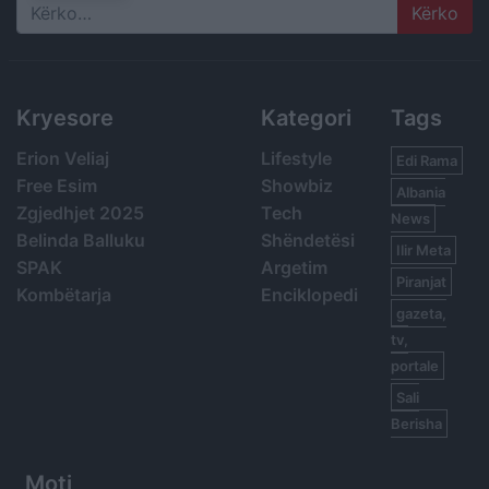
Search
Kryesore
Kategori
Tags
Erion Veliaj
Lifestyle
Edi Rama
Free Esim
Showbiz
Albania
Zgjedhjet 2025
Tech
News
Belinda Balluku
Shëndetësi
Ilir Meta
SPAK
Argetim
Piranjat
Kombëtarja
Enciklopedi
gazeta,
tv,
portale
Sali
Berisha
Moti