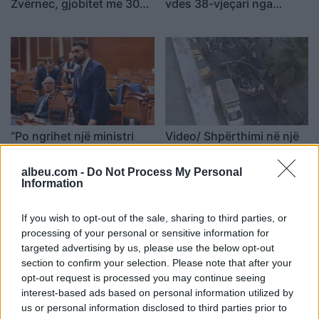
Zvërnec, gjobitet me 300
vdes 38-vjeçari nga
mijë lekë drejtuesi
Kosova
“Po ngrihet një ministri
Video/ Shpërthimi në një
paralele e Shëndetësisë”/
minibus në periferi të
Këlliçi: Projektligji i
Damaskut lë 2 të vdekur
albeu.com -
Do Not Process My Personal
shtatorit i hap rrugë
dhe 13 të plagosur
Information
monopolit, SPAK të
ndërhyjë
If you wish to opt-out of the sale, sharing to third parties, or
processing of your personal or sensitive information for
targeted advertising by us, please use the below opt-out
section to confirm your selection. Please note that after your
opt-out request is processed you may continue seeing
interest-based ads based on personal information utilized by
Infermierja shqiptare në
Video/ Dy të vrarë dhe 13
us or personal information disclosed to third parties prior to
Itali shpërthen në lot në
të plagosur nga