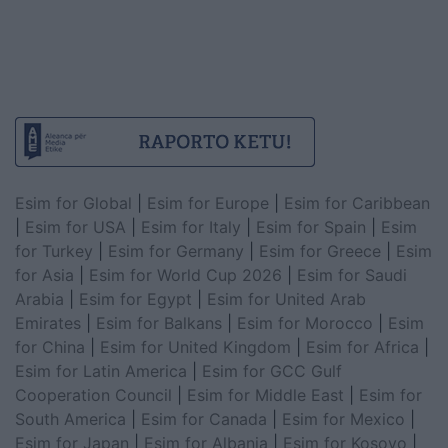
Esim for Global
|
Esim for Europe
|
Esim for Caribbean
|
Esim for USA
|
Esim for Italy
|
Esim for Spain
|
Esim
for Turkey
|
Esim for Germany
|
Esim for Greece
|
Esim
for Asia
|
Esim for World Cup 2026
|
Esim for Saudi
Arabia
|
Esim for Egypt
|
Esim for United Arab
Emirates
|
Esim for Balkans
|
Esim for Morocco
|
Esim
for China
|
Esim for United Kingdom
|
Esim for Africa
|
Esim for Latin America
|
Esim for GCC Gulf
Cooperation Council
|
Esim for Middle East
|
Esim for
South America
|
Esim for Canada
|
Esim for Mexico
|
Esim for Japan
|
Esim for Albania
|
Esim for Kosovo
|