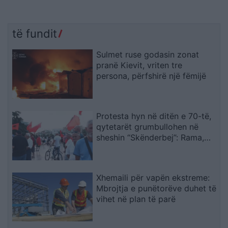
të fundit
Sulmet ruse godasin zonat
pranë Kievit, vriten tre
persona, përfshirë një fëmijë
Protesta hyn në ditën e 70-të,
qytetarët grumbullohen në
sheshin “Skënderbej”: Rama,
jep dorëheqjen!
Xhemaili për vapën ekstreme:
Mbrojtja e punëtorëve duhet të
vihet në plan të parë