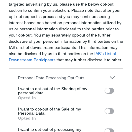
targeted advertising by us, please use the below opt-out
section to confirm your selection. Please note that after your
opt-out request is processed you may continue seeing
interest-based ads based on personal information utilized by
us or personal information disclosed to third parties prior to
your opt-out. You may separately opt-out of the further
disclosure of your personal information by third parties on the
IAB’s list of downstream participants. This information may
also be disclosed by us to third parties on the
IAB’s List of
Downstream Participants
that may further disclose it to other
third parties.
Personal Data Processing Opt Outs
I want to opt-out of the Sharing of my
personal data.
Opted In
I want to opt-out of the Sale of my
Personal Data.
Opted In
Esim for Global
|
Esim for Europe
|
Esim for Caribbean
I want to opt-out of processing my
|
Esim for USA
|
Esim for Italy
|
Esim for Spain
|
Esim