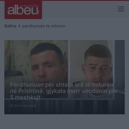
keyboard_arrow_right
Ballina
perdhunuan te mituren
Përdhunuan për shtatë orë të miturën
në Prishtinë, gjykata merr vendimin për
5 meshkujt
4 vit me parë
schedule