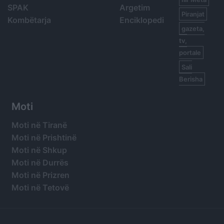
SPAK
Argetim
Piranjat
Kombëtarja
Enciklopedi
gazeta,
tv,
portale
Sali
Berisha
Moti
Moti në Tiranë
Moti në Prishtinë
Moti në Shkup
Moti në Durrës
Moti në Prizren
Moti në Tetovë