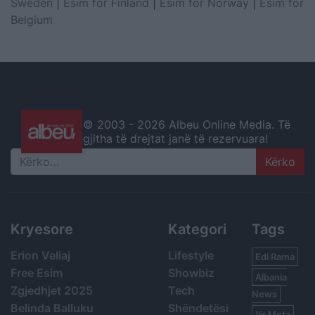
Sweden
|
Esim for Finland
|
Esim for Norway
|
Esim for
Belgium
© 2003 -
2026 Albeu Online Media. Të
gjitha të drejtat janë të rezervuara!
Search
Kryesore
Kategori
Tags
Erion Veliaj
Lifestyle
Edi Rama
Free Esim
Showbiz
Albania
Zgjedhjet 2025
Tech
News
Belinda Balluku
Shëndetësi
Ilir Meta