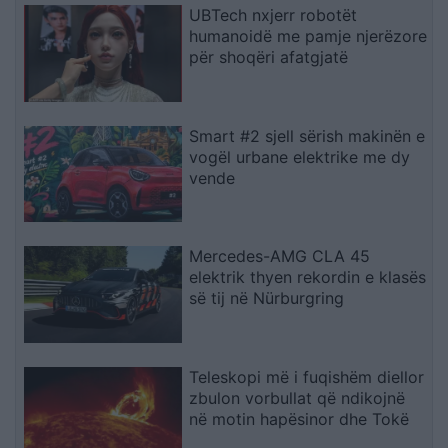
UBTech nxjerr robotët
humanoidë me pamje njerëzore
për shoqëri afatgjatë
Smart #2 sjell sërish makinën e
vogël urbane elektrike me dy
vende
Mercedes-AMG CLA 45
elektrik thyen rekordin e klasës
së tij në Nürburgring
Teleskopi më i fuqishëm diellor
zbulon vorbullat që ndikojnë
në motin hapësinor dhe Tokë