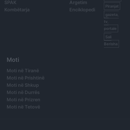
SPAK
Argetim
Piranjat
Kombëtarja
Enciklopedi
gazeta,
tv,
portale
Sali
Berisha
Moti
Moti në Tiranë
Moti në Prishtinë
Moti në Shkup
Moti në Durrës
Moti në Prizren
Moti në Tetovë