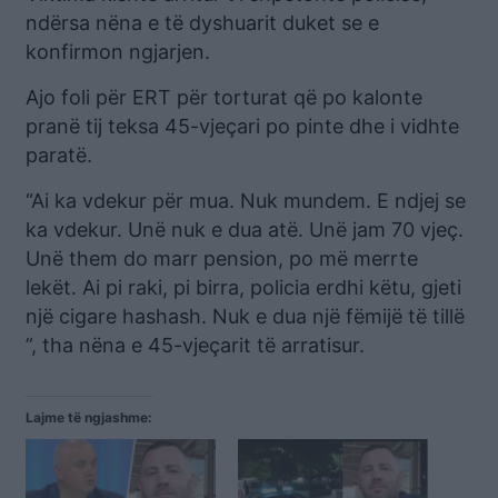
ndërsa nëna e të dyshuarit duket se e
konfirmon ngjarjen.
Ajo foli për ERT për torturat që po kalonte
pranë tij teksa 45-vjeçari po pinte dhe i vidhte
paratë.
“Ai ka vdekur për mua. Nuk mundem. E ndjej se
ka vdekur. Unë nuk e dua atë. Unë jam 70 vjeç.
Unë them do marr pension, po më merrte
lekët. Ai pi raki, pi birra, policia erdhi këtu, gjeti
një cigare hashash. Nuk e dua një fëmijë të tillë
”, tha nëna e 45-vjeçarit të arratisur.
Lajme të ngjashme: