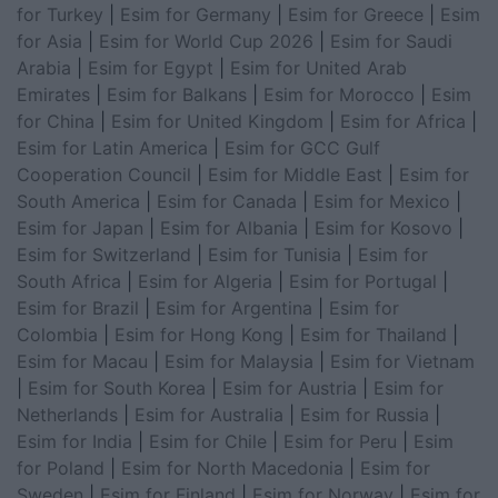
for Turkey
|
Esim for Germany
|
Esim for Greece
|
Esim
for Asia
|
Esim for World Cup 2026
|
Esim for Saudi
Arabia
|
Esim for Egypt
|
Esim for United Arab
Emirates
|
Esim for Balkans
|
Esim for Morocco
|
Esim
for China
|
Esim for United Kingdom
|
Esim for Africa
|
Esim for Latin America
|
Esim for GCC Gulf
Cooperation Council
|
Esim for Middle East
|
Esim for
South America
|
Esim for Canada
|
Esim for Mexico
|
Esim for Japan
|
Esim for Albania
|
Esim for Kosovo
|
Esim for Switzerland
|
Esim for Tunisia
|
Esim for
South Africa
|
Esim for Algeria
|
Esim for Portugal
|
Esim for Brazil
|
Esim for Argentina
|
Esim for
Colombia
|
Esim for Hong Kong
|
Esim for Thailand
|
Esim for Macau
|
Esim for Malaysia
|
Esim for Vietnam
|
Esim for South Korea
|
Esim for Austria
|
Esim for
Netherlands
|
Esim for Australia
|
Esim for Russia
|
Esim for India
|
Esim for Chile
|
Esim for Peru
|
Esim
for Poland
|
Esim for North Macedonia
|
Esim for
Sweden
|
Esim for Finland
|
Esim for Norway
|
Esim for