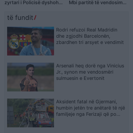
zyrtari i Policisë dyshohet
Mbi partitë të vendosim
se kërcënoi kamerierin
Shqipërinë, ka ardhur
dhe administratorin
koha e brezit të ri
të fundit
Rodri refuzoi Real Madridin
dhe zgjodhi Barcelonën,
zbardhen tri arsyet e vendimit
Arsenali heq dorë nga Vinicius
Jr., synon me vendosmëri
sulmuesin e Evertonit
Aksident fatal në Gjermani,
humbin jetën tre anëtarë të një
familjeje nga Ferizaji që po
ktheheshin nga Kosova