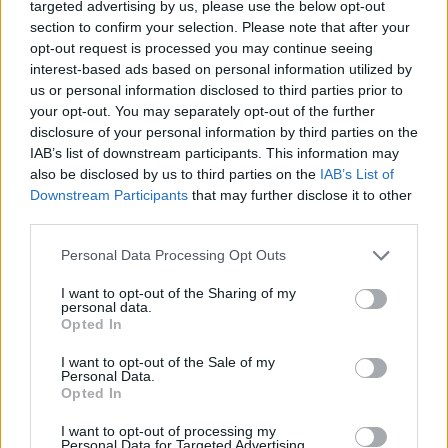
targeted advertising by us, please use the below opt-out
section to confirm your selection. Please note that after your
opt-out request is processed you may continue seeing
interest-based ads based on personal information utilized by
us or personal information disclosed to third parties prior to
your opt-out. You may separately opt-out of the further
disclosure of your personal information by third parties on the
IAB’s list of downstream participants. This information may
Hyri me Jet Ski në
Tragjedi në Rrugën e
also be disclosed by us to third parties on the
IAB’s List of
hapësirën e pushuesve në
Kombit, aksidentohet de
Downstream Participants
that may further disclose it to other
Zvërnec, gjobitet me 300
vdes 38-vjeçari nga
third parties.
mijë lekë drejtuesi
Kosova
Personal Data Processing Opt Outs
I want to opt-out of the Sharing of my
personal data.
Opted In
I want to opt-out of the Sale of my
Personal Data.
Opted In
“Po ngrihet një ministri
Video/ Shpërthimi në një
paralele e Shëndetësisë”/
minibus në periferi të
I want to opt-out of processing my
Këlliçi: Projektligji i
Damaskut lë 2 të vdekur
Personal Data for Targeted Advertising.