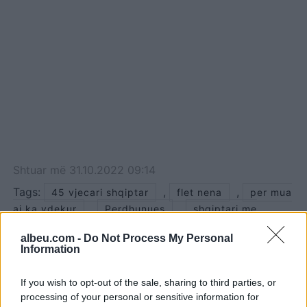
Shtuar
më
31.10.2022 09:14
Tags:
,
,
45 vjecari shqiptar
flet nena
per mua
,
,
ai ka vdekur
Perdhunues
shqiptari me
,
tatuazhe
Spartak Dyrmishi
albeu.com -
Do Not Process My Personal
Information
If you wish to opt-out of the sale, sharing to third parties, or
processing of your personal or sensitive information for