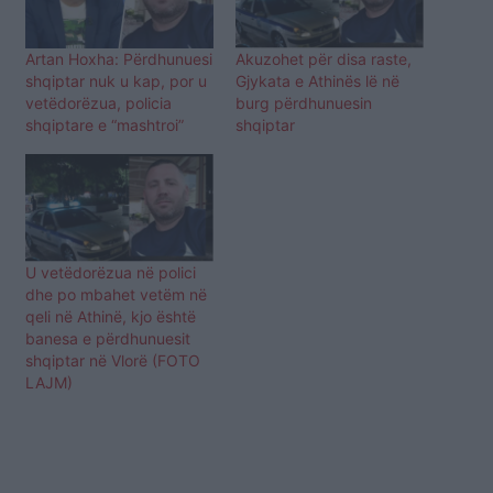
Artan Hoxha: Përdhunuesi
Akuzohet për disa raste,
shqiptar nuk u kap, por u
Gjykata e Athinës lë në
vetëdorëzua, policia
burg përdhunuesin
shqiptare e “mashtroi”
shqiptar
U vetëdorëzua në polici
dhe po mbahet vetëm në
qeli në Athinë, kjo është
banesa e përdhunuesit
shqiptar në Vlorë (FOTO
LAJM)