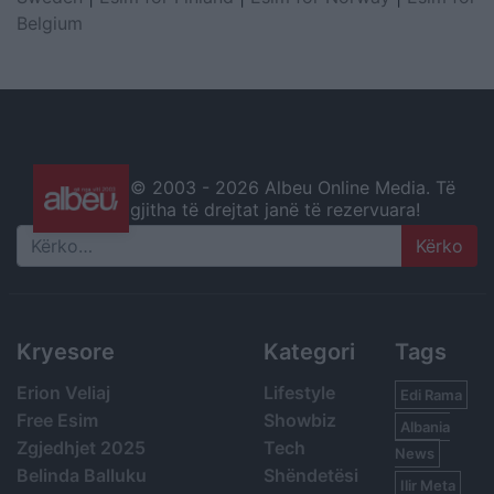
Belgium
© 2003 -
2026 Albeu Online Media. Të
gjitha të drejtat janë të rezervuara!
Search
Kryesore
Kategori
Tags
Erion Veliaj
Lifestyle
Edi Rama
Free Esim
Showbiz
Albania
Zgjedhjet 2025
Tech
News
Belinda Balluku
Shëndetësi
Ilir Meta