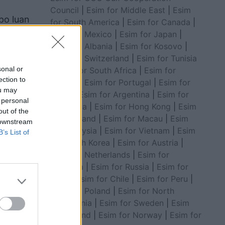
Council
|
Esim for Middle East
|
Esim
 po luan
for South America
|
Esim for Canada
|
ektoral
Esim for Mexico
|
Esim for Japan
|
Esim for Albania
|
Esim for Kosovo
|
Esim for Switzerland
|
Esim for Tunisia
sonal or
|
Esim for South Africa
|
Esim for
ection to
Algeria
|
Esim for Portugal
|
Esim for
ou may
Brazil
|
Esim for Argentina
|
Esim for
 personal
Colombia
|
Esim for Hong Kong
|
Esim
out of the
for Thailand
|
Esim for Macau
|
Esim
 downstream
for Malaysia
|
Esim for Vietnam
|
Esim
B’s List of
for South Korea
|
Esim for Austria
|
Esim for Netherlands
|
Esim for
Australia
|
Esim for Russia
|
Esim for
India
|
Esim for Chile
|
Esim for Peru
|
Esim for Poland
|
Esim for North
Macedonia
|
Esim for Sweden
|
Esim
for Finland
|
Esim for Norway
|
Esim for