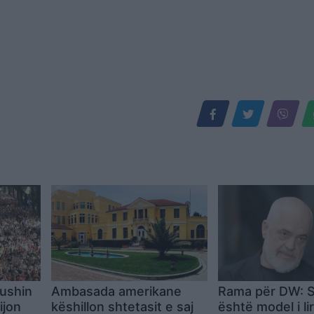
bushin
Ambasada amerikane
Rama për DW: S
ijon
këshillon shtetasit e saj
është model i lir