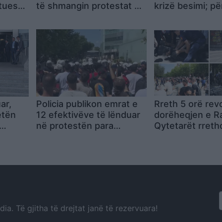
stuesve
të shmangin protestat në
krizë besimi; pë
uatën
bulevard
projektin do të 
të jetë gati, syn
mbetet tërheqj
investimeve të 
ar,
Policia publikon emrat e
Rreth 5 orë rev
etën
12 efektivëve të lënduar
dorëheqjen e R
në protestën para
Qytetarët rreth
on
Parlamentit
Parlamentin,
betur
përshkallëzohet
mja
– përplasje, të
r të
dhe efektivë të
(VIDEO)
a. Të gjitha të drejtat janë të rezervuara!