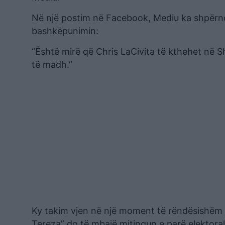
Në një postim në Facebook, Mediu ka shpërnd
bashkëpunimin:
“Është mirë që Chris LaCivita të kthehet në 
të madh.”
Ky takim vjen në një moment të rëndësishëm 
Tereza” do të mbajë mitingun e parë elektoral,