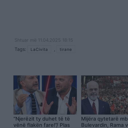
Shtuar
më
11.04.2025 18:15
Tags:
,
LaCivita
tirane
“Njerëzit ty duhet të të
Mijëra qytetarë m
vënë flakën fare!”/ Plas
Bulevardin, Rama v