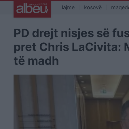
lajme
kosovë
maqed
PD drejt nisjes së f
pret Chris LaCivita:
të madh