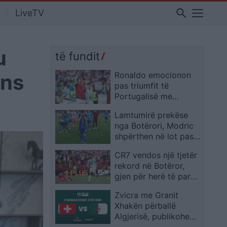
search
LiveTV
u
të fundit
ans
Ronaldo emocionon
pas triumfit të
Portugalisë me
homazhin për Diogo
Lamtumirë prekëse
Jotën
nga Botërori, Modric
shpërthen në lot pas
eliminimit të Kroacisë
CR7 vendos një tjetër
rekord në Botëror,
gjen për herë të parë
golin në fazën
Zvicra me Granit
eliminatore
Xhakën përballë
Algjerisë, publikohen
formacionet zyrtare