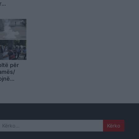
r
flasim kur
imi im
a e
huaja
oltë për
amës/
ojnë
 protesta
 shoqëruar
 lënduar
Search