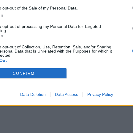
o opt-out of the Sale of my Personal Data.
In
to opt-out of processing my Personal Data for Targeted
ing.
In
o opt-out of Collection, Use, Retention, Sale, and/or Sharing
ta në Tiranë/ Mediu: E sollëm
Nis Kuvendi Kombëtar i PD-së/ Chr
ersonal Data that Is Unrelated with the Purposes for which it
shira e tij të ndryshojë
LaCivita dhe Berisha nuk mbajnë t
lected.
Out
do vijë dhe Tony Fabrizio
qeshurën! Zëdhënësja i drejtohet
këshilltarit: Sa bukur e simbolizua
ha minjtë e Rilindjes
CONFIRM
Data Deletion
Data Access
Privacy Policy