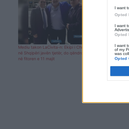
I want t
Opted 
I want 
Advertis
Opted 
I want t
Mediu takon LaCivita-n: Ekipi i Chris vjen
Chris LaCivi
of my P
në Shqipëri javën tjetër, do qëndrojnë deri
ne, është dë
was col
Opted 
në fitoren e 11 majit
Shqipërinë, 