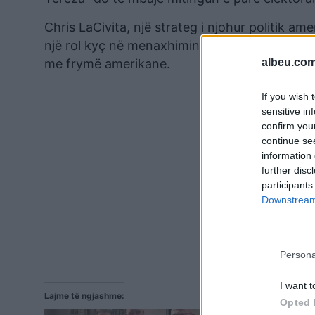
Chris LaCivita, një strateg i njohur politik a
një rol kyç në menaxhimin e fushatës së PD-së, 
me frymë amerikane.
albeu.com
If you wish 
sensitive in
confirm you
continue se
information 
further disc
participants
Downstream 
Persona
I want t
Lajme të ngjashme:
Opted 