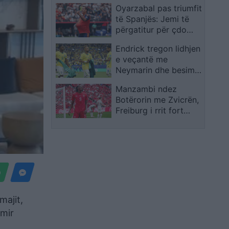
Oyarzabal pas triumfit
të Spanjës: Jemi të
përgatitur për çdo
kundërshtar
Endrick tregon lidhjen
e veçantë me
Neymarin dhe besimin
e madh te Ancelotti
Manzambi ndez
Botërorin me Zvicrën,
Freiburg i rrit fort
vlerën në treg
majit,
tmir