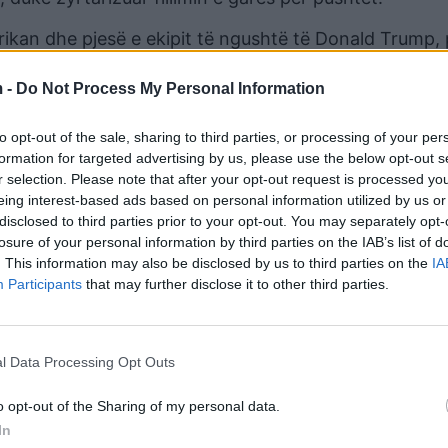
merikan dhe pjesë e ekipit të ngushtë të Donald Trump,
duke sjellë në Shqipëri një stil të ri të organizimit el
 -
Do Not Process My Personal Information
to opt-out of the sale, sharing to third parties, or processing of your per
formation for targeted advertising by us, please use the below opt-out s
r selection. Please note that after your opt-out request is processed y
eing interest-based ads based on personal information utilized by us or
disclosed to third parties prior to your opt-out. You may separately opt-
losure of your personal information by third parties on the IAB’s list of
. This information may also be disclosed by us to third parties on the
IA
Participants
that may further disclose it to other third parties.
l Data Processing Opt Outs
o opt-out of the Sharing of my personal data.
In