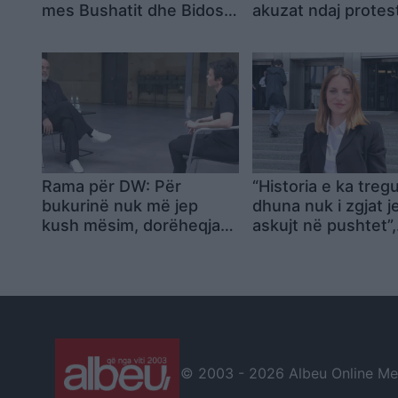
mes Bushatit dhe Bidos:
akuzat ndaj prote
Mbron hajdutët dhe tund
dhe ia atribuon sit
flamurin e patriotizmit!
qytetarëve, jo
korrupsionit e
premtimeve të
pambajtura
Rama për DW: Për
“Historia e ka tregu
bukurinë nuk më jep
dhuna nuk i zgjat j
kush mësim, dorëheqja
askujt në pushtet”,
s’ka qenë dhe s’do të jetë
Neomalsorja sulm
opsion
Ramën: Ju kanë m
vetëm prangat, çiz
dhe pamundësia pë
bindur
© 2003 -
2026 Albeu Online Medi