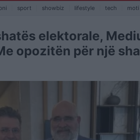
oni
sport
showbiz
lifestyle
tech
moti
ushatës elektorale, Medi
 Me opozitën për një sh