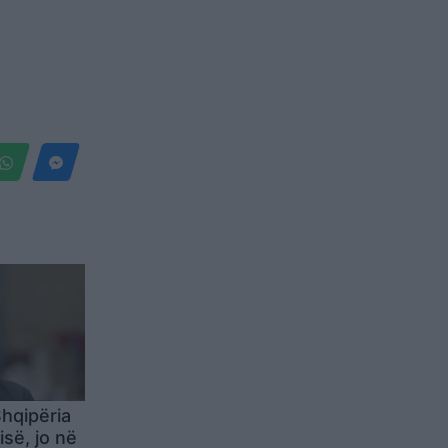
hqipëria
isë, jo në