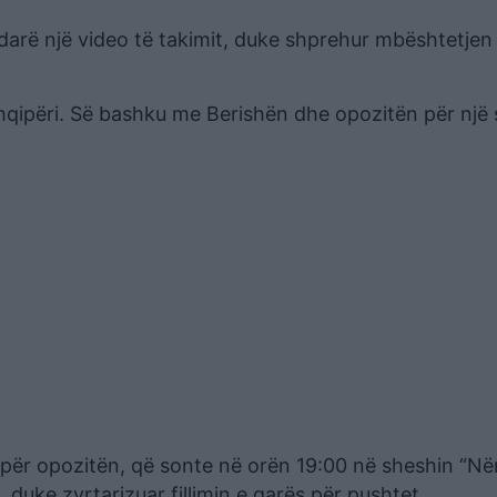
arë një video të takimit, duke shprehur mbështetjen
Shqipëri. Së bashku me Berishën dhe opozitën për një
për opozitën, që sonte në orën 19:00 në sheshin “N
 duke zyrtarizuar fillimin e garës për pushtet.