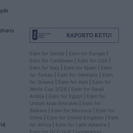
 për
 shans
Esim for Global
|
Esim for Europe
|
Esim for Caribbean
|
Esim for USA
|
Esim for Italy
|
Esim for Spain
|
Esim
for Turkey
|
Esim for Germany
|
Esim
for Greece
|
Esim for Asia
|
Esim for
World Cup 2026
|
Esim for Saudi
Arabia
|
Esim for Egypt
|
Esim for
United Arab Emirates
|
Esim for
Balkans
|
Esim for Morocco
|
Esim for
China
|
Esim for United Kingdom
|
Esim
ënë
for Africa
|
Esim for Latin America
|
Esim for GCC Gulf Cooperation