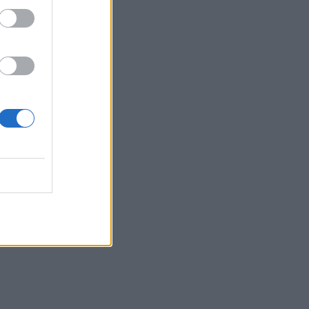
Belgium
is
ë
t bufin që