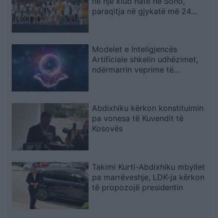
në një klub nate në Soho,
paraqitja në gjykatë më 24
shtator
Modelet e Inteligjencës
Artificiale shkelin udhëzimet,
ndërmarrin veprime të
palejuara dhe manipulojnë
njerëzit
Abdixhiku kërkon konstituimin
pa vonesa të Kuvendit të
Kosovës
Takimi Kurti-Abdixhiku mbyllet
pa marrëveshje, LDK-ja kërkon
të propozojë presidentin