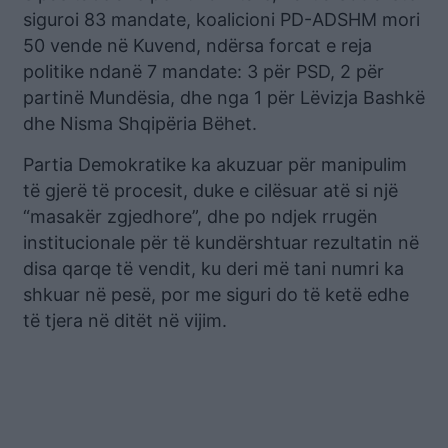
siguroi 83 mandate, koalicioni PD-ADSHM mori
50 vende në Kuvend, ndërsa forcat e reja
politike ndanë 7 mandate: 3 për PSD, 2 për
partinë Mundësia, dhe nga 1 për Lëvizja Bashkë
dhe Nisma Shqipëria Bëhet.
Partia Demokratike ka akuzuar për manipulim
të gjerë të procesit, duke e cilësuar atë si një
“masakër zgjedhore”, dhe po ndjek rrugën
institucionale për të kundërshtuar rezultatin në
disa qarqe të vendit, ku deri më tani numri ka
shkuar në pesë, por me siguri do të ketë edhe
të tjera në ditët në vijim.