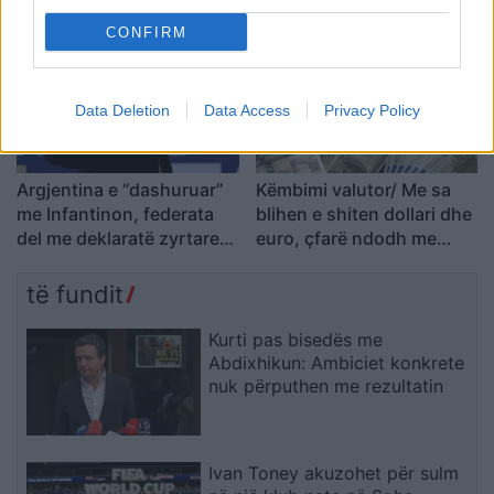
mua dhe të gjithë lojtarët
shoqërime personash për
t’u marrë në pyetje
CONFIRM
Data Deletion
Data Access
Privacy Policy
Argjentina e “dashuruar”
Këmbimi valutor/ Me sa
me Infantinon, federata
blihen e shiten dollari dhe
del me deklaratë zyrtare:
euro, çfarë ndodh me
Model transparent
monedhat e tjera
të fundit
Kurti pas bisedës me
Abdixhikun: Ambiciet konkrete
nuk përputhen me rezultatin
Ivan Toney akuzohet për sulm