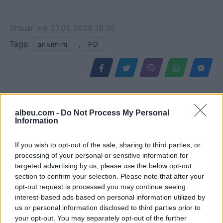
Shtuar
më
27.05.2025 16:35
Tags:
,
ankimim
PD
albeu.com -
Do Not Process My Personal
Information
If you wish to opt-out of the sale, sharing to third parties, or
processing of your personal or sensitive information for
targeted advertising by us, please use the below opt-out
section to confirm your selection. Please note that after your
opt-out request is processed you may continue seeing
Reforma territoriale/
Ilir Beqaj doli nga burgu,
interest-based ads based on personal information utilized by
Cërriku hap konsultimet
vajza e ish-ministrit të
us or personal information disclosed to third parties prior to
publike, Doka: Qëndrimi
Shëndetësisë heq dorë
your opt-out. You may separately opt-out of the further
do të bazohet te zëri i
nga shtetësia shqiptare