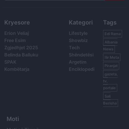
Search
Kryesore
Kategori
Tags
Erion Veliaj
Lifestyle
Edi Rama
Free Esim
Showbiz
Albania
Zgjedhjet 2025
Tech
News
Belinda Balluku
Shëndetësi
Ilir Meta
SPAK
Argetim
Piranjat
Kombëtarja
Enciklopedi
gazeta,
tv,
portale
Sali
Berisha
Moti