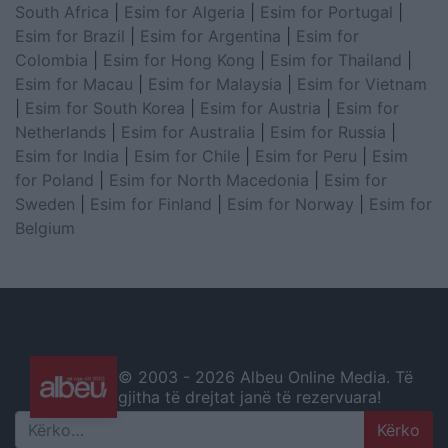
South Africa
|
Esim for Algeria
|
Esim for Portugal
|
Esim for Brazil
|
Esim for Argentina
|
Esim for
Colombia
|
Esim for Hong Kong
|
Esim for Thailand
|
Esim for Macau
|
Esim for Malaysia
|
Esim for Vietnam
|
Esim for South Korea
|
Esim for Austria
|
Esim for
Netherlands
|
Esim for Australia
|
Esim for Russia
|
Esim for India
|
Esim for Chile
|
Esim for Peru
|
Esim
for Poland
|
Esim for North Macedonia
|
Esim for
Sweden
|
Esim for Finland
|
Esim for Norway
|
Esim for
Belgium
© 2003 -
2026 Albeu Online Media. Të
gjitha të drejtat janë të rezervuara!