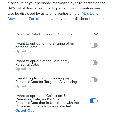
disclosure of your personal information by third parties on the
qytetarëve, jo te
IAB’s list of downstream participants. This information may
përplasjet politike
also be disclosed by us to third parties on the
IAB’s List of
Downstream Participants
that may further disclose it to other
third parties.
Personal Data Processing Opt Outs
U arrestua në Rinas,
Aksident në Tiranë, 10-
I want to opt-out of the Sharing of my
gjykata e Tiranës lë në
vjeçari goditet nga motori
personal data.
burg aktivisten turke,
dhe makina, arrestohet
Opted In
Julide Yazici
27-vjeçari, procedohet
I want to opt-out of the Sale of my
shoferi që iku
Personal Data.
Opted In
I want to opt-out of processing my
Personal Data for Targeted Advertising.
Opted In
I want to opt-out of Collection, Use,
Veprimi i Ernest Muçit,
Hetimet për vrasjen e
Retention, Sale, and/or Sharing of my
Personal Data that Is Unrelated with the
reagon presidenti i
Edmond Sulës, kontrolle
Purposes for which it was collected.
Trabzonsporit: Më preku
në Bërxullë dhe
Opted Out