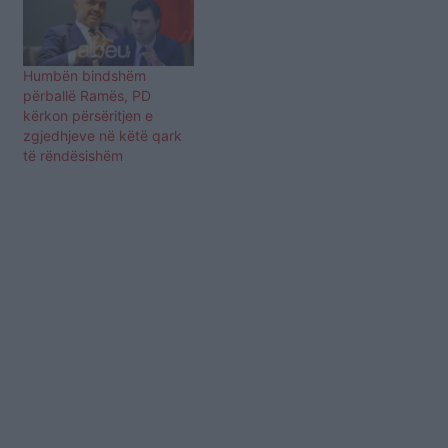
Humbën bindshëm
përballë Ramës, PD
kërkon përsëritjen e
zgjedhjeve në këtë qark
të rëndësishëm