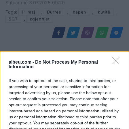
Shtuar
më
3.07.2025 09:20
Tags:
,
,
,
,
11 maj
Durres
hapen
kutitë
,
SOT
zgjedhjet
albeu.com -
Do Not Process My Personal
Information
If you wish to opt-out of the sale, sharing to third parties, or
processing of your personal or sensitive information for
targeted advertising by us, please use the below opt-out
section to confirm your selection. Please note that after your
Morina përballet me fluks
Përfundon protesta e 69-
opt-out request is processed you may continue seeing
të madh automjetesh,
të kundër kryeministrit,
interest-based ads based on personal information utilized by
qytetarët nga Kosova
thirrje për burgosjen e
us or personal information disclosed to third parties prior to
udhëtojnë drejt bregdetit
Ramës dhe Berishës:
your opt-out. You may separately opt-out of the further
shqiptar
“Nesër do të jemi më