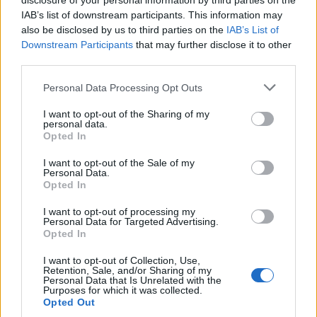
disclosure of your personal information by third parties on the
shumë, nuk ndalemi”
IAB’s list of downstream participants. This information may
also be disclosed by us to third parties on the
IAB’s List of
Downstream Participants
that may further disclose it to other
third parties.
Personal Data Processing Opt Outs
Zjarret në vend, Ministria
Protesta e dytë në
e Mbrojtjes: Nëntë vatra
Memaliaj kundër reformës
I want to opt-out of the Sharing of my
personal data.
nën monitorim, zonat e
territoriale, banorët
Opted In
banuara jashtë rrezikut
refuzojnë bashkimin me
Tepelenën
I want to opt-out of the Sale of my
Personal Data.
Opted In
I want to opt-out of processing my
Personal Data for Targeted Advertising.
Opted In
Protesta e 69 kundër
Sokol Hoxha ekstradohet
I want to opt-out of Collection, Use,
Retention, Sale, and/or Sharing of my
qeverisë/ Qytetarët
në Shqipëri, Ambasada
Personal Data that Is Unrelated with the
Purposes for which it was collected.
kërkojnë dorëheqjen e
Amerikane: SHBA nuk
Opted Out
Ramës, nis grumbullimi në
është strehë për