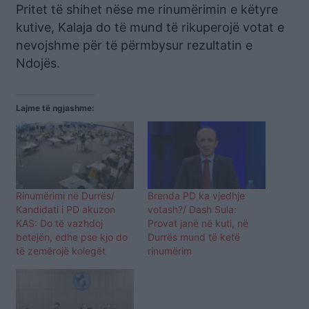
Pritet të shihet nëse me rinumërimin e këtyre
kutive, Kalaja do të mund të rikuperojë votat e
nevojshme për të përmbysur rezultatin e
Ndojës.
Lajme të ngjashme:
Rinumërimi në Durrës/
Brenda PD ka vjedhje
Kandidati i PD akuzon
votash?/ Dash Sula:
KAS: Do të vazhdoj
Provat janë në kuti, në
betejën, edhe pse kjo do
Durrës mund të ketë
të zemërojë kolegët
rinumërim