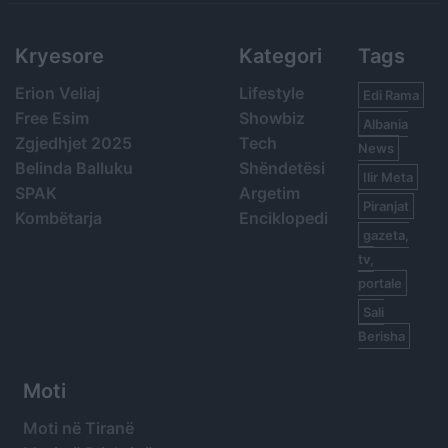
Kryesore
Kategori
Tags
Erion Veliaj
Lifestyle
Edi Rama
Free Esim
Showbiz
Albania
Zgjedhjet 2025
Tech
News
Belinda Balluku
Shëndetësi
Ilir Meta
SPAK
Argetim
Piranjat
Kombëtarja
Enciklopedi
gazeta,
tv,
portale
Sali
Berisha
Moti
Moti në Tiranë