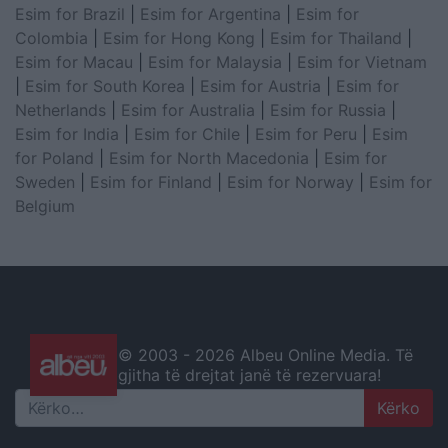
Esim for Brazil
|
Esim for Argentina
|
Esim for
Colombia
|
Esim for Hong Kong
|
Esim for Thailand
|
Esim for Macau
|
Esim for Malaysia
|
Esim for Vietnam
|
Esim for South Korea
|
Esim for Austria
|
Esim for
Netherlands
|
Esim for Australia
|
Esim for Russia
|
Esim for India
|
Esim for Chile
|
Esim for Peru
|
Esim
for Poland
|
Esim for North Macedonia
|
Esim for
Sweden
|
Esim for Finland
|
Esim for Norway
|
Esim for
Belgium
© 2003 -
2026 Albeu Online Media. Të
gjitha të drejtat janë të rezervuara!
Search