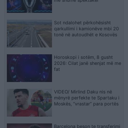
më shumë spektakël
Sot ndalohet përkohësisht
qarkullimi i kamionëve mbi 20
tonë në autoudhët e Kosovës
Horoskopi i sotëm, 8 gusht
2026: Cilat janë shenjat më me
fat
VIDEO/ Mirlind Daku nis në
mënyrë perfekte te Spartaku i
Moskës, “vrastar” para portës
Barcelona beson te transferimi