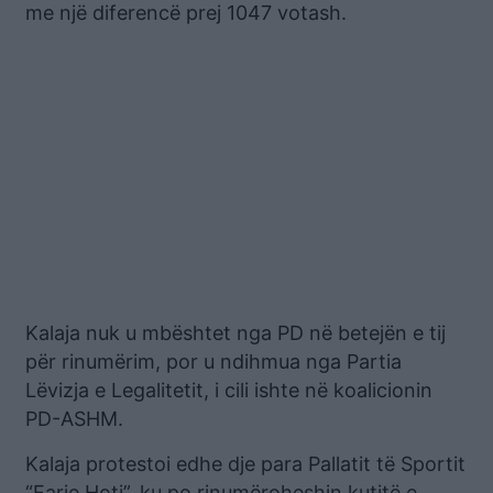
me një diferencë prej 1047 votash.
Kalaja nuk u mbështet nga PD në betejën e tij
për rinumërim, por u ndihmua nga Partia
Lëvizja e Legalitetit, i cili ishte në koalicionin
PD-ASHM.
Kalaja protestoi edhe dje para Pallatit të Sportit
“Farie Hoti”, ku po rinumëroheshin kutitë e