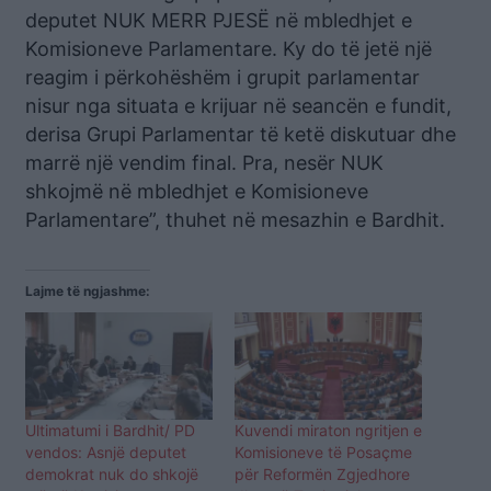
deputet NUK MERR PJESË në mbledhjet e
Komisioneve Parlamentare. Ky do të jetë një
reagim i përkohëshëm i grupit parlamentar
nisur nga situata e krijuar në seancën e fundit,
derisa Grupi Parlamentar të ketë diskutuar dhe
marrë një vendim final. Pra, nesër NUK
shkojmë në mbledhjet e Komisioneve
Parlamentare”, thuhet në mesazhin e Bardhit.
Lajme të ngjashme:
Ultimatumi i Bardhit/ PD
Kuvendi miraton ngritjen e
vendos: Asnjë deputet
Komisioneve të Posaçme
demokrat nuk do shkojë
për Reformën Zgjedhore