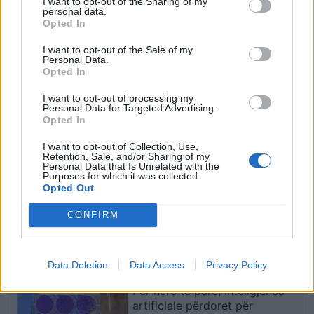
I want to opt-out of the Sharing of my
personal data.
Opted In
Protesta hyn në ditën e
Shpërthim me tritol në
70-të, Steve Hanke:
banesën e 72-vjeçarit në
I want to opt-out of the Sale of my
Personal Data.
Shqiptarët vijojnë revoltën
Tufinë, në kërkim tre
Opted In
kundër korrupsionit,
vëllezër
Rama duhet të largohet
I want to opt-out of processing my
Personal Data for Targeted Advertising.
Opted In
I want to opt-out of Collection, Use,
Retention, Sale, and/or Sharing of my
Personal Data that Is Unrelated with the
Purposes for which it was collected.
Opted Out
Gazetarja zvicerane
Eksploziv i pashpërthyer
Amèle Debey pasqyron
pranë dyqanit të Noizy-t
CONFIRM
protestat masive kundër
në Durrës, policia kërkon
Ramës: Shqiptarët duan t’i
autorët
japin fund pushtetit 35-
të fundit
Data Deletion
Data Access
Privacy Policy
vjeçar të të njëjtëve emra
Për herë të parë, inteligjenca
artificiale përdoret për