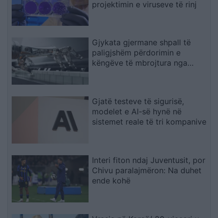
projektimin e viruseve të rinj
Gjykata gjermane shpall të
paligjshëm përdorimin e
këngëve të mbrojtura nga
Suno
Gjatë testeve të sigurisë,
modelet e AI-së hynë në
sistemet reale të tri kompanive
Interi fiton ndaj Juventusit, por
Chivu paralajmëron: Na duhet
ende kohë