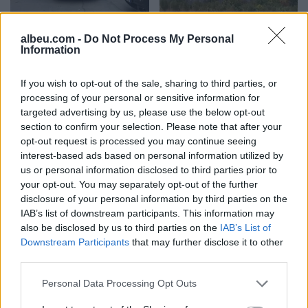
Zbulohet identiteti i 20-
Zjarr në Gjirokastër/
albeu.com -
Do Not Process My Personal
vjeçarit të vrarë në Korçë,
Izolohet flaka në mal,
Information
u qëllua me kallashnikov
shkrumbohen 3 hektarë
brenda një pallati
me shkurre e barishte në
If you wish to opt-out of the sale, sharing to third parties, or
kufirin mes Golemit dhe
processing of your personal or sensitive information for
Progonatit
targeted advertising by us, please use the below opt-out
section to confirm your selection. Please note that after your
opt-out request is processed you may continue seeing
interest-based ads based on personal information utilized by
us or personal information disclosed to third parties prior to
Berisha shpreson te
Pamje alarmante nga
your opt-out. You may separately opt-out of the further
ambasadori i ri amerikan,
Kruja, zjarri përfshin
disclosure of your personal information by third parties on the
por ashpërson qëndrimin
faqen e malit dhe
IAB’s list of downstream participants. This information may
also be disclosed by us to third parties on the
IAB’s List of
ndaj SPAK-ut dhe
kërcënon 30 banesa e
Downstream Participants
that may further disclose it to other
reformës territoriale
biznese
third parties.
Personal Data Processing Opt Outs