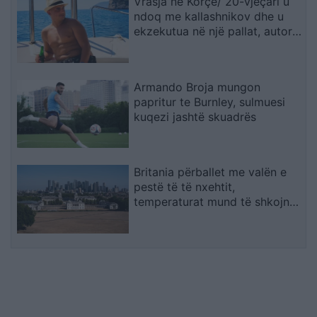
Vrasja në Korçë/ 20-vjeçari u
ndoq me kallashnikov dhe u
ekzekutua në një pallat, autori i
dyshuar dhe viktima ishin rritur
bashkë
Armando Broja mungon
papritur te Burnley, sulmuesi
kuqezi jashtë skuadrës
Britania përballet me valën e
pestë të të nxehtit,
temperaturat mund të shkojnë
në 36°C