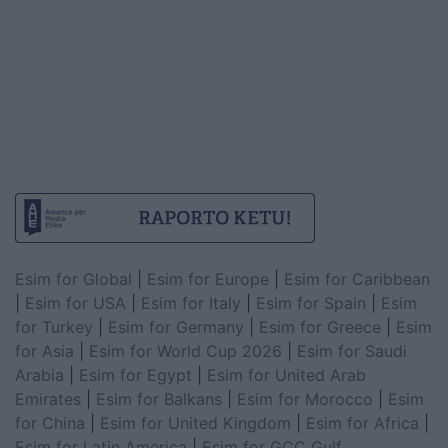
Esim for Global
|
Esim for Europe
|
Esim for Caribbean
|
Esim for USA
|
Esim for Italy
|
Esim for Spain
|
Esim
for Turkey
|
Esim for Germany
|
Esim for Greece
|
Esim
for Asia
|
Esim for World Cup 2026
|
Esim for Saudi
Arabia
|
Esim for Egypt
|
Esim for United Arab
Emirates
|
Esim for Balkans
|
Esim for Morocco
|
Esim
for China
|
Esim for United Kingdom
|
Esim for Africa
|
Esim for Latin America
|
Esim for GCC Gulf