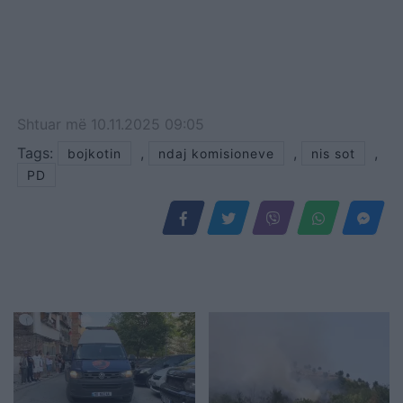
Shtuar
më
10.11.2025 09:05
Tags:
,
,
,
bojkotin
ndaj komisioneve
nis sot
PD