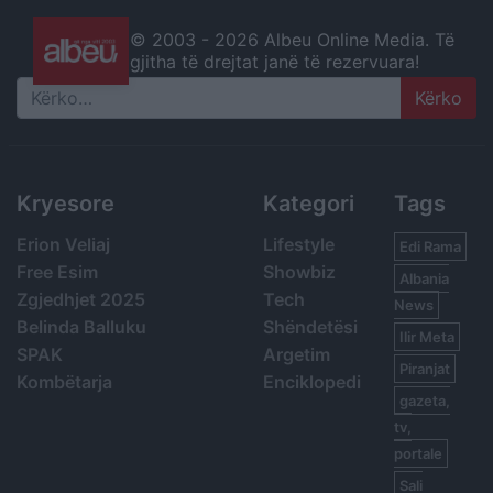
© 2003 -
2026 Albeu Online Media. Të
gjitha të drejtat janë të rezervuara!
Search
Kryesore
Kategori
Tags
Erion Veliaj
Lifestyle
Edi Rama
Free Esim
Showbiz
Albania
Zgjedhjet 2025
Tech
News
Belinda Balluku
Shëndetësi
Ilir Meta
SPAK
Argetim
Piranjat
Kombëtarja
Enciklopedi
gazeta,
tv,
portale
Sali