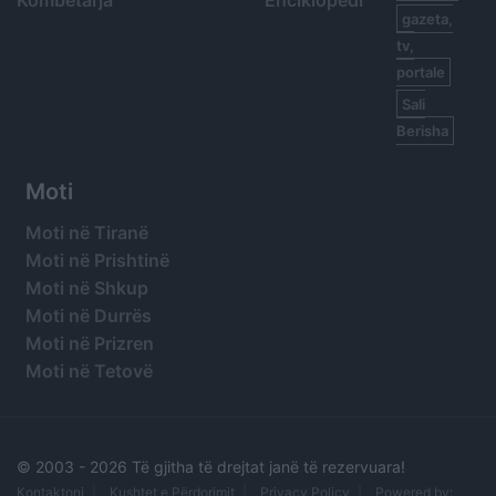
Kombëtarja
Enciklopedi
gazeta,
tv,
portale
Sali
Berisha
Moti
Moti në Tiranë
Moti në Prishtinë
Moti në Shkup
Moti në Durrës
Moti në Prizren
Moti në Tetovë
© 2003 -
2026 Të gjitha të drejtat janë të rezervuara!
Kontaktoni
Kushtet e Përdorimit
Privacy Policy
Powered by: