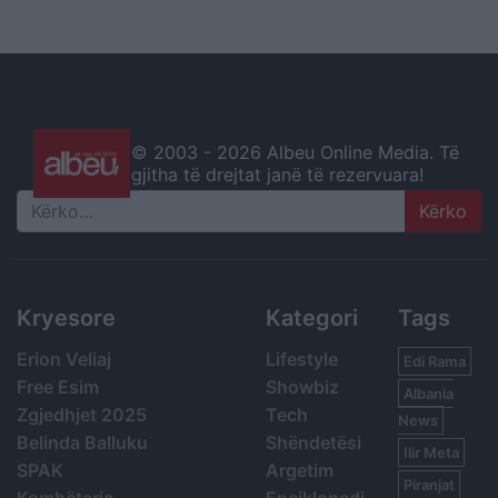
© 2003 -
2026 Albeu Online Media. Të
gjitha të drejtat janë të rezervuara!
Search
Kryesore
Kategori
Tags
Erion Veliaj
Lifestyle
Edi Rama
Free Esim
Showbiz
Albania
Zgjedhjet 2025
Tech
News
Belinda Balluku
Shëndetësi
Ilir Meta
SPAK
Argetim
Piranjat