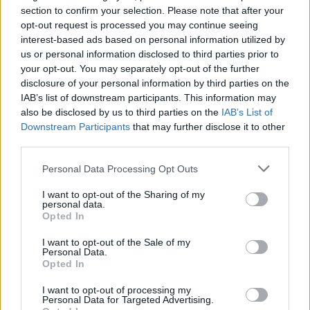
section to confirm your selection. Please note that after your
opt-out request is processed you may continue seeing
interest-based ads based on personal information utilized by
us or personal information disclosed to third parties prior to
your opt-out. You may separately opt-out of the further
disclosure of your personal information by third parties on the
IAB’s list of downstream participants. This information may
also be disclosed by us to third parties on the
IAB’s List of
Downstream Participants
that may further disclose it to other
third parties.
Personal Data Processing Opt Outs
I want to opt-out of the Sharing of my
personal data.
Opted In
I want to opt-out of the Sale of my
Personal Data.
Esim for Global
|
Esim for Europe
|
Esim for Caribbean
Opted In
|
Esim for USA
|
Esim for Italy
|
Esim for Spain
|
Esim
I want to opt-out of processing my
for Turkey
|
Esim for Germany
|
Esim for Greece
|
Esim
Personal Data for Targeted Advertising.