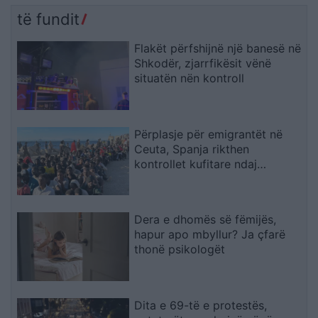
të fundit
Flakët përfshijnë një banesë në
Shkodër, zjarrfikësit vënë
situatën nën kontroll
Përplasje për emigrantët në
Ceuta, Spanja rikthen
kontrollet kufitare ndaj
udhëtarëve nga Italia
Dera e dhomës së fëmijës,
hapur apo mbyllur? Ja çfarë
thonë psikologët
Dita e 69-të e protestës,