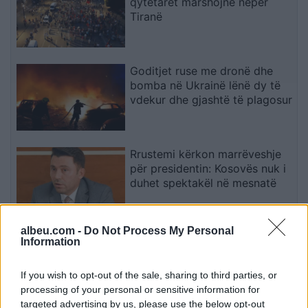
qytetarët marshojnë nëpër
Tiranë
Goditjet ruse me dronë dhe
bomba në Ukrainë lënë dy të
vdekur dhe gjashtë të plagosur
Rrustemi kërkon marrëveshje
për presidentin: Kosovës nuk i
duhet spektakël në mesnatë
albeu.com -
Do Not Process My Personal
Kakavijë, kolona e automjeteve
Information
shtrihet për 5 km në territorin
grek
If you wish to opt-out of the sale, sharing to third parties, or
processing of your personal or sensitive information for
targeted advertising by us, please use the below opt-out