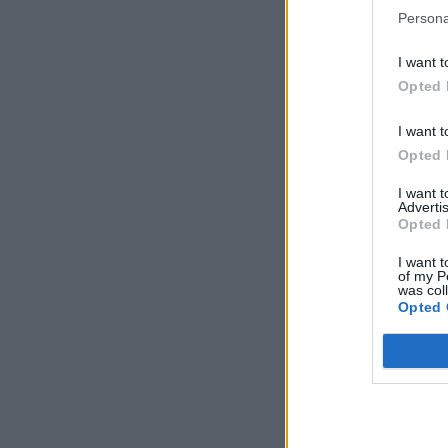
Persona
I want t
Opted 
I want t
Opted 
I want 
Advertis
Opted 
I want t
of my P
was col
Opted 