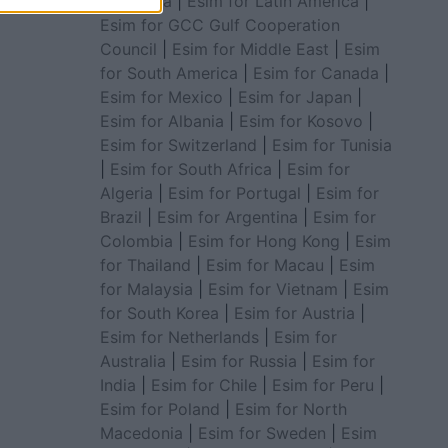
for Africa
|
Esim for Latin America
|
Esim for GCC Gulf Cooperation
Council
|
Esim for Middle East
|
Esim
for South America
|
Esim for Canada
|
Esim for Mexico
|
Esim for Japan
|
Esim for Albania
|
Esim for Kosovo
|
Esim for Switzerland
|
Esim for Tunisia
|
Esim for South Africa
|
Esim for
Algeria
|
Esim for Portugal
|
Esim for
Brazil
|
Esim for Argentina
|
Esim for
Colombia
|
Esim for Hong Kong
|
Esim
for Thailand
|
Esim for Macau
|
Esim
for Malaysia
|
Esim for Vietnam
|
Esim
for South Korea
|
Esim for Austria
|
Esim for Netherlands
|
Esim for
Australia
|
Esim for Russia
|
Esim for
India
|
Esim for Chile
|
Esim for Peru
|
Esim for Poland
|
Esim for North
Macedonia
|
Esim for Sweden
|
Esim