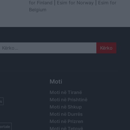
for Finland
|
Esim for Norway
|
Esim for
Belgium
Search
Moti
Moti në Tiranë
Moti në Prishtinë
s
Moti në Shkup
Moti në Durrës
Moti në Prizren
ortale
Moti në Tetovë