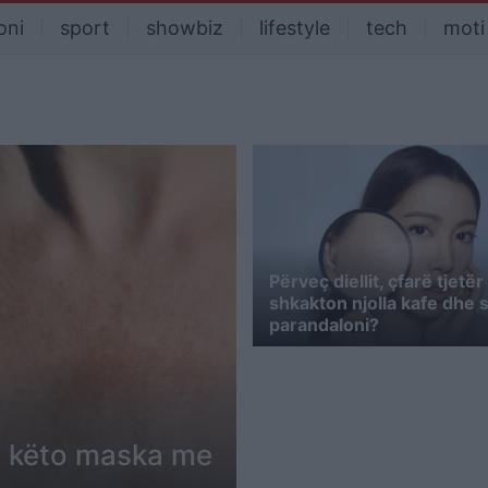
oni
sport
showbiz
lifestyle
tech
moti
Përveç diellit, çfarë tjetër
shkakton njolla kafe dhe si
parandaloni?
ni këto maska me