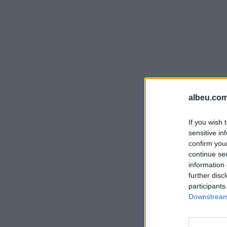
albeu.com
If you wish 
sensitive in
confirm you
continue se
information 
further disc
participants
Downstream 