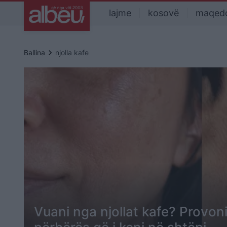
lajme
kosovë
maqed
keyboard_arrow_right
Ballina
njolla kafe
Vuani nga njollat kafe? Provo