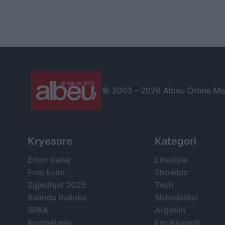
© 2003 -
2026 Albeu Online Medi
Kryesore
Kategori
Erion Veliaj
Lifestyle
Free Esim
Showbiz
Zgjedhjet 2025
Tech
Belinda Balluku
Shëndetësi
SPAK
Argetim
Kombëtarja
Enciklopedi