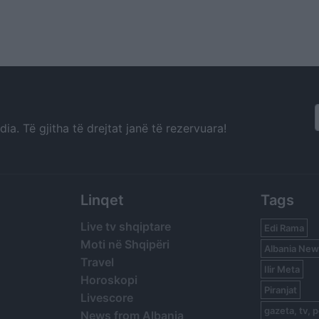
a. Të gjitha të drejtat janë të rezervuara!
Linqet
Tags
Live tv shqiptare
Edi Rama
Moti në Shqipëri
Albania New
Travel
Ilir Meta
Horoskopi
Piranjat
Livescore
gazeta, tv, p
News from Albania