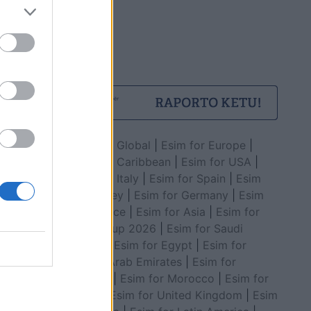
Esim for Global
|
Esim for Europe
|
Esim for Caribbean
|
Esim for USA
|
Esim for Italy
|
Esim for Spain
|
Esim
for Turkey
|
Esim for Germany
|
Esim
for Greece
|
Esim for Asia
|
Esim for
World Cup 2026
|
Esim for Saudi
Arabia
|
Esim for Egypt
|
Esim for
United Arab Emirates
|
Esim for
Balkans
|
Esim for Morocco
|
Esim for
China
|
Esim for United Kingdom
|
Esim