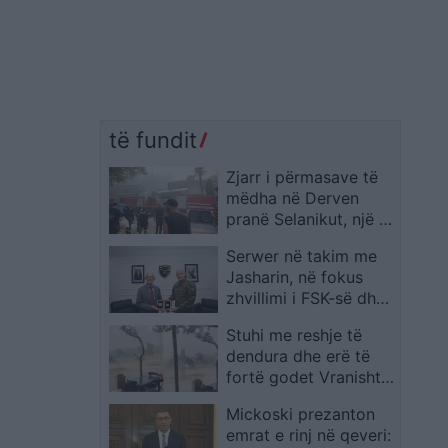
të fundit
Zjarr i përmasave të
mëdha në Derven
pranë Selanikut, një i
vdekur dhe një e
Serwer në takim me
plagosur
Jasharin, në fokus
zhvillimi i FSK-së dhe
rruga drejt NATO-s
Stuhi me reshje të
dendura dhe erë të
fortë godet Vranishtin
në zonën e Lumit të
Mickoski prezanton
Vlorës
emrat e rinj në qeveri: