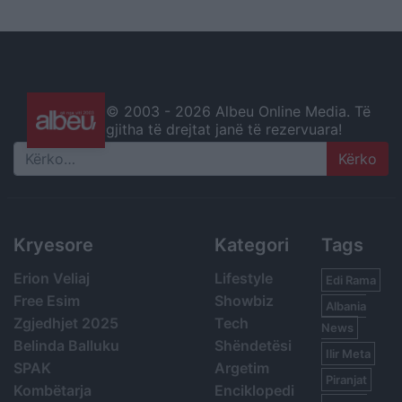
© 2003 -
2026 Albeu Online Media. Të
gjitha të drejtat janë të rezervuara!
Search
Kryesore
Kategori
Tags
Erion Veliaj
Lifestyle
Edi Rama
Free Esim
Showbiz
Albania
Zgjedhjet 2025
Tech
News
Belinda Balluku
Shëndetësi
Ilir Meta
SPAK
Argetim
Piranjat
Kombëtarja
Enciklopedi