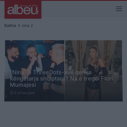
keyboard_arrow_right
Ballina
nina 2
“Nina” e ThreeDots-ave qenka
këngëtarja shqiptare? Na e tregoi Flori
Mumajesi
5 vit me parë
schedule