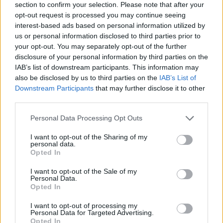
section to confirm your selection. Please note that after your
opt-out request is processed you may continue seeing
interest-based ads based on personal information utilized by
us or personal information disclosed to third parties prior to
your opt-out. You may separately opt-out of the further
disclosure of your personal information by third parties on the
IAB’s list of downstream participants. This information may
also be disclosed by us to third parties on the
IAB’s List of
Downstream Participants
that may further disclose it to other
third parties.
Personal Data Processing Opt Outs
I want to opt-out of the Sharing of my
personal data.
Opted In
I want to opt-out of the Sale of my
Personal Data.
Esim for Global
|
Esim for Europe
|
Esim for Caribbean
Opted In
|
Esim for USA
|
Esim for Italy
|
Esim for Spain
|
Esim
I want to opt-out of processing my
for Turkey
|
Esim for Germany
|
Esim for Greece
|
Esim
Personal Data for Targeted Advertising.
for Asia
|
Esim for World Cup 2026
|
Esim for Saudi
Opted In