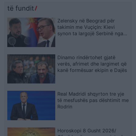
të fundit
Zelensky në Beograd për
takimin me Vuçiçin: Kievi
synon ta largojë Serbinë nga
kampi rus
Dinamo rindërtohet gjatë
verës, afrimet dhe largimet që
kanë formësuar ekipin e Dajës
Real Madridi shqyrton tre yje
të mesfushës pas dështimit me
Rodrin
Horoskopi 8 Gusht 2026/