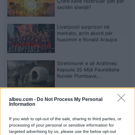
Çfarë kanë rezervuar yjet për
secilën shenjë?
Liverpooli surprizon në
merkato, arrin akord për
huazimin e Ronald Araujos
Strehimoret e së Ardhmes:
Kapsula 35 Mijë Paundëshe
Kundër Plumbave,
Shpërthimeve dhe Fatkeqësive
Natyrore
albeu.com -
Do Not Process My Personal
Apple hedh në gjyq OpenAI-n
Information
për përvetësim të paligjshëm
të sekreteve industriale
If you wish to opt-out of the sale, sharing to third parties, or
processing of your personal or sensitive information for
targeted advertising by us, please use the below opt-out