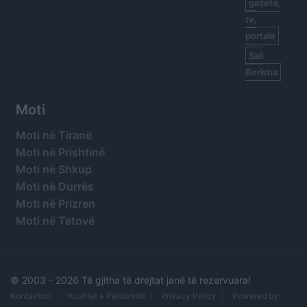
gazeta,
tv,
portale
Sali
Berisha
Moti
Moti në Tiranë
Moti në Prishtinë
Moti në Shkup
Moti në Durrës
Moti në Prizren
Moti në Tetovë
© 2003 -
2026 Të gjitha të drejtat janë të rezervuara!
Kontaktoni
Kushtet e Përdorimit
Privacy Policy
Powered by: