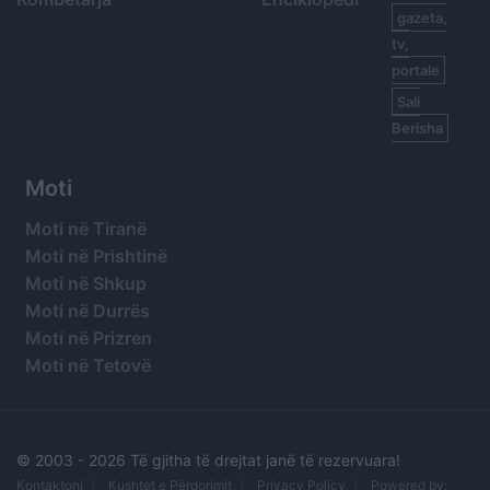
gazeta,
tv,
portale
Sali
Berisha
Moti
Moti në Tiranë
Moti në Prishtinë
Moti në Shkup
Moti në Durrës
Moti në Prizren
Moti në Tetovë
© 2003 -
2026 Të gjitha të drejtat janë të rezervuara!
Kontaktoni
Kushtet e Përdorimit
Privacy Policy
Powered by: