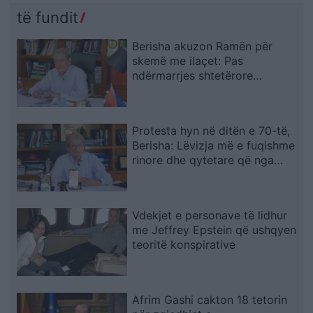
të fundit
Berisha akuzon Ramën për
skemë me ilaçet: Pas
ndërmarrjes shtetërore
qëndron një tjetër “Yfet”, KAYO
e përfshirë në trafik armësh
Protesta hyn në ditën e 70-të,
Berisha: Lëvizja më e fuqishme
rinore dhe qytetare që nga
vitet ’90
Vdekjet e personave të lidhur
me Jeffrey Epstein që ushqyen
teoritë konspirative
Afrim Gashi cakton 18 tetorin