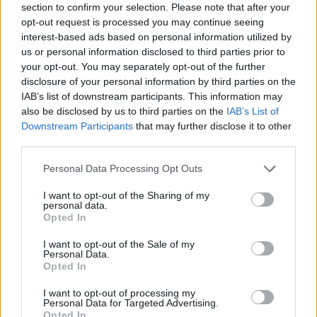
section to confirm your selection. Please note that after your
opt-out request is processed you may continue seeing
interest-based ads based on personal information utilized by
us or personal information disclosed to third parties prior to
your opt-out. You may separately opt-out of the further
disclosure of your personal information by third parties on the
IAB’s list of downstream participants. This information may
also be disclosed by us to third parties on the
IAB’s List of
Downstream Participants
that may further disclose it to other
third parties.
Personal Data Processing Opt Outs
I want to opt-out of the Sharing of my
personal data.
Opted In
I want to opt-out of the Sale of my
Personal Data.
Opted In
Esim for Global
|
Esim for Europe
|
Esim for Caribbean
|
Esim for USA
|
Esim for Italy
|
Esim for Spain
|
Esim
I want to opt-out of processing my
for Turkey
|
Esim for Germany
|
Esim for Greece
|
Esim
Personal Data for Targeted Advertising.
Opted In