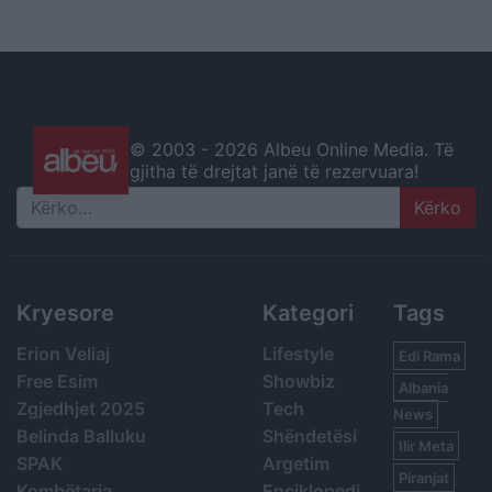
© 2003 -
2026 Albeu Online Media. Të
gjitha të drejtat janë të rezervuara!
Search
Kryesore
Kategori
Tags
Erion Veliaj
Lifestyle
Edi Rama
Free Esim
Showbiz
Albania
Zgjedhjet 2025
Tech
News
Belinda Balluku
Shëndetësi
Ilir Meta
SPAK
Argetim
Piranjat
Kombëtarja
Enciklopedi