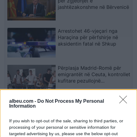
për zgjedhjet e
jashtëzakonshme në Bërvenicë
Arrestohet 46-vjeçari nga
Haraçina për përfshirje në
aksidentin fatal në Shkup
Përplasja Madrid-Romë për
emigrantët në Ceuta, kontrollet
kufitare pezullojnë
përkohësisht Shengenin
albeu.com -
Do Not Process My Personal
Albin Kurti shpjegon arsyen
Information
pse nuk propozoi kandidat për
kryetar të Kuvendit
If you wish to opt-out of the sale, sharing to third parties, or
processing of your personal or sensitive information for
targeted advertising by us, please use the below opt-out