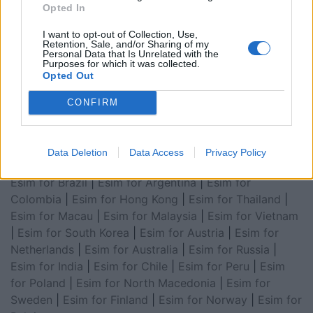
Opted In
for Asia
|
Esim for World Cup 2026
|
Esim for Saudi
Arabia
|
Esim for Egypt
|
Esim for United Arab
I want to opt-out of Collection, Use,
Retention, Sale, and/or Sharing of my
Emirates
|
Esim for Balkans
|
Esim for Morocco
|
Esim
Personal Data that Is Unrelated with the
Purposes for which it was collected.
for China
|
Esim for United Kingdom
|
Esim for Africa
|
Opted Out
Esim for Latin America
|
Esim for GCC Gulf
Cooperation Council
|
Esim for Middle East
|
Esim for
CONFIRM
South America
|
Esim for Canada
|
Esim for Mexico
|
Esim for Japan
|
Esim for Albania
|
Esim for Kosovo
|
Esim for Switzerland
|
Esim for Tunisia
|
Esim for
Data Deletion
Data Access
Privacy Policy
South Africa
|
Esim for Algeria
|
Esim for Portugal
|
Esim for Brazil
|
Esim for Argentina
|
Esim for
Colombia
|
Esim for Hong Kong
|
Esim for Thailand
|
Esim for Macau
|
Esim for Malaysia
|
Esim for Vietnam
|
Esim for South Korea
|
Esim for Austria
|
Esim for
Netherlands
|
Esim for Australia
|
Esim for Russia
|
Esim for India
|
Esim for Chile
|
Esim for Peru
|
Esim
for Poland
|
Esim for North Macedonia
|
Esim for
Sweden
|
Esim for Finland
|
Esim for Norway
|
Esim for