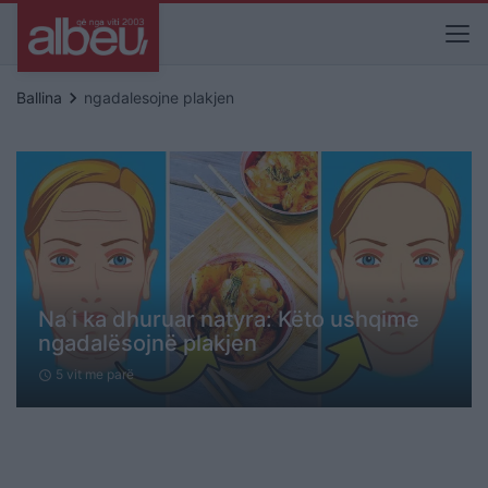
keyboard_arrow_right
Ballina
ngadalesojne plakjen
Na i ka dhuruar natyra: Këto ushqime
ngadalësojnë plakjen
5 vit me parë
schedule