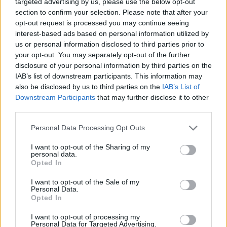
targeted advertising by us, please use the below opt-out
section to confirm your selection. Please note that after your
opt-out request is processed you may continue seeing
interest-based ads based on personal information utilized by
us or personal information disclosed to third parties prior to
your opt-out. You may separately opt-out of the further
disclosure of your personal information by third parties on the
IAB’s list of downstream participants. This information may
also be disclosed by us to third parties on the
IAB’s List of
Downstream Participants
that may further disclose it to other
third parties.
Personal Data Processing Opt Outs
I want to opt-out of the Sharing of my
personal data.
Opted In
I want to opt-out of the Sale of my
Personal Data.
Opted In
Esim for Global
|
Esim for Europe
|
Esim for Caribbean
|
Esim for USA
|
Esim for Italy
|
Esim for Spain
|
Esim
I want to opt-out of processing my
Personal Data for Targeted Advertising.
for Turkey
|
Esim for Germany
|
Esim for Greece
|
Esim