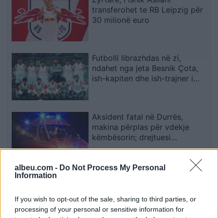
transferohet te RB Leipzig për
30 milionë euro
Futbolli librazhdas në zi,
ndahet nga jeta Besnik Çota,
ish-kapiten dhe ish-trajner i
Sopotit
Aksident fatal në Durrës,
makina përplas për vdekje
këmbësorin; drejtuesi
shoqërohet në polici
albeu.com -
Do Not Process My Personal
VIDEO/ Ndërhyrja “horror” e
Information
Enea Mihajt në MLS, mbrojtësi
ndëshkohet me të kuq dhe
If you wish to opt-out of the sale, sharing to third parties, or
gjobë
processing of your personal or sensitive information for