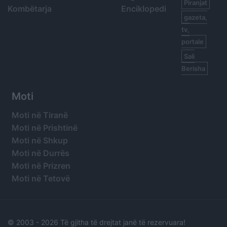
Piranjat
Kombëtarja
Enciklopedi
gazeta,
tv,
portale
Sali
Berisha
Moti
Moti në Tiranë
Moti në Prishtinë
Moti në Shkup
Moti në Durrës
Moti në Prizren
Moti në Tetovë
© 2003 -
2026 Të gjitha të drejtat janë të rezervuara!