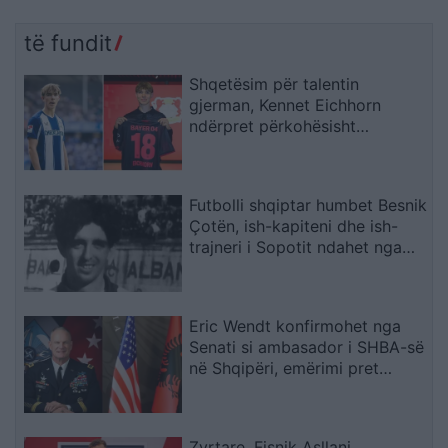
të fundit
Shqetësim për talentin
gjerman, Kennet Eichhorn
ndërpret përkohësisht
karrierën për arsye
shëndetësore
Futbolli shqiptar humbet Besnik
Çotën, ish-kapiteni dhe ish-
trajneri i Sopotit ndahet nga
jeta në moshën 56-vjeçare
Eric Wendt konfirmohet nga
Senati si ambasador i SHBA-së
në Shqipëri, emërimi pret
firmën e Trump
Zyrtare, Fisnik Asllani