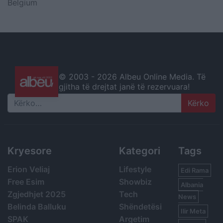
Belgium
© 2003 -
2026 Albeu Online Media. Të
gjitha të drejtat janë të rezervuara!
Search
Kryesore
Kategori
Tags
Erion Veliaj
Lifestyle
Edi Rama
Free Esim
Showbiz
Albania
Zgjedhjet 2025
Tech
News
Belinda Balluku
Shëndetësi
Ilir Meta
SPAK
Argetim