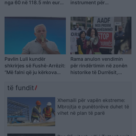
nga 60 në 118.5 mln euro,
instrument për
SHBA ka ngritur
shpopullimin e Shqipërisë
shqetësime për Presight
AI dhe lidhjet e dyshuara
me Kinën
Pavlin Luli kundër
Rama anulon vendimin
shkrirjes së Fushë-Arrëzit:
për rindërtimin në zonën
“Më falni që ju kërkova
historike të Durrësit,
votën për Ramën, na
banorët e prekur nga
tradhtoi”
projekti “TID” shënojnë
të fundit
fitoren e parë
Xhemaili për vapën ekstreme:
Mbrojtja e punëtorëve duhet të
vihet në plan të parë