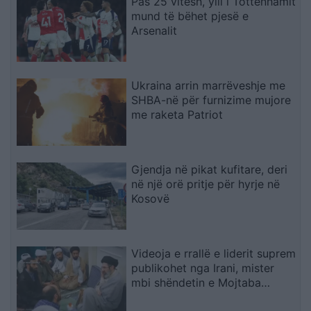
Pas 25 vitesh, ylli i Tottenhamit
mund të bëhet pjesë e
Arsenalit
Ukraina arrin marrëveshje me
SHBA-në për furnizime mujore
me raketa Patriot
Gjendja në pikat kufitare, deri
në një orë pritje për hyrje në
Kosovë
Videoja e rrallë e liderit suprem
publikohet nga Irani, mister
mbi shëndetin e Mojtaba
Khameneit