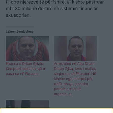
tij dhe njerëzve të përfshirë, ai kishte pastruar
mbi 30 milionë dollarë në sistemin financiar
ekuadorian.
Lajme të ngjashme:
Historia e Dritan Gjikës:
Arrestohet në Abu Dhabi
Shqiptari misterioz që u
Dritan Gjika, kreu i mafies
pasurua në Ekuador
shqiptare në Ekuador! Në
kërkim nga Interpol për
trafik droge, pastrim
parash e krim të
organizuar