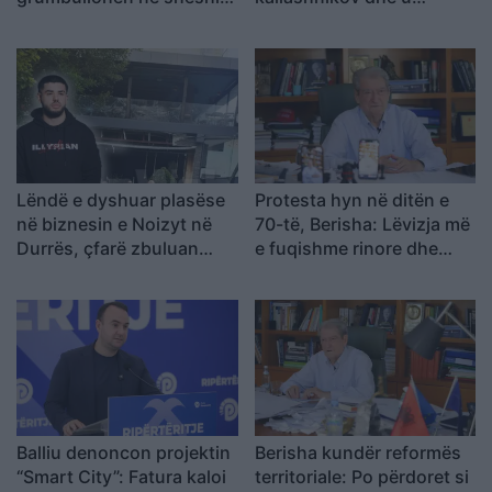
“Skënderbej”: Rama, jep
ekzekutua në një pallat,
dorëheqjen!
autori i dyshuar dhe
viktima ishin rritur bashkë
Lëndë e dyshuar plasëse
Protesta hyn në ditën e
në biznesin e Noizyt në
70-të, Berisha: Lëvizja më
Durrës, çfarë zbuluan
e fuqishme rinore dhe
autoritetet
qytetare që nga vitet ’90
Balliu denoncon projektin
Berisha kundër reformës
“Smart City”: Fatura kaloi
territoriale: Po përdoret si