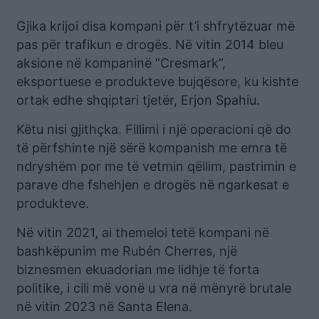
Gjika krijoi disa kompani për t’i shfrytëzuar më
pas për trafikun e drogës. Në vitin 2014 bleu
aksione në kompaninë “Cresmark”,
eksportuese e produkteve bujqësore, ku kishte
ortak edhe shqiptari tjetër, Erjon Spahiu.
Këtu nisi gjithçka. Fillimi i një operacioni që do
të përfshinte një sërë kompanish me emra të
ndryshëm por me të vetmin qëllim, pastrimin e
parave dhe fshehjen e drogës në ngarkesat e
produkteve.
Në vitin 2021, ai themeloi tetë kompani në
bashkëpunim me Rubén Cherres, një
biznesmen ekuadorian me lidhje të forta
politike, i cili më vonë u vra në mënyrë brutale
në vitin 2023 në Santa Elena.