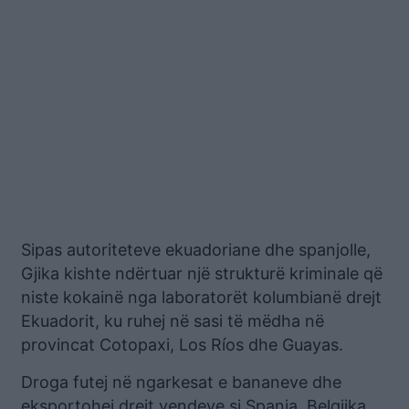
Sipas autoriteteve ekuadoriane dhe spanjolle,
Gjika kishte ndërtuar një strukturë kriminale që
niste kokainë nga laboratorët kolumbianë drejt
Ekuadorit, ku ruhej në sasi të mëdha në
provincat Cotopaxi, Los Ríos dhe Guayas.
Droga futej në ngarkesat e bananeve dhe
eksportohej drejt vendeve si Spanja, Belgjika,