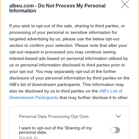
albeu.com -
Do Not Process My Personal
Information
Hetohet nga policia për
pastrimin e 31 milionë
If you wish to opt-out of the sale, sharing to third parties, or
dollarëve, ky është
processing of your personal or sensitive information for
shqiptari që drejton
targeted advertising by us, please use the below opt-out
trafikun e drogës
section to confirm your selection. Please note that after your
Kolumbi-Ekuador-BE
opt-out request is processed you may continue seeing
(EMRI)
interest-based ads based on personal information utilized by
us or personal information disclosed to third parties prior to
your opt-out. You may separately opt-out of the further
disclosure of your personal information by third parties on the
IAB’s list of downstream participants. This information may
also be disclosed by us to third parties on the
IAB’s List of
Downstream Participants
that may further disclose it to other
third parties.
Personal Data Processing Opt Outs
I want to opt-out of the Sharing of my
personal data.
Opted In