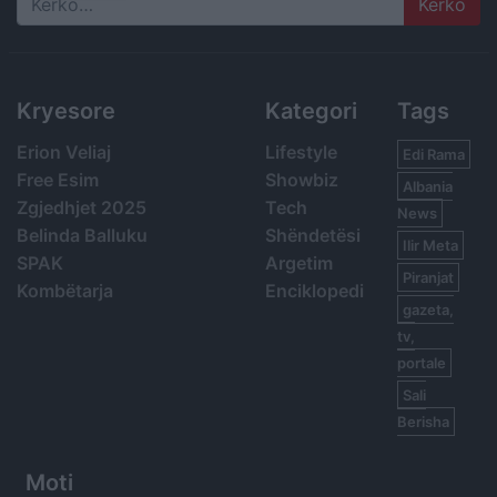
Search
Kryesore
Kategori
Tags
Erion Veliaj
Lifestyle
Edi Rama
Free Esim
Showbiz
Albania
Zgjedhjet 2025
Tech
News
Belinda Balluku
Shëndetësi
Ilir Meta
SPAK
Argetim
Piranjat
Kombëtarja
Enciklopedi
gazeta,
tv,
portale
Sali
Berisha
Moti