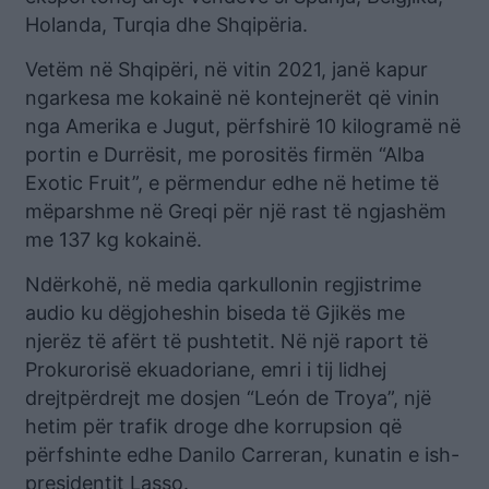
Holanda, Turqia dhe Shqipëria.
Vetëm në Shqipëri, në vitin 2021, janë kapur
ngarkesa me kokainë në kontejnerët që vinin
nga Amerika e Jugut, përfshirë 10 kilogramë në
portin e Durrësit, me porositës firmën “Alba
Exotic Fruit”, e përmendur edhe në hetime të
mëparshme në Greqi për një rast të ngjashëm
me 137 kg kokainë.
Ndërkohë, në media qarkullonin regjistrime
audio ku dëgjoheshin biseda të Gjikës me
njerëz të afërt të pushtetit. Në një raport të
Prokurorisë ekuadoriane, emri i tij lidhej
drejtpërdrejt me dosjen “León de Troya”, një
hetim për trafik droge dhe korrupsion që
përfshinte edhe Danilo Carreran, kunatin e ish-
presidentit Lasso.