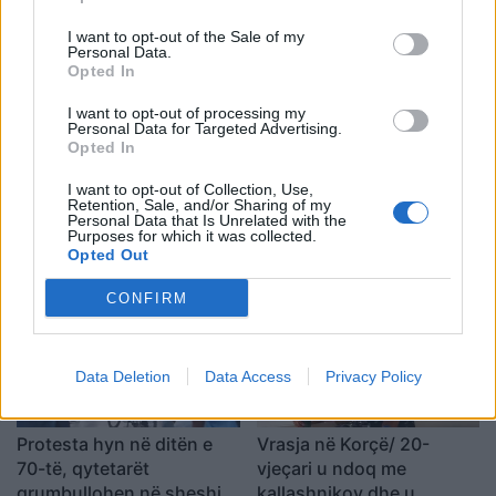
I want to opt-out of the Sale of my
Personal Data.
Opted In
Shtuar
më
26.05.2025 21:11
I want to opt-out of processing my
Tags:
dritan gjika
Personal Data for Targeted Advertising.
Opted In
I want to opt-out of Collection, Use,
Retention, Sale, and/or Sharing of my
Personal Data that Is Unrelated with the
Purposes for which it was collected.
Opted Out
CONFIRM
Data Deletion
Data Access
Privacy Policy
Protesta hyn në ditën e
Vrasja në Korçë/ 20-
70-të, qytetarët
vjeçari u ndoq me
grumbullohen në sheshin
kallashnikov dhe u