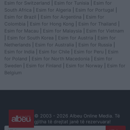
Esim for Switzerland
|
Esim for Tunisia
|
Esim for
South Africa
|
Esim for Algeria
|
Esim for Portugal
|
Esim for Brazil
|
Esim for Argentina
|
Esim for
Colombia
|
Esim for Hong Kong
|
Esim for Thailand
|
Esim for Macau
|
Esim for Malaysia
|
Esim for Vietnam
|
Esim for South Korea
|
Esim for Austria
|
Esim for
Netherlands
|
Esim for Australia
|
Esim for Russia
|
Esim for India
|
Esim for Chile
|
Esim for Peru
|
Esim
for Poland
|
Esim for North Macedonia
|
Esim for
Sweden
|
Esim for Finland
|
Esim for Norway
|
Esim for
Belgium
© 2003 -
2026 Albeu Online Media. Të
gjitha të drejtat janë të rezervuara!