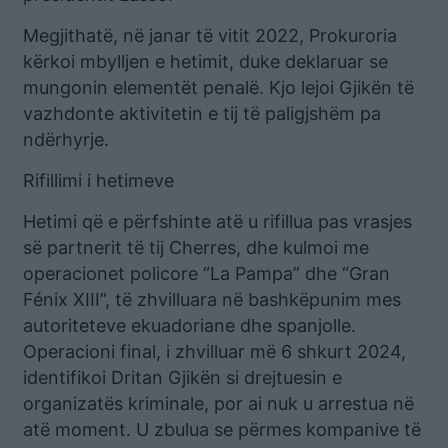
Megjithatë, në janar të vitit 2022, Prokuroria
kërkoi mbylljen e hetimit, duke deklaruar se
mungonin elementët penalë. Kjo lejoi Gjikën të
vazhdonte aktivitetin e tij të paligjshëm pa
ndërhyrje.
Rifillimi i hetimeve
Hetimi që e përfshinte atë u rifillua pas vrasjes
së partnerit të tij Cherres, dhe kulmoi me
operacionet policore “La Pampa” dhe “Gran
Fénix XIII”, të zhvilluara në bashkëpunim mes
autoriteteve ekuadoriane dhe spanjolle.
Operacioni final, i zhvilluar më 6 shkurt 2024,
identifikoi Dritan Gjikën si drejtuesin e
organizatës kriminale, por ai nuk u arrestua në
atë moment. U zbulua se përmes kompanive të