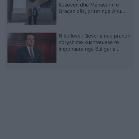
Kosovën dhe Manastirin e
Graçanicës, pritet nga Anu
Prattipati
Nikolloski: Qeveria nuk pranon
ndryshime kushtetuese të
imponuara nga Bullgaria,
bllokada e Sofjes është politike