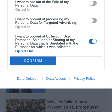
I want to opt-out of the Sale of my
dhjetëra ndërtesa të
Personal Data.
rrënuara
Opted In
I want to opt-out of processing my
Personal Data for Targeted Advertising.
Opted In
I want to opt-out of Collection, Use,
Autostrada Elbasan-
FOTO/ Tërmeti me
Retention, Sale, and/or Sharing of my
Rrogozhinë, ARRSH: Nyja
magnitudë 7.4 godet
Personal Data that Is Unrelated with the
Purposes for which it was collected.
lidhëse në Papër do të
Kolumbinë, 110 viktima
Opted Out
ndërtohet në një fazë të
dhe persona ende të
dytë
bllokuar nën rrënoja
të fundit
CONFIRM
Fetoshi: Kërcënimi për Ibrin,
pjesë e luftës hibride të
Data Deletion
Data Access
Privacy Policy
Serbisë ndaj Kosovës
Mbyllen fjalimet para
Kryeministrisë, protestuesit