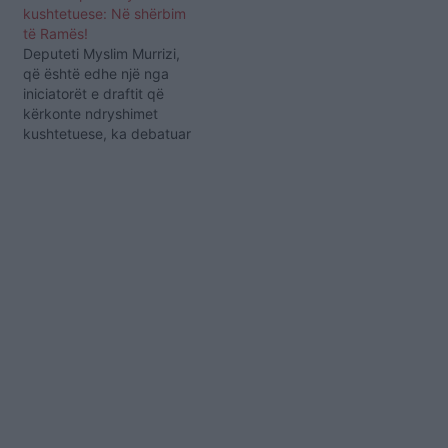
kushtetuese: Në shërbim
të Ramës!
Deputeti Myslim Murrizi,
që është edhe një nga
iniciatorët e draftit që
kërkonte ndryshimet
kushtetuese, ka debatuar
ashpër në studion e “Real
Story” me analistin, Fatos
Lubonja. Ndërsa Lubonja i
ka cilësuar këto
ndryshime si një manovër
të Ramës për të fituar
zgjedhjet dhe opozitën
parlamentare si “pjesë të
lojës…