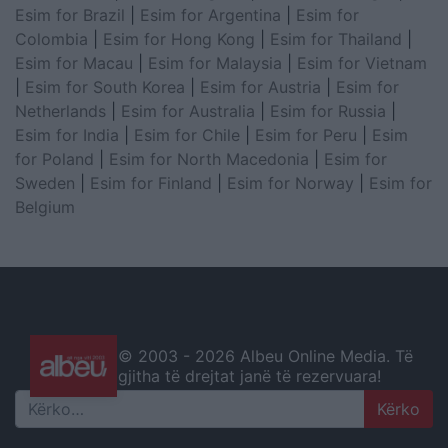
Esim for Brazil
|
Esim for Argentina
|
Esim for
Colombia
|
Esim for Hong Kong
|
Esim for Thailand
|
Esim for Macau
|
Esim for Malaysia
|
Esim for Vietnam
|
Esim for South Korea
|
Esim for Austria
|
Esim for
Netherlands
|
Esim for Australia
|
Esim for Russia
|
Esim for India
|
Esim for Chile
|
Esim for Peru
|
Esim
for Poland
|
Esim for North Macedonia
|
Esim for
Sweden
|
Esim for Finland
|
Esim for Norway
|
Esim for
Belgium
© 2003 -
2026 Albeu Online Media. Të
gjitha të drejtat janë të rezervuara!
Search