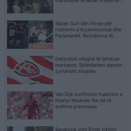
marshojnë në akset kryesore të
Tiranës
Sazan Guri bën thirrje për
rrethimin e Kryeministrisë dhe
Parlamentit: Rezistenca të
vazhdojë
Detyrimet mbajnë të bllokuar
merkaton, Skënderbeu sqaron
zyrtarisht situatën
Van Dijk konfirmon huazimin e
Ifeanyi Ndukwe: Ka një të
ardhme premtuese
Senatorja Joni Ernst viziton