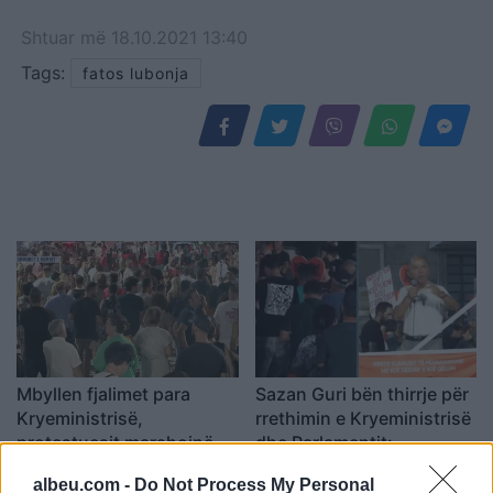
Shtuar
më
18.10.2021 13:40
Tags:
fatos lubonja
Mbyllen fjalimet para
Sazan Guri bën thirrje për
Kryeministrisë,
rrethimin e Kryeministrisë
protestuesit marshojnë
dhe Parlamentit:
në akset kryesore të
Rezistenca të vazhdojë
albeu.com -
Do Not Process My Personal
Tiranës