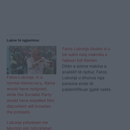
Lajme të ngjashme:
Fatos Lubonja zbulon si u
bë sulmi ndaj makinës e
fajëson Edi Ramën
Ditën e sotme makina e
analistit të njohur, Fatos
Fatos Lubonja: In a
Lubonja u dhunua nga
normal democracy, Rama
persona ende të
would have resigned,
paidentifikuar gjatë natës
while the Socialist Party
së ndërrimit të viteve.
would have expelled him;
Analisti deklaroi se ky
discontent will broaden
është akt vandal dhe një
the protests
sulm i qëllimshëm. "Di që
u ktheva nga Italia më 1
Lubonja përplaset me
në darkë dhe e gjeta
Murrizin për ndryshimet
makinën të…