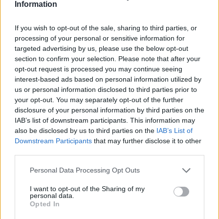
Information
If you wish to opt-out of the sale, sharing to third parties, or
processing of your personal or sensitive information for
targeted advertising by us, please use the below opt-out
section to confirm your selection. Please note that after your
Pas tërmetit 7.4 ballë në
Ilir Xhemalaj prezanton
opt-out request is processed you may continue seeing
Kolumbi, liderët botërorë
vizionin për “Shqipërinë e
interest-based ads based on personal information utilized by
premtojnë ndihmë: “Do të
Re”: Ligji duhet të jetë i
us or personal information disclosed to third parties prior to
mobilizohemi sa herë të
barabartë dhe shteti t’u
your opt-out. You may separately opt-out of the further
disclosure of your personal information by third parties on the
na kërkohet
shërbejë qytetarëve
IAB’s list of downstream participants. This information may
also be disclosed by us to third parties on the
IAB’s List of
Downstream Participants
that may further disclose it to other
third parties.
Personal Data Processing Opt Outs
Kolumbia shpall
Trump pritet të firmosë
I want to opt-out of the Sharing of my
emergjencë kombëtare
urdhrin ekzekutiv për
personal data.
pas tërmetit shkatërrues,
reduktimin e vaksinave të
Opted In
mbi 100 viktima dhe
rekomanduara për fëmijët