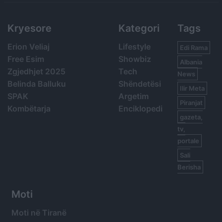
Kryesore
Kategori
Tags
Erion Veliaj
Lifestyle
Edi Rama
Free Esim
Showbiz
Albania
Zgjedhjet 2025
Tech
News
Belinda Balluku
Shëndetësi
Ilir Meta
SPAK
Argetim
Piranjat
Kombëtarja
Enciklopedi
gazeta,
tv,
portale
Sali
Berisha
Moti
Moti në Tiranë