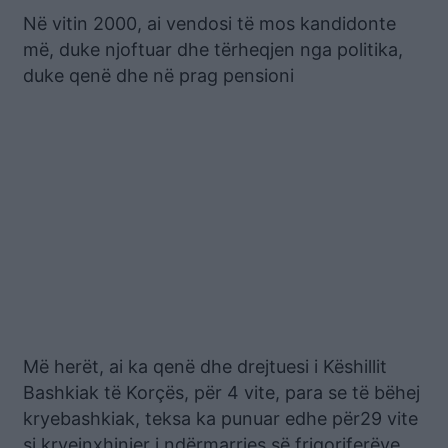
Në vitin 2000, ai vendosi të mos kandidonte
më, duke njoftuar dhe tërheqjen nga politika,
duke qenë dhe në prag pensioni
Më herët, ai ka qenë dhe drejtuesi i Këshillit
Bashkiak të Korçës, për 4 vite, para se të bëhej
kryebashkiak, teksa ka punuar edhe për29 vite
si kryeinxhinier i ndërmarrjes së frigoriferëve