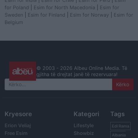
Esim for India
|
Esim for Chile
|
Esim for Peru
|
Esim
for Poland
|
Esim for North Macedonia
|
Esim for
Sweden
|
Esim for Finland
|
Esim for Norway
|
Esim for
Belgium
© 2003 -
2026 Albeu Online Media. Të
gjitha të drejtat janë të rezervuara!
Search
Kryesore
Kategori
Tags
Erion Veliaj
Lifestyle
Edi Rama
Free Esim
Showbiz
Albania