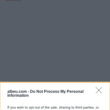
Shtuar
më
2.04.2025 10:24
albeu.com -
Do Not Process My Personal
Tags:
,
Dhionis Robert Kotmilo
vdes
Information
If you wish to opt-out of the sale, sharing to third parties, or