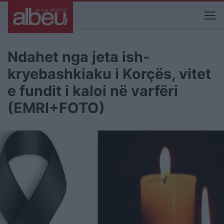
Ndahet nga jeta ish-
kryebashkiaku i Korçës, vitet
e fundit i kaloi në varfëri
(EMRI+FOTO)