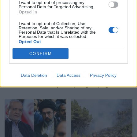
Raportohen 25 vatra zjarri
Analiza: Një shqiptar ka
I want to opt-out of processing my
Personal Data for Targeted Advertising.
në 12 orë, 10 mbeten
nevojë për 28 mijë dollarë
Opted In
aktive dhe ndërhyrjet
në vit për të arritur
vijojnë nga toka e ajri
“pragun e lumturisë”
I want to opt-out of Collection, Use,
Retention, Sale, and/or Sharing of my
Personal Data that Is Unrelated with the
Purposes for which it was collected.
Opted Out
CONFIRM
Durrës/ 40-vjeçari humb
Aksident i trefishtë në
Data Deletion
Data Access
Privacy Policy
ndjenjat në kantierin e
rrugën Sarandë-Ksamil,
ndërtimit dhe ndërron jetë
njëri nga të plagosurit
në spital
dërgohet në spitalin e
Traumës në Tiranë