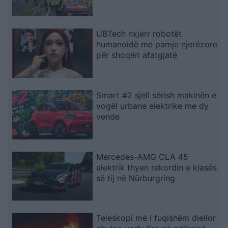
ktheheshin nga Kosova
UBTech nxjerr robotët
humanoidë me pamje njerëzore
për shoqëri afatgjatë
Smart #2 sjell sërish makinën e
vogël urbane elektrike me dy
vende
Mercedes-AMG CLA 45
elektrik thyen rekordin e klasës
së tij në Nürburgring
Teleskopi më i fuqishëm diellor