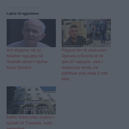
Lajme të ngjashme:
Arti shqiptar në zi/
Plagosi ish-të dashurën/
Ndahet nga jeta në
Gjykata e Korçës lë në
moshën aktori i njohur
qeli 41-vjeçarin: Jam i
Koço Qendro
dashuruar ende, ka
përfituar prej meje 5 mln
lekë
EMRI/ Ndërrohet drejtori i
spitalit të Traumës, kush
emërohet