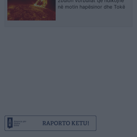
zbulon vorbullat që ndikojnë
në motin hapësinor dhe Tokë