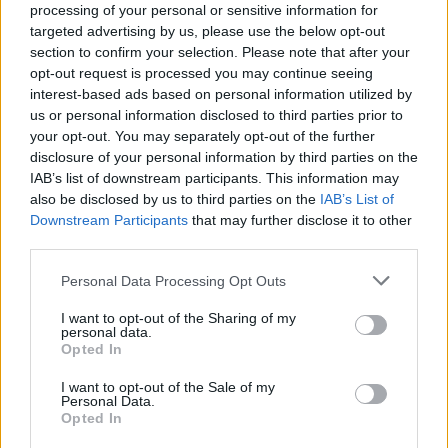
processing of your personal or sensitive information for
targeted advertising by us, please use the below opt-out
section to confirm your selection. Please note that after your
opt-out request is processed you may continue seeing
interest-based ads based on personal information utilized by
us or personal information disclosed to third parties prior to
your opt-out. You may separately opt-out of the further
disclosure of your personal information by third parties on the
IAB’s list of downstream participants. This information may
also be disclosed by us to third parties on the
IAB’s List of
Downstream Participants
that may further disclose it to other
Aksident fatal në
Konflikt për shërbimin në
third parties.
Gjermani, humbin jetën
një hotel në Dhërmi, ish-
tre anëtarë të një familjeje
zyrtari i Policisë dyshohet
Personal Data Processing Opt Outs
nga Ferizaji që po
se kërcënoi kamerierin
ktheheshin nga Kosova
dhe administratorin
I want to opt-out of the Sharing of my
personal data.
Opted In
I want to opt-out of the Sale of my
Personal Data.
Opted In