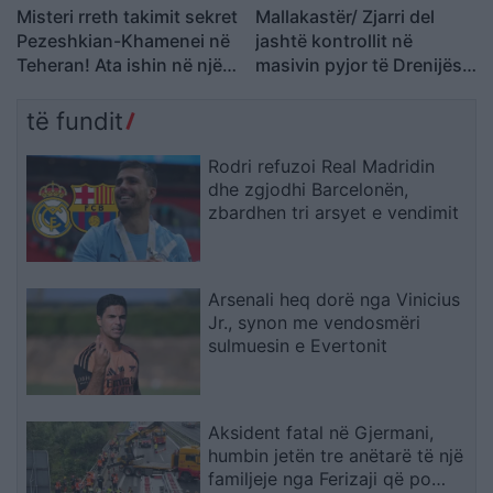
Misteri rreth takimit sekret
Mallakastër/ Zjarri del
Pezeshkian-Khamenei në
jashtë kontrollit në
Teheran! Ata ishin në një
masivin pyjor të Drenijës!
makinë me xhama të errët,
Pas Ngrëçanit, pritet
duke e dëgjuar njëri-
ndërhyrja nga ajri (VIDEO)
të fundit
tjetrin, por pa e parë
Rodri refuzoi Real Madridin
dhe zgjodhi Barcelonën,
zbardhen tri arsyet e vendimit
Arsenali heq dorë nga Vinicius
Jr., synon me vendosmëri
sulmuesin e Evertonit
Aksident fatal në Gjermani,
humbin jetën tre anëtarë të një
familjeje nga Ferizaji që po