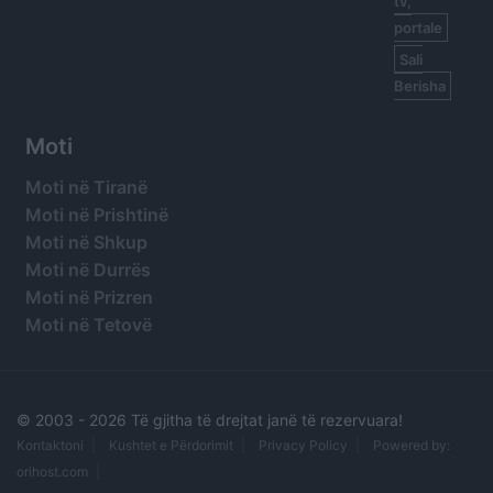
tv,
portale
Sali
Berisha
Moti
Moti në Tiranë
Moti në Prishtinë
Moti në Shkup
Moti në Durrës
Moti në Prizren
Moti në Tetovë
© 2003 -
2026 Të gjitha të drejtat janë të rezervuara!
Kontaktoni
Kushtet e Përdorimit
Privacy Policy
Powered by:
orihost.com