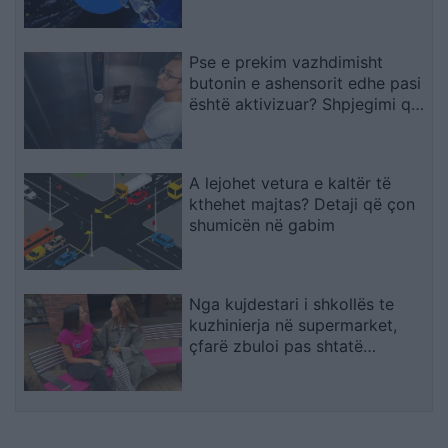
IA-së
Pse e prekim vazhdimisht
butonin e ashensorit edhe pasi
është aktivizuar? Shpjegimi që
jep psikologjia
A lejohet vetura e kaltër të
kthehet majtas? Detaji që çon
shumicën në gabim
Nga kujdestari i shkollës te
kuzhinierja në supermarket,
çfarë zbuloi pas shtatë
bisedash me të panjohur