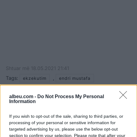
Shtuar
më
18.05.2021 21:41
Tags:
,
ekzekutim
endri mustafa
albeu.com -
Do Not Process My Personal
Information
If you wish to opt-out of the sale, sharing to third parties, or
processing of your personal or sensitive information for
targeted advertising by us, please use the below opt-out
section to confirm your selection. Please note that after your