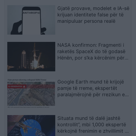
Gjatë provave, modelet e IA-së
krijuan identitete false për të
manipuluar persona realë
NASA konfirmon: Fragmenti i
raketës SpaceX do të godasë
Hënën, por s’ka kërcënim për
Tokën
Google Earth mund të krijojë
pamje të rreme, ekspertët
paralajmërojnë për rrezikun e
dezinformimit
Situata mund të dalë jashtë
kontrollit”, mbi 1,000 ekspertë
kërkojnë frenimin e zhvillimit të