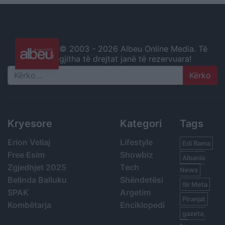
© 2003 -
2026 Albeu Online Media. Të
gjitha të drejtat janë të rezervuara!
Search
Kryesore
Kategori
Tags
Erion Veliaj
Lifestyle
Edi Rama
Free Esim
Showbiz
Albania
Zgjedhjet 2025
Tech
News
Belinda Balluku
Shëndetësi
Ilir Meta
SPAK
Argetim
Piranjat
Kombëtarja
Enciklopedi
gazeta,