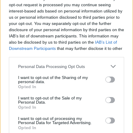
opt-out request is processed you may continue seeing
interest-based ads based on personal information utilized by
us or personal information disclosed to third parties prior to
your opt-out. You may separately opt-out of the further
Shqipëria i përgjigjet
VIDEO/ Publikohet
disclosure of your personal information by third parties on the
Zelenskyt për Kosovën:
momenti i arrestimit të
IAB’s list of downstream participants. This information may
Krahasimi me Ukrainën
20-vjeçarit Kristjan Sterjo,
also be disclosed by us to third parties on the
IAB’s List of
është i gabuar
akuzohet për vrasjen e
Downstream Participants
that may further disclose it to other
third parties.
Joan Zukos
Personal Data Processing Opt Outs
I want to opt-out of the Sharing of my
personal data.
Opted In
Zjarri masiv në Malin e
Pasojat që la pas zjarri i
I want to opt-out of the Sale of my
Personal Data.
Krujës vihet nën kontroll/
madh në Krujë, banorët
Opted In
Mbrojtja: Aktualisht një
tregojnë momentet e
vatër aktive
tmerrit: Flakët i kemi
I want to opt-out of processing my
Personal Data for Targeted Advertising.
mbajtur vetë nën kontroll,
Opted In
zjarrfikësja fiku vetëm