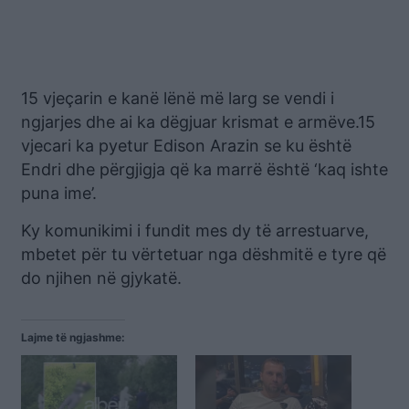
15 vjeçarin e kanë lënë më larg se vendi i
ngjarjes dhe ai ka dëgjuar krismat e armëve.15
vjecari ka pyetur Edison Arazin se ku është
Endri dhe përgjigja që ka marrë është ‘kaq ishte
puna ime’.
Ky komunikimi i fundit mes dy të arrestuarve,
mbetet për tu vërtetuar nga dëshmitë e tyre që
do njihen në gjykatë.
Lajme të ngjashme: