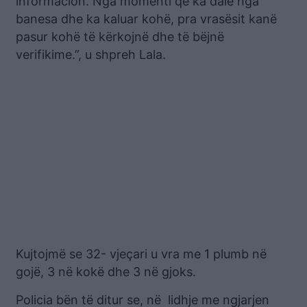
informacion. Nga momenti që ka dalë nga
banesa dhe ka kaluar kohë, pra vrasësit kanë
pasur kohë të kërkojnë dhe të bëjnë
verifikime.”, u shpreh Lala.
Kujtojmë se 32- vjeçari u vra me 1 plumb në
gojë, 3 në kokë dhe 3 në gjoks.
Policia bën të ditur se, në lidhje me ngjarjen