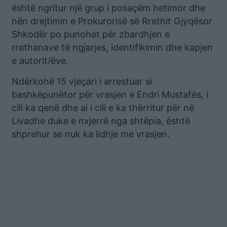
është ngritur një grup i posaçëm hetimor dhe
nën drejtimin e Prokurorisë së Rrethit Gjyqësor
Shkodër po punohet për zbardhjen e
rrethanave të ngjarjes, identifikimin dhe kapjen
e autorit/ëve.
Ndërkohë 15 vjeçari i arrestuar si
bashkëpunëtor për vrasjen e Endri Mustafës, i
cili ka qenë dhe ai i cili e ka thërritur për në
Livadhe duke e nxjerrë nga shtëpia, është
shprehur se nuk ka lidhje me vrasjen.