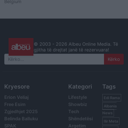
Belgium
© 2003 -
2026 Albeu Online Media. Të
gjitha të drejtat janë të rezervuara!
Search
Kryesore
Kategori
Tags
Erion Veliaj
Lifestyle
Edi Rama
Free Esim
Showbiz
Albania
Zgjedhjet 2025
Tech
News
Belinda Balluku
Shëndetësi
Ilir Meta
SPAK
Argetim