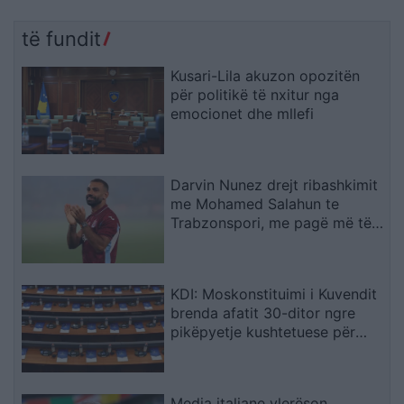
të fundit
Kusari-Lila akuzon opozitën
për politikë të nxitur nga
emocionet dhe mllefi
Darvin Nunez drejt ribashkimit
me Mohamed Salahun te
Trabzonspori, me pagë më të
lartë
KDI: Moskonstituimi i Kuvendit
brenda afatit 30-ditor ngre
pikëpyetje kushtetuese për
hapat e ardhshëm
Media italiane vlerëson