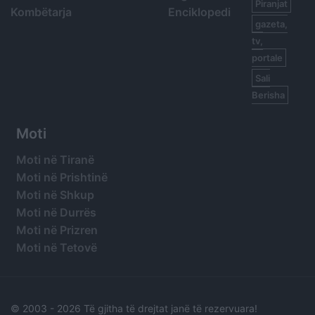
Piranjat
Kombëtarja
Enciklopedi
gazeta,
tv,
portale
Sali
Berisha
Moti
Moti në Tiranë
Moti në Prishtinë
Moti në Shkup
Moti në Durrës
Moti në Prizren
Moti në Tetovë
© 2003 -
2026 Të gjitha të drejtat janë të rezervuara!