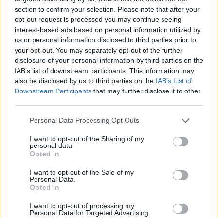
section to confirm your selection. Please note that after your
opt-out request is processed you may continue seeing
interest-based ads based on personal information utilized by
us or personal information disclosed to third parties prior to
your opt-out. You may separately opt-out of the further
disclosure of your personal information by third parties on the
IAB’s list of downstream participants. This information may
also be disclosed by us to third parties on the
IAB’s List of
Downstream Participants
that may further disclose it to other
third parties.
Personal Data Processing Opt Outs
I want to opt-out of the Sharing of my
personal data.
Opted In
I want to opt-out of the Sale of my
Personal Data.
Opted In
Esim for Global
|
Esim for Europe
|
Esim for Caribbean
|
Esim for USA
|
Esim for Italy
|
Esim for Spain
|
Esim
I want to opt-out of processing my
Personal Data for Targeted Advertising.
for Turkey
|
Esim for Germany
|
Esim for Greece
|
Esim