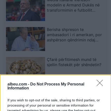
modelin e Armand Dukës në
transformimin e futbollit
shqiptar
Berisha shpreson te
ambasadori i ri amerikan, por
ashpërson qëndrimin ndaj
SPAK-ut dhe reformës
territoriale
Çfarë përfitimesh mund të
sjellin fistekët për shëndetin?
albeu.com -
Do Not Process My Personal
Information
Analiza e re evidenton lidhje
mes konsumit të mishit të kuq
dhe rrezikut për kancer
If you wish to opt-out of the sale, sharing to third parties, or
pankreatik
processing of your personal or sensitive information for
targeted advertising by us, please use the below opt-out