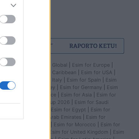
Esim for Global
|
Esim for Europe
|
Esim for Caribbean
|
Esim for USA
|
Esim for Italy
|
Esim for Spain
|
Esim
for Turkey
|
Esim for Germany
|
Esim
for Greece
|
Esim for Asia
|
Esim for
World Cup 2026
|
Esim for Saudi
Arabia
|
Esim for Egypt
|
Esim for
United Arab Emirates
|
Esim for
Balkans
|
Esim for Morocco
|
Esim for
China
|
Esim for United Kingdom
|
Esim