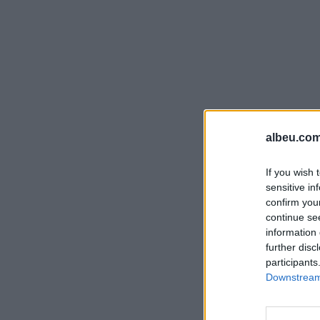
albeu.com
If you wish 
sensitive in
confirm you
continue se
information 
further disc
participants
Downstream 