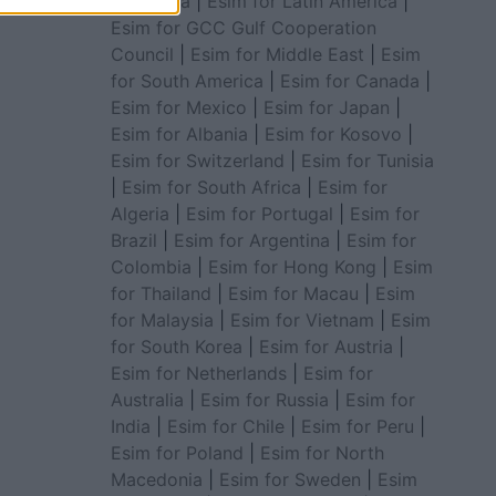
for Africa
|
Esim for Latin America
|
Esim for GCC Gulf Cooperation
Council
|
Esim for Middle East
|
Esim
for South America
|
Esim for Canada
|
Esim for Mexico
|
Esim for Japan
|
Esim for Albania
|
Esim for Kosovo
|
Esim for Switzerland
|
Esim for Tunisia
|
Esim for South Africa
|
Esim for
Algeria
|
Esim for Portugal
|
Esim for
Brazil
|
Esim for Argentina
|
Esim for
Colombia
|
Esim for Hong Kong
|
Esim
for Thailand
|
Esim for Macau
|
Esim
for Malaysia
|
Esim for Vietnam
|
Esim
for South Korea
|
Esim for Austria
|
Esim for Netherlands
|
Esim for
Australia
|
Esim for Russia
|
Esim for
India
|
Esim for Chile
|
Esim for Peru
|
Esim for Poland
|
Esim for North
Macedonia
|
Esim for Sweden
|
Esim