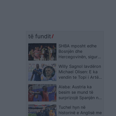
të fundit
SHBA mposht edhe
Bosnjën dhe
Hercegovinën, siguron
kalimin në 1/8 e
Willy Sagnol lavdëron
finales të Kupës së
Michael Olisen: E ka
Botës
vendin te Topi i Artë,
madje mbi Messin dhe
Alaba: Austria ka
Ronaldon
besim se mund të
surprizojë Spanjën në
Kupën e Botës
Tuchel hyn në
historinë e Anglisë me