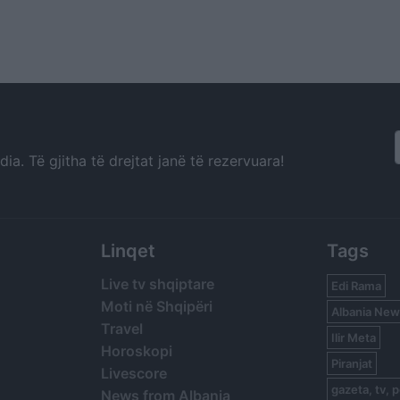
a. Të gjitha të drejtat janë të rezervuara!
Linqet
Tags
Live tv shqiptare
Edi Rama
Moti në Shqipëri
Albania New
Travel
Ilir Meta
Horoskopi
Piranjat
Livescore
gazeta, tv, p
News from Albania