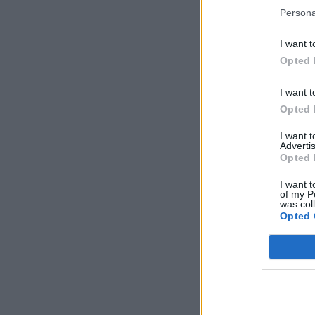
Persona
I want t
Opted 
I want t
Opted 
I want 
Advertis
Opted 
I want t
of my P
was col
Opted 