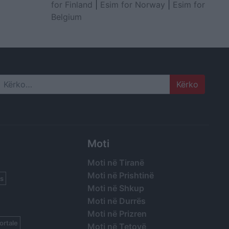
for Finland
|
Esim for Norway
|
Esim for
Belgium
Search
Moti
Moti në Tiranë
Moti në Prishtinë
s
Moti në Shkup
Moti në Durrës
Moti në Prizren
ortale
Moti në Tetovë