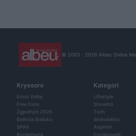
© 2003 -
2026 Albeu Online Medi
Kryesore
Kategori
Erion Veliaj
Lifestyle
Free Esim
Showbiz
Zgjedhjet 2025
Tech
Belinda Balluku
Shëndetësi
SPAK
Argetim
Kombëtarja
Enciklopedi