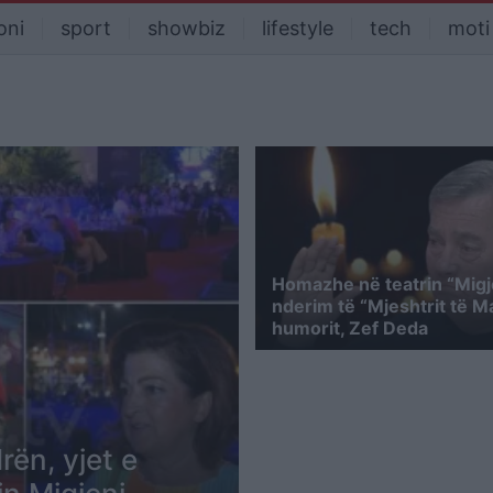
oni
sport
showbiz
lifestyle
tech
moti
Homazhe në teatrin “Migj
nderim të “Mjeshtrit të M
humorit, Zef Deda
rën, yjet e