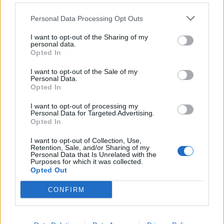
Personal Data Processing Opt Outs
I want to opt-out of the Sharing of my
personal data.
Opted In
I want to opt-out of the Sale of my
Personal Data.
Këlliçi prezanton pikat e
Përplasje mes të
Opted In
PD-së për reformën
burgosurve në burgun e
I want to opt-out of processing my
territoriale: PS fokusohet
Fierit, dy persona
Personal Data for Targeted Advertising.
vetëm te numri i bashkive
dërgohen në spital
Opted In
I want to opt-out of Collection, Use,
Retention, Sale, and/or Sharing of my
Personal Data that Is Unrelated with the
Purposes for which it was collected.
Opted Out
CONFIRM
Pavlin Luli kundër
Rama anulon vendimin
shkrirjes së Fushë-Arrëzit:
për rindërtimin në zonën
“Më falni që ju kërkova
historike të Durrësit,