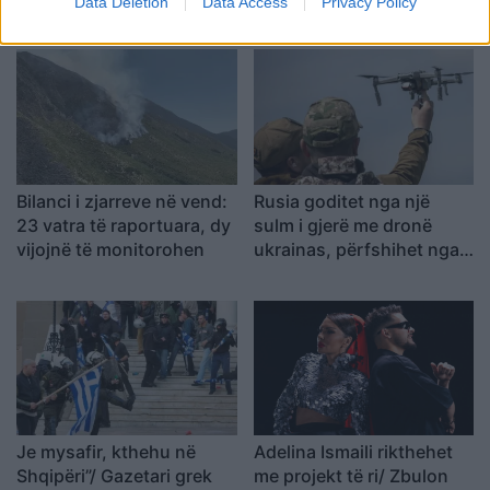
Data Deletion
Data Access
Privacy Policy
votën për Ramën, na
banorët e prekur nga
tradhtoi”
projekti “TID” shënojnë
fitoren e parë
Bilanci i zjarreve në vend:
Rusia goditet nga një
23 vatra të raportuara, dy
sulm i gjerë me dronë
vijojnë të monitorohen
ukrainas, përfshihet nga
flakët rafineria dhe
plagosen 5 persona
Je mysafir, kthehu në
Adelina Ismaili rikthehet
Shqipëri”/ Gazetari grek
me projekt të ri/ Zbulon