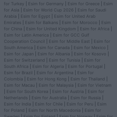
for Turkey
|
Esim for Germany
|
Esim for Greece
|
Esim
for Asia
|
Esim for World Cup 2026
|
Esim for Saudi
Arabia
|
Esim for Egypt
|
Esim for United Arab
Emirates
|
Esim for Balkans
|
Esim for Morocco
|
Esim
for China
|
Esim for United Kingdom
|
Esim for Africa
|
Esim for Latin America
|
Esim for GCC Gulf
Cooperation Council
|
Esim for Middle East
|
Esim for
South America
|
Esim for Canada
|
Esim for Mexico
|
Esim for Japan
|
Esim for Albania
|
Esim for Kosovo
|
Esim for Switzerland
|
Esim for Tunisia
|
Esim for
South Africa
|
Esim for Algeria
|
Esim for Portugal
|
Esim for Brazil
|
Esim for Argentina
|
Esim for
Colombia
|
Esim for Hong Kong
|
Esim for Thailand
|
Esim for Macau
|
Esim for Malaysia
|
Esim for Vietnam
|
Esim for South Korea
|
Esim for Austria
|
Esim for
Netherlands
|
Esim for Australia
|
Esim for Russia
|
Esim for India
|
Esim for Chile
|
Esim for Peru
|
Esim
for Poland
|
Esim for North Macedonia
|
Esim for
Sweden
|
Esim for Finland
|
Esim for Norway
|
Esim for