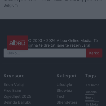
Belgium
© 2003 -
2026 Albeu Online Media. Të
gjitha të drejtat janë të rezervuara!
Search
Kryesore
Kategori
Tags
Erion Veliaj
Lifestyle
Edi Rama
Free Esim
Showbiz
Albania
Zgjedhjet 2025
Tech
News
Belinda Balluku
Shëndetësi
Ilir Meta