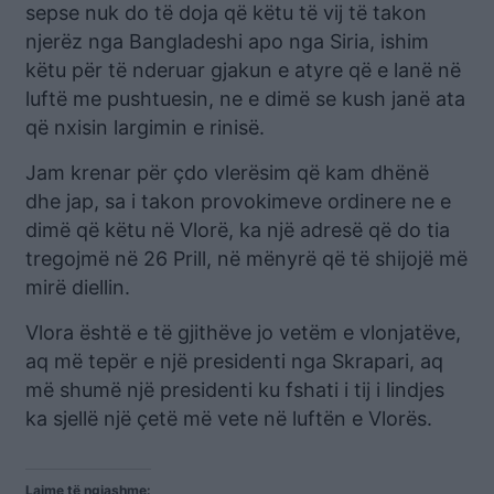
sepse nuk do të doja që këtu të vij të takon
njerëz nga Bangladeshi apo nga Siria, ishim
këtu për të nderuar gjakun e atyre që e lanë në
luftë me pushtuesin, ne e dimë se kush janë ata
që nxisin largimin e rinisë.
Jam krenar për çdo vlerësim që kam dhënë
dhe jap, sa i takon provokimeve ordinere ne e
dimë që këtu në Vlorë, ka një adresë që do tia
tregojmë në 26 Prill, në mënyrë që të shijojë më
mirë diellin.
Vlora është e të gjithëve jo vetëm e vlonjatëve,
aq më tepër e një presidenti nga Skrapari, aq
më shumë një presidenti ku fshati i tij i lindjes
ka sjellë një çetë më vete në luftën e Vlorës.
Lajme të ngjashme: