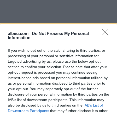
albeu.com -
Do Not Process My Personal
Information
If you wish to opt-out of the sale, sharing to third parties, or
processing of your personal or sensitive information for
targeted advertising by us, please use the below opt-out
section to confirm your selection. Please note that after your
opt-out request is processed you may continue seeing
Shtuar
më
16.04.2021 11:45
interest-based ads based on personal information utilized by
us or personal information disclosed to third parties prior to
Tags:
,
,
edi rama
Ilir Meta
zgjedhjet prill
your opt-out. You may separately opt-out of the further
disclosure of your personal information by third parties on the
IAB’s list of downstream participants. This information may
also be disclosed by us to third parties on the
IAB’s List of
Downstream Participants
that may further disclose it to other
third parties.