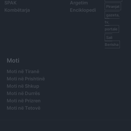
SPAK
Argetim
Piranjat
Kombëtarja
Enciklopedi
gazeta,
tv,
portale
Sali
Berisha
Moti
Moti në Tiranë
Moti në Prishtinë
Moti në Shkup
Moti në Durrës
Moti në Prizren
Moti në Tetovë