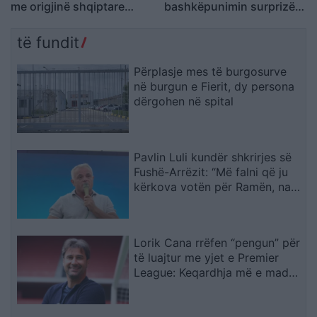
me origjinë shqiptare
bashkëpunimin surprizë
përballet me sulm racist
me Gimbo-n
pas paralajmërimit për
të fundit
rikthimin e ideologjisë së
Agimit të Artë
Përplasje mes të burgosurve
në burgun e Fierit, dy persona
dërgohen në spital
Pavlin Luli kundër shkrirjes së
Fushë-Arrëzit: “Më falni që ju
kërkova votën për Ramën, na
tradhtoi”
Lorik Cana rrëfen “pengun” për
të luajtur me yjet e Premier
League: Keqardhja më e madhe
në Europian ishte ndeshja ndaj
Serbisë