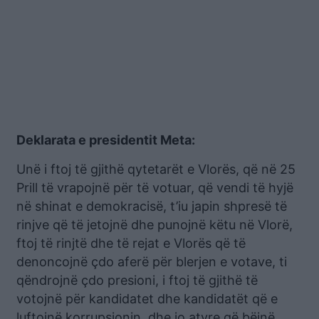
Deklarata e presidentit Meta:
Unë i ftoj të gjithë qytetarët e Vlorës, që në 25
Prill të vrapojnë për të votuar, që vendi të hyjë
në shinat e demokracisë, t’iu japin shpresë të
rinjve që të jetojnë dhe punojnë këtu në Vlorë,
ftoj të rinjtë dhe të rejat e Vlorës që të
denoncojnë çdo aferë për blerjen e votave, ti
qëndrojnë çdo presioni, i ftoj të gjithë të
votojnë për kandidatet dhe kandidatët që e
luftojnë korrupsionin, dhe jo atyre që bëjnë