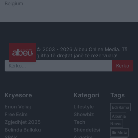
Belgium
© 2003 -
2026 Albeu Online Media. Të
gjitha të drejtat janë të rezervuara!
Search
Kryesore
Kategori
Tags
Erion Veliaj
Lifestyle
Edi Rama
Free Esim
Showbiz
Albania
Zgjedhjet 2025
Tech
News
Belinda Balluku
Shëndetësi
Ilir Meta
SPAK
Argetim