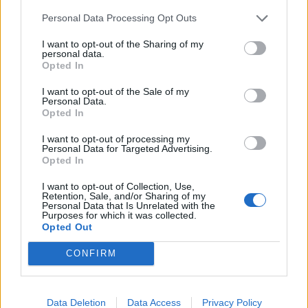
shtatorit i hap rrugë
dhe 13 të plagosur
Personal Data Processing Opt Outs
monopolit, SPAK të
ndërhyjë
I want to opt-out of the Sharing of my
personal data.
Opted In
I want to opt-out of the Sale of my
Personal Data.
Opted In
Infermierja shqiptare në
Video/ Dy të vrarë dhe 13
Itali shpërthen në lot në
të plagosur nga
I want to opt-out of processing my
protestë: Pacientët
shpërthimi i një minibusi
Personal Data for Targeted Advertising.
Opted In
detyrohen të kërkojnë
pranë Damaskut
kurim jashtë vendit
I want to opt-out of Collection, Use,
Retention, Sale, and/or Sharing of my
Personal Data that Is Unrelated with the
Purposes for which it was collected.
Opted Out
CONFIRM
Konflikt për shërbimin në
Osman Stafa thirrje
një hotel në Dhërmi, ish-
qytetarëve nga protesta:
Data Deletion
Data Access
Privacy Policy
zyrtari i Policisë dyshohet
Mbi partitë të vendosim