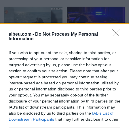
albeu.com -
Do Not Process My Personal
Information
Hyri me Jet Ski në
Tragjedi në Rrugën e
hapësirën e pushuesve në
Kombit, aksidentohet de
If you wish to opt-out of the sale, sharing to third parties, or
processing of your personal or sensitive information for
Zvërnec, gjobitet me 300
vdes 38-vjeçari nga
targeted advertising by us, please use the below opt-out
mijë lekë drejtuesi
Kosova
section to confirm your selection. Please note that after your
opt-out request is processed you may continue seeing
interest-based ads based on personal information utilized by
us or personal information disclosed to third parties prior to
your opt-out. You may separately opt-out of the further
disclosure of your personal information by third parties on the
IAB’s list of downstream participants. This information may
“Po ngrihet një ministri
Video/ Shpërthimi në një
also be disclosed by us to third parties on the
IAB’s List of
paralele e Shëndetësisë”/
minibus në periferi të
Downstream Participants
that may further disclose it to other
Këlliçi: Projektligji i
Damaskut lë 2 të vdekur
third parties.