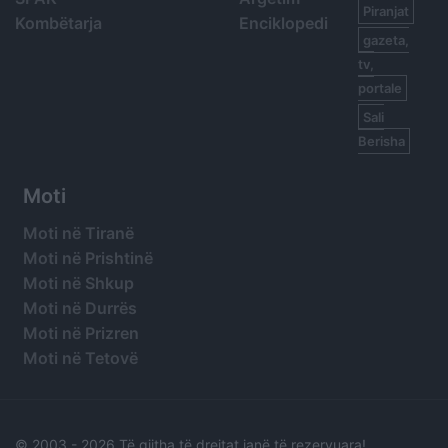
Piranjat
Kombëtarja
Enciklopedi
gazeta,
tv,
portale
Sali
Berisha
Moti
Moti në Tiranë
Moti në Prishtinë
Moti në Shkup
Moti në Durrës
Moti në Prizren
Moti në Tetovë
© 2003 -
2026 Të gjitha të drejtat janë të rezervuara!