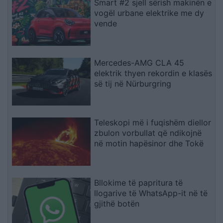
Smart #2 sjell sërish makinën e
vogël urbane elektrike me dy
vende
Mercedes-AMG CLA 45
elektrik thyen rekordin e klasës
së tij në Nürburgring
Teleskopi më i fuqishëm diellor
zbulon vorbullat që ndikojnë
në motin hapësinor dhe Tokë
Bllokime të papritura të
llogarive të WhatsApp-it në të
gjithë botën