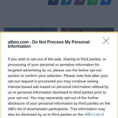
albeu.com -
Do Not Process My Personal
Information
If you wish to opt-out of the sale, sharing to third parties, or
Aksident në Tiranë, 10-
Veprimi i Ernest Muçit,
processing of your personal or sensitive information for
vjeçari goditet nga motori
reagon presidenti i
targeted advertising by us, please use the below opt-out
dhe makina, arrestohet
Trabzonsporit: Më preku
section to confirm your selection. Please note that after your
opt-out request is processed you may continue seeing
27-vjeçari, procedohet
mua dhe të gjithë lojtarët
interest-based ads based on personal information utilized by
shoferi që iku
us or personal information disclosed to third parties prior to
your opt-out. You may separately opt-out of the further
disclosure of your personal information by third parties on the
IAB’s list of downstream participants. This information may
also be disclosed by us to third parties on the
IAB’s List of