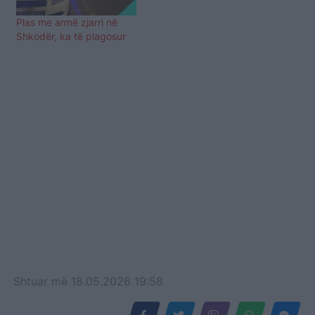
plagosurit janë qëlluar me
armë zjarri nga shtetasi…
Plas me armë zjarri në
Shkodër, ka të plagosur
Shtuar
më
18.05.2026 19:58