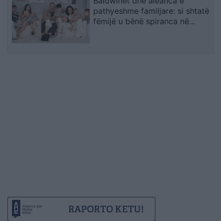
Baldwinët dhe aleanca e
pathyeshme familjare: si shtatë
fëmijë u bënë spiranca në
stuhinë më të fortë