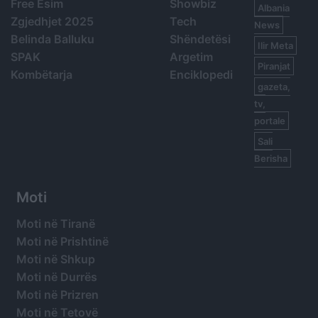
Free Esim
Showbiz
Albania
Zgjedhjet 2025
Tech
News
Belinda Balluku
Shëndetësi
Ilir Meta
SPAK
Argetim
Piranjat
Kombëtarja
Enciklopedi
gazeta,
tv,
portale
Sali
Berisha
Moti
Moti në Tiranë
Moti në Prishtinë
Moti në Shkup
Moti në Durrës
Moti në Prizren
Moti në Tetovë