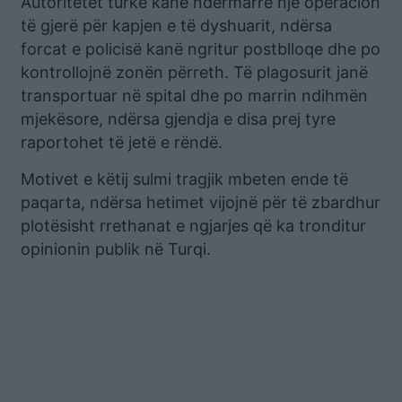
Autoritetet turke kanë ndërmarrë një operacion
të gjerë për kapjen e të dyshuarit, ndërsa
forcat e policisë kanë ngritur postblloqe dhe po
kontrollojnë zonën përreth. Të plagosurit janë
transportuar në spital dhe po marrin ndihmën
mjekësore, ndërsa gjendja e disa prej tyre
raportohet të jetë e rëndë.
Motivet e këtij sulmi tragjik mbeten ende të
paqarta, ndërsa hetimet vijojnë për të zbardhur
plotësisht rrethanat e ngjarjes që ka tronditur
opinionin publik në Turqi.