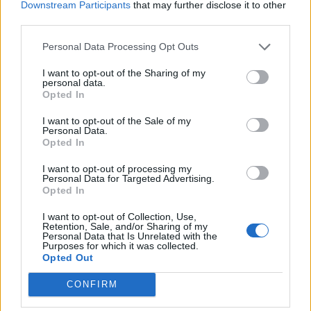
Downstream Participants
that may further disclose it to other
Hetimet për vrasjen e
Argjentina e “dashuruar”
third parties.
Edmond Sulës, kontrolle
me Infantinon, federata
Personal Data Processing Opt Outs
në Bërxullë dhe
del me deklaratë zyrtare:
shoqërime personash për
Model transparent
I want to opt-out of the Sharing of my
t’u marrë në pyetje
personal data.
Opted In
I want to opt-out of the Sale of my
Personal Data.
Opted In
I want to opt-out of processing my
Këmbimi valutor/ Me sa
Flakët përfshijnë banesën
Personal Data for Targeted Advertising.
Opted In
blihen e shiten dollari dhe
dykatëshe në Fier,
euro, çfarë ndodh me
shkaktohen dëme të
I want to opt-out of Collection, Use,
monedhat e tjera
konsiderueshme
Retention, Sale, and/or Sharing of my
Personal Data that Is Unrelated with the
Purposes for which it was collected.
Opted Out
CONFIRM