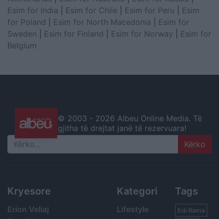
Esim for India
|
Esim for Chile
|
Esim for Peru
|
Esim
for Poland
|
Esim for North Macedonia
|
Esim for
Sweden
|
Esim for Finland
|
Esim for Norway
|
Esim for
Belgium
© 2003 -
2026 Albeu Online Media. Të
gjitha të drejtat janë të rezervuara!
Search
Kryesore
Kategori
Tags
Erion Veliaj
Lifestyle
Edi Rama