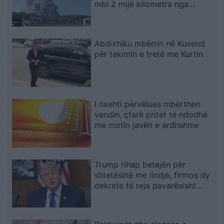
mbi 2 mijë kilometra nga
Ukraina
Abdixhiku mbërrin në Kuvend
për takimin e tretë me Kurtin
I nxehti përvëlues mbërthen
vendin, çfarë pritet të ndodhë
me motin javën e ardhshme
Trump rihap betejën për
shtetësinë me lindje, firmos dy
dekrete të reja pavarësisht
pengesës në Gjykatën
Supreme