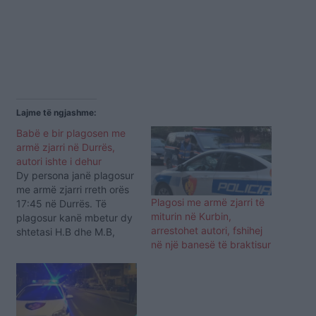
Lajme të ngjashme:
Babë e bir plagosen me
armë zjarri në Durrës,
autori ishte i dehur
Dy persona janë plagosur
me armë zjarri rreth orës
Plagosi me armë zjarri të
17:45 në Durrës. Të
miturin në Kurbin,
plagosur kanë mbetur dy
arrestohet autori, fshihej
shtetasi H.B dhe M.B,
në një banesë të braktisur
(babë e bir) të cilët
ndodhen në spital jashtë
rrezikut për jetën.
Dyshohet se pas një
konflikti të çastit dy të