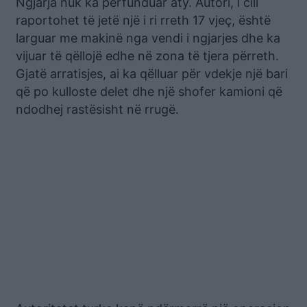
Ngjarja nuk ka përfunduar aty. Autori, i cili
raportohet të jetë një i ri rreth 17 vjeç, është
larguar me makinë nga vendi i ngjarjes dhe ka
vijuar të qëllojë edhe në zona të tjera përreth.
Gjatë arratisjes, ai ka qëlluar për vdekje një bari
që po kulloste delet dhe një shofer kamioni që
ndodhej rastësisht në rrugë.