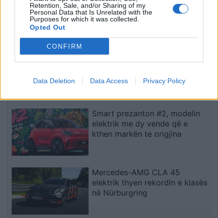
rrugore gjatë gjithë fundjavës
Retention, Sale, and/or Sharing of my
Personal Data that Is Unrelated with the
Purposes for which it was collected.
Opted Out
CONFIRM
Volkswagen synon të zhvillojë
kamionçinën e parë
posaçërisht për SHBA-në
Data Deletion
Data Access
Privacy Policy
Smart prezanton #2, modelin
elektrik me dy vende që e
kthen markën te origjina
Mercedes-AMG CLA 45
elektrik thyen rekordin e klasës
në Nürburgring