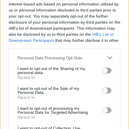
interest-based ads based on personal information utilized by
us or personal information disclosed to third parties prior to
your opt-out. You may separately opt-out of the further
Zjarri masiv në Malin e
Pasojat që la pas zjarri i
disclosure of your personal information by third parties on the
Krujës vihet nën kontroll/
madh në Krujë, banorët
IAB’s list of downstream participants. This information may
Mbrojtja: Aktualisht një
tregojnë momentet e
also be disclosed by us to third parties on the
IAB’s List of
vatër aktive
tmerrit: Flakët i kemi
Downstream Participants
that may further disclose it to other
mbajtur vetë nën kontroll,
third parties.
zjarrfikësja fiku vetëm
Personal Data Processing Opt Outs
vatrat e vogla (VIDEO)
I want to opt-out of the Sharing of my
personal data.
Opted In
Përshkallëzimi rajonal
Vrasja e 20-vjeçarit në
I want to opt-out of the Sale of my
Personal Data.
rikthen Jemenin në fokus,
Korçë/ Zbardhet dëshmia
Opted In
sulmet e Huthive shtojnë
e autorit, shkak ngacmimi
rrezikun e zgjerimit të
i të dashurës nga viktima
I want to opt-out of processing my
luftës
Personal Data for Targeted Advertising.
të fundit
Opted In
MPB intensifikon kontrollet
I want to opt-out of Collection, Use,