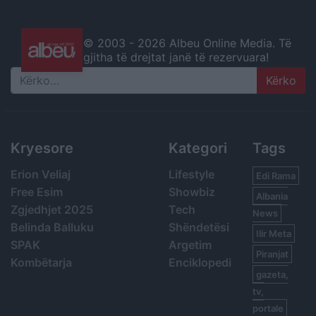
© 2003 -
2026 Albeu Online Media. Të
gjitha të drejtat janë të rezervuara!
Search
Kryesore
Kategori
Tags
Erion Veliaj
Lifestyle
Edi Rama
Free Esim
Showbiz
Albania
Zgjedhjet 2025
Tech
News
Belinda Balluku
Shëndetësi
Ilir Meta
SPAK
Argetim
Piranjat
Kombëtarja
Enciklopedi
gazeta,
tv,
portale