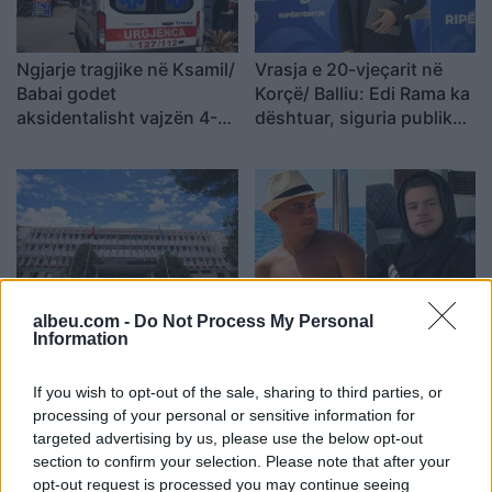
Ngjarje tragjike në Ksamil/
Vrasja e 20-vjeçarit në
Babai godet
Korçë/ Balliu: Edi Rama ka
aksidentalisht vajzën 4-
dështuar, siguria publike
vjeçare me makinë, fëmija
është kthyer në pasiguri
humb jetën
kronike dhe thirrja “Jepe
dorëheqjen” merr tjetër
peshë
Shqipëria i përgjigjet
VIDEO/ Publikohet
albeu.com -
Do Not Process My Personal
Information
Zelenskyt për Kosovën:
momenti i arrestimit të
Krahasimi me Ukrainën
20-vjeçarit Kristjan Sterjo,
është i gabuar
akuzohet për vrasjen e
If you wish to opt-out of the sale, sharing to third parties, or
processing of your personal or sensitive information for
Joan Zukos
targeted advertising by us, please use the below opt-out
section to confirm your selection. Please note that after your
opt-out request is processed you may continue seeing