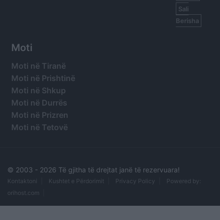
Sali
Berisha
Moti
Moti në Tiranë
Moti në Prishtinë
Moti në Shkup
Moti në Durrës
Moti në Prizren
Moti në Tetovë
© 2003 -
2026 Të gjitha të drejtat janë të rezervuara!
Kontaktoni
Kushtet e Përdorimit
Privacy Policy
Powered by:
orihost.com