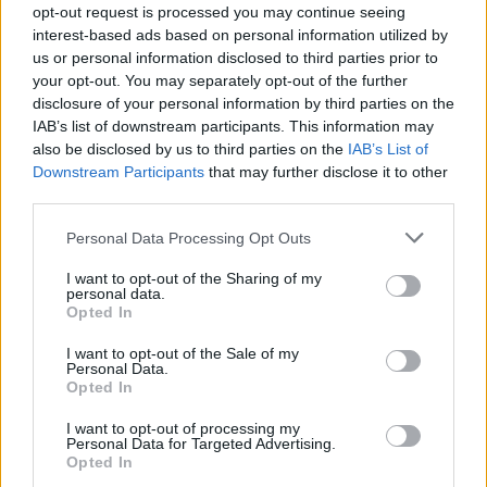
opt-out request is processed you may continue seeing
interest-based ads based on personal information utilized by
us or personal information disclosed to third parties prior to
your opt-out. You may separately opt-out of the further
disclosure of your personal information by third parties on the
IAB’s list of downstream participants. This information may
also be disclosed by us to third parties on the
IAB’s List of
Downstream Participants
that may further disclose it to other
third parties.
Personal Data Processing Opt Outs
I want to opt-out of the Sharing of my
personal data.
Opted In
I want to opt-out of the Sale of my
Esim for Global
|
Esim for Europe
|
Esim for Caribbean
Personal Data.
Opted In
|
Esim for USA
|
Esim for Italy
|
Esim for Spain
|
Esim
for Turkey
|
Esim for Germany
|
Esim for Greece
|
Esim
I want to opt-out of processing my
Personal Data for Targeted Advertising.
for Asia
|
Esim for World Cup 2026
|
Esim for Saudi
Opted In
Arabia
|
Esim for Egypt
|
Esim for United Arab