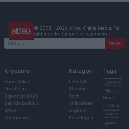
© 2003 -
2026 Albeu Online Media. Të
gjitha të drejtat janë të rezervuara!
Search
Kryesore
Kategori
Tags
Erion Veliaj
Lifestyle
Edi Rama
Free Esim
Showbiz
Albania
Zgjedhjet 2025
Tech
News
Belinda Balluku
Shëndetësi
Ilir Meta
SPAK
Argetim
Piranjat
Kombëtarja
Enciklopedi
gazeta,