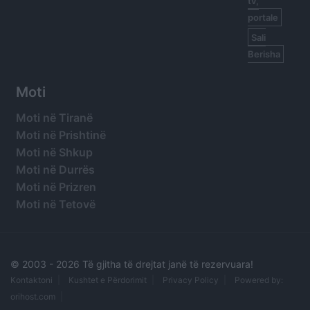
tv,
portale
Sali
Berisha
Moti
Moti në Tiranë
Moti në Prishtinë
Moti në Shkup
Moti në Durrës
Moti në Prizren
Moti në Tetovë
© 2003 -
2026 Të gjitha të drejtat janë të rezervuara!
Kontaktoni
Kushtet e Përdorimit
Privacy Policy
Powered by:
orihost.com