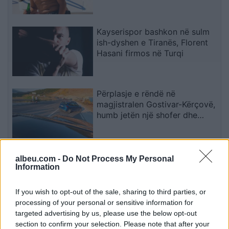
nga viktima
Kayserispor bashkon në sulm
ish-dyshen e Tiranës, Florent
Hasani firmos në Turqi
Përplasje e rëndë në
magjistralen Gostivar-Kërçovë,
humb jetën një shofer dhe
plagoset rëndë një tjetër
Katër klubet e mëdha
albeu.com -
Do Not Process My Personal
europiane në garë për
Information
sulmuesin e Brentfordit, Igor
Thiago
If you wish to opt-out of the sale, sharing to third parties, or
processing of your personal or sensitive information for
targeted advertising by us, please use the below opt-out
section to confirm your selection. Please note that after your