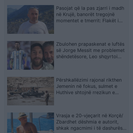
Pasojat që la pas zjarri i madh
në Krujë, banorët tregojnë
momentet e tmerrit: Flakët i
kemi mbajtur vetë nën kontroll,
zjarrfikësja fiku vetëm vatrat e
vogla (VIDEO)
Zbulohen prapaskenat e luftës
së Jorge Messit me problemet
shëndetësore, Leo shqyrtoi
largimin nga Botërori
Përshkallëzimi rajonal rikthen
Jemenin në fokus, sulmet e
Huthive shtojnë rrezikun e
zgjerimit të luftës
Vrasja e 20-vjeçarit në Korçë/
Zbardhet dëshmia e autorit,
shkak ngacmimi i të dashurës