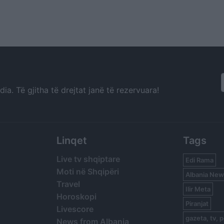
a. Të gjitha të drejtat janë të rezervuara!
Linqet
Tags
Live tv shqiptare
Edi Rama
Moti në Shqipëri
Albania New
Travel
Ilir Meta
Horoskopi
Piranjat
Livescore
gazeta, tv, p
News from Albania