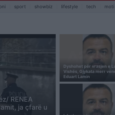
oni
sport
showbiz
lifestyle
tech
moti
Dyshohet për vrasjen e L
Vishës, Gjykata merr ven
Eduart Lamin
mëz/ RENEA
amit, ja çfarë u