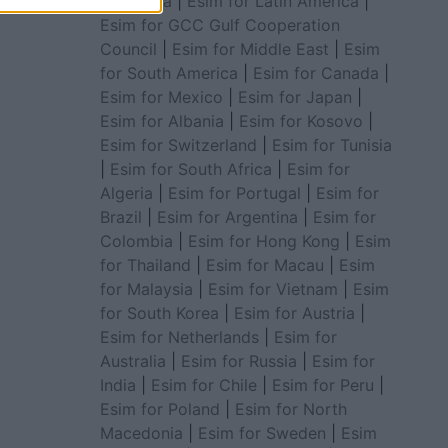
for Africa
|
Esim for Latin America
|
Esim for GCC Gulf Cooperation
Council
|
Esim for Middle East
|
Esim
for South America
|
Esim for Canada
|
Esim for Mexico
|
Esim for Japan
|
Esim for Albania
|
Esim for Kosovo
|
Esim for Switzerland
|
Esim for Tunisia
|
Esim for South Africa
|
Esim for
Algeria
|
Esim for Portugal
|
Esim for
Brazil
|
Esim for Argentina
|
Esim for
Colombia
|
Esim for Hong Kong
|
Esim
for Thailand
|
Esim for Macau
|
Esim
for Malaysia
|
Esim for Vietnam
|
Esim
for South Korea
|
Esim for Austria
|
Esim for Netherlands
|
Esim for
Australia
|
Esim for Russia
|
Esim for
India
|
Esim for Chile
|
Esim for Peru
|
Esim for Poland
|
Esim for North
Macedonia
|
Esim for Sweden
|
Esim