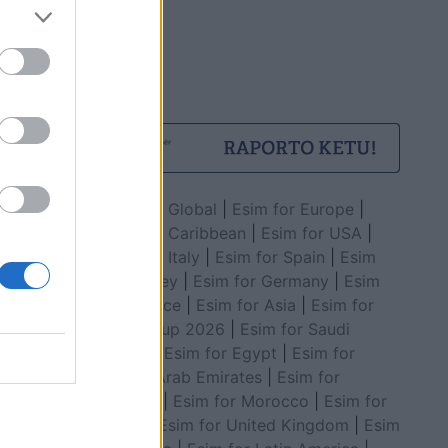
Esim for Global
|
Esim for Europe
|
Esim for Caribbean
|
Esim for USA
|
Esim for Italy
|
Esim for Spain
|
Esim
for Turkey
|
Esim for Germany
|
Esim
for Greece
|
Esim for Asia
|
Esim for
World Cup 2026
|
Esim for Saudi
Arabia
|
Esim for Egypt
|
Esim for
United Arab Emirates
|
Esim for
Balkans
|
Esim for Morocco
|
Esim for
China
|
Esim for United Kingdom
|
Esim