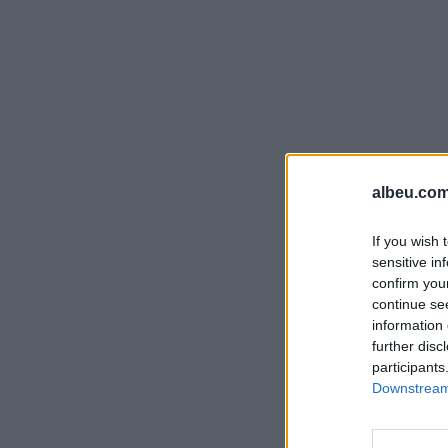
albeu.com
If you wish 
sensitive in
confirm you
continue se
information 
further disc
participants
Downstream 