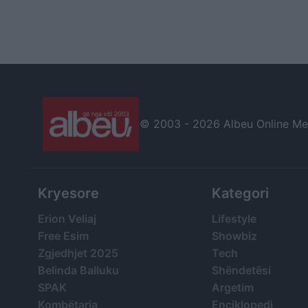
© 2003 -
2026 Albeu Online Medi
Kryesore
Kategori
Erion Veliaj
Lifestyle
Free Esim
Showbiz
Zgjedhjet 2025
Tech
Belinda Balluku
Shëndetësi
SPAK
Argetim
Kombëtarja
Enciklopedi