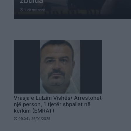
zbulua
1 vit me parë
schedule
Vrasja e Lulzim Vishës/ Arrestohet
një person, 1 tjetër shpallet në
kërkim (EMRAT)
09:04 / 26/01/2025
schedule