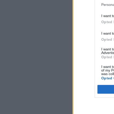
Persona
I want t
Opted 
I want t
Opted 
I want 
Advertis
Opted 
I want t
of my P
was col
Opted 