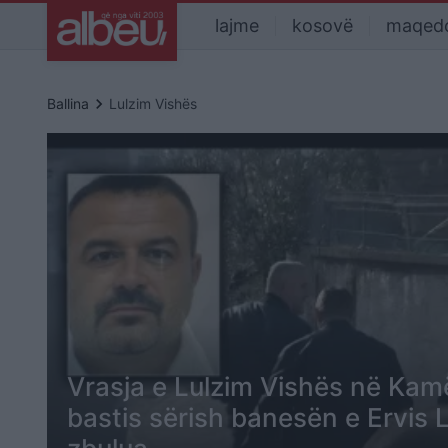
lajme
kosovë
maqed
keyboard_arrow_right
Ballina
Lulzim Vishës
Vrasja e Lulzim Vishës në Ka
bastis sërish banesën e Ervis L