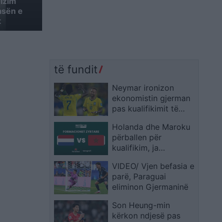
ulzim
asën e
t
të fundit
Neymar ironizon
ekonomistin gjerman
pas kualifikimit të
Brazilit: Provoje sërish
Holanda dhe Maroku
në Botërorin e
përballen për
ardhshëm
kualifikim, ja
formacionet zyrtare
VIDEO/ Vjen befasia e
parë, Paraguai
eliminon Gjermaninë
Son Heung-min
kërkon ndjesë pas