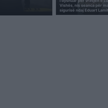
I dyshuar për vrasjen e L
Vishës, nis seanca për m
sigurisë ndaj Eduart Lami