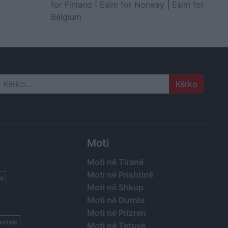
for Finland
|
Esim for Norway
|
Esim for
Belgium
Search
Moti
Moti në Tiranë
Moti në Prishtinë
s
Moti në Shkup
Moti në Durrës
Moti në Prizren
ortale
Moti në Tetovë