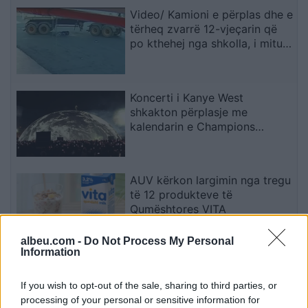
Video/ Kamioni e përplas dhe e
tërheq zvarrë 12-vjeçarin që
po kthehej nga shkolla, i mituri
shpëton mrekullisht
Koncerti i Kanye West
shkakton përplasje me
kalendarin e Champions
League në Kazakistan
AUV kërkon largimin nga tregu
të 12 produkteve të
Qumështores VITA
albeu.com -
Do Not Process My Personal
Information
Mourinho sjell disiplinë të re te
Real Madridi dhe u jep fund
If you wish to opt-out of the sale, sharing to third parties, or
“zakoneve të këqija
processing of your personal or sensitive information for