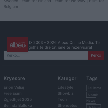
Sweden
|
Esim for Finland
|
Esim for Norway
|
Esim for
Belgium
© 2003 -
2026 Albeu Online Media. Të
gjitha të drejtat janë të rezervuara!
Search
Kryesore
Kategori
Tags
Erion Veliaj
Lifestyle
Edi Rama
Free Esim
Showbiz
Albania
Zgjedhjet 2025
Tech
News
Belinda Balluku
Shëndetësi
Ilir Meta