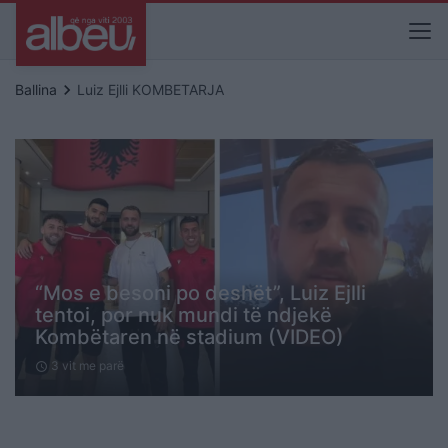
keyboard_arrow_right
Ballina
Luiz Ejlli KOMBETARJA
“Mos e besoni po deshët”, Luiz Ejlli
tentoi, por nuk mundi të ndjekë
Kombëtaren në stadium (VIDEO)
3 vit me parë
schedule