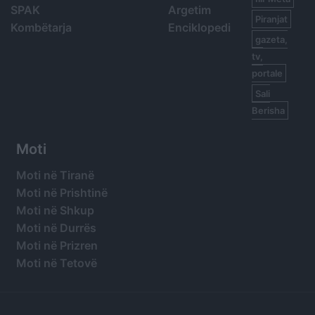
SPAK
Argetim
Piranjat
Kombëtarja
Enciklopedi
gazeta,
tv,
portale
Sali
Berisha
Moti
Moti në Tiranë
Moti në Prishtinë
Moti në Shkup
Moti në Durrës
Moti në Prizren
Moti në Tetovë