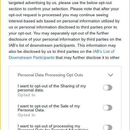
targeted advertising by us, please use the below opt-out
section to confirm your selection. Please note that after your
opt-out request is processed you may continue seeing
interest-based ads based on personal information utilized by
us or personal information disclosed to third parties prior to
your opt-out. You may separately opt-out of the further
disclosure of your personal information by third parties on the
IAB’s list of downstream participants. This information may
also be disclosed by us to third parties on the
IAB’s List of
Downstream Participants
that may further disclose it to other
third parties.
Personal Data Processing Opt Outs
I want to opt-out of the Sharing of my
personal data.
Opted In
I want to opt-out of the Sale of my
Personal Data.
Opted In
Esim for Global
|
Esim for Europe
|
Esim for Caribbean
I want to opt-out of processing my
|
Esim for USA
|
Esim for Italy
|
Esim for Spain
|
Esim
Personal Data for Targeted Advertising.