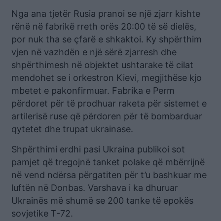
Nga ana tjetër Rusia pranoi se një zjarr kishte
rënë në fabrikë rreth orës 20:00 të së dielës,
por nuk tha se çfarë e shkaktoi. Ky shpërthim
vjen në vazhdën e një sërë zjarresh dhe
shpërthimesh në objektet ushtarake të cilat
mendohet se i orkestron Kievi, megjithëse kjo
mbetet e pakonfirmuar. Fabrika e Perm
përdoret për të prodhuar raketa për sistemet e
artilerisë ruse që përdoren për të bombarduar
qytetet dhe trupat ukrainase.
Shpërthimi erdhi pasi Ukraina publikoi sot
pamjet që tregojnë tanket polake që mbërrijnë
në vend ndërsa përgatiten për t’u bashkuar me
luftën në Donbas. Varshava i ka dhuruar
Ukrainës më shumë se 200 tanke të epokës
sovjetike T-72.