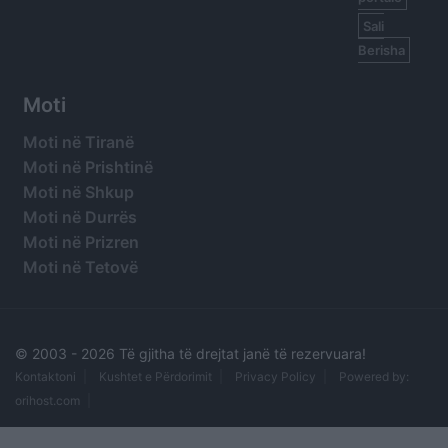
Sali
Berisha
Moti
Moti në Tiranë
Moti në Prishtinë
Moti në Shkup
Moti në Durrës
Moti në Prizren
Moti në Tetovë
© 2003 -
2026 Të gjitha të drejtat janë të rezervuara!
Kontaktoni
Kushtet e Përdorimit
Privacy Policy
Powered by:
orihost.com