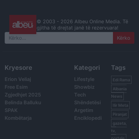
© 2003 -
2026 Albeu Online Media. Të
gjitha të drejtat janë të rezervuara!
Search
Kryesore
Kategori
Tags
Erion Veliaj
Lifestyle
Edi Rama
Free Esim
Showbiz
Albania
Zgjedhjet 2025
Tech
News
Belinda Balluku
Shëndetësi
Ilir Meta
SPAK
Argetim
Piranjat
Kombëtarja
Enciklopedi
gazeta,
tv,
portale