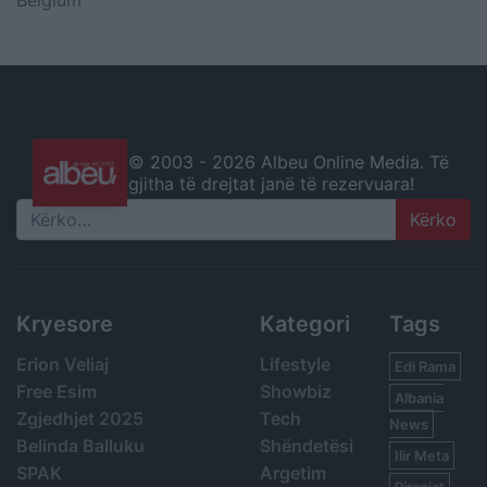
Belgium
© 2003 -
2026 Albeu Online Media. Të
gjitha të drejtat janë të rezervuara!
Search
Kryesore
Kategori
Tags
Erion Veliaj
Lifestyle
Edi Rama
Free Esim
Showbiz
Albania
Zgjedhjet 2025
Tech
News
Belinda Balluku
Shëndetësi
Ilir Meta
SPAK
Argetim
Piranjat