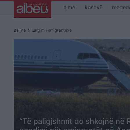
lajme
kosovë
maqed
keyboard_arrow_right
Ballina
Largim i emigranteve
“Të paligjshmit do shkojnë në 