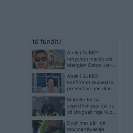
të fundit
Apeli i GJKKO
ndryshon masën për
Mariglen Qaton, ish-
drejtori i IMT-së kalon
Apeli i GJKKO
në arrest shtëpie
konfirmon sekuestro
preventive për vilën
në Dhërmi që
Marcelo Bielsa
dyshohet se i përket
shpërthen pas daljes
Belinda Ballukut
së Uruguait nga Kupa
e Botës 2026: “Më
Dyshimet për një
keni braktisur”
mosmarrëveshje