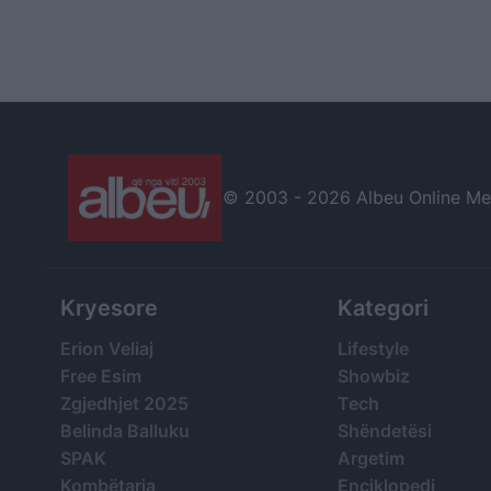
© 2003 -
2026 Albeu Online Medi
Kryesore
Kategori
Erion Veliaj
Lifestyle
Free Esim
Showbiz
Zgjedhjet 2025
Tech
Belinda Balluku
Shëndetësi
SPAK
Argetim
Kombëtarja
Enciklopedi