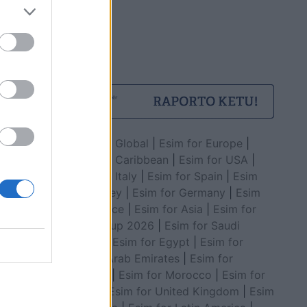
Esim for Global
|
Esim for Europe
|
Esim for Caribbean
|
Esim for USA
|
Esim for Italy
|
Esim for Spain
|
Esim
for Turkey
|
Esim for Germany
|
Esim
for Greece
|
Esim for Asia
|
Esim for
World Cup 2026
|
Esim for Saudi
Arabia
|
Esim for Egypt
|
Esim for
United Arab Emirates
|
Esim for
Balkans
|
Esim for Morocco
|
Esim for
China
|
Esim for United Kingdom
|
Esim