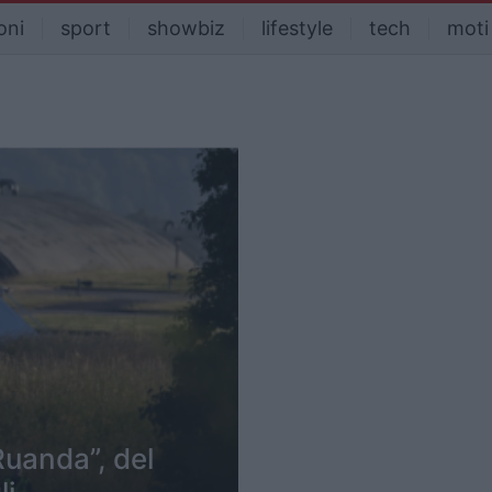
oni
sport
showbiz
lifestyle
tech
moti
Ruanda”, del