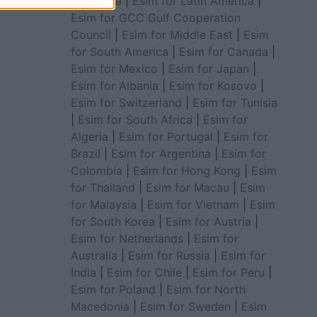
for Africa
|
Esim for Latin America
|
Esim for GCC Gulf Cooperation
Council
|
Esim for Middle East
|
Esim
for South America
|
Esim for Canada
|
Esim for Mexico
|
Esim for Japan
|
Esim for Albania
|
Esim for Kosovo
|
Esim for Switzerland
|
Esim for Tunisia
|
Esim for South Africa
|
Esim for
Algeria
|
Esim for Portugal
|
Esim for
Brazil
|
Esim for Argentina
|
Esim for
Colombia
|
Esim for Hong Kong
|
Esim
for Thailand
|
Esim for Macau
|
Esim
for Malaysia
|
Esim for Vietnam
|
Esim
for South Korea
|
Esim for Austria
|
Esim for Netherlands
|
Esim for
Australia
|
Esim for Russia
|
Esim for
India
|
Esim for Chile
|
Esim for Peru
|
Esim for Poland
|
Esim for North
Macedonia
|
Esim for Sweden
|
Esim