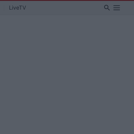
search
LiveTV