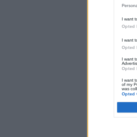
Persona
I want t
Opted 
I want t
Opted 
I want 
Advertis
Opted 
I want t
of my P
was col
Opted 