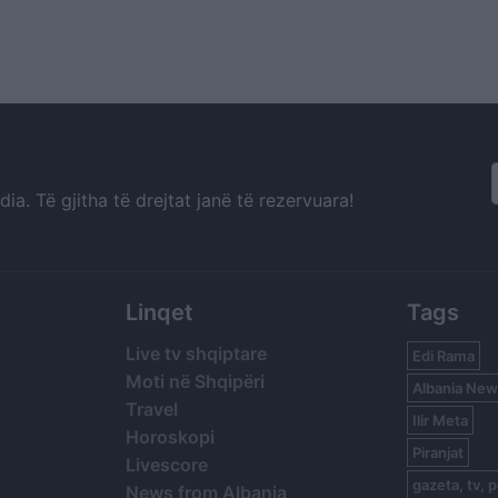
a. Të gjitha të drejtat janë të rezervuara!
Linqet
Tags
Live tv shqiptare
Edi Rama
Moti në Shqipëri
Albania New
Travel
Ilir Meta
Horoskopi
Piranjat
Livescore
gazeta, tv, p
News from Albania