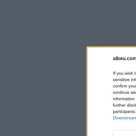
albeu.com
If you wish 
sensitive in
confirm you
continue se
information 
further disc
participants
Downstream 