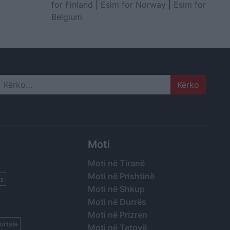
for Finland
|
Esim for Norway
|
Esim for
Belgium
Search
Moti
Moti në Tiranë
Moti në Prishtinë
s
Moti në Shkup
Moti në Durrës
Moti në Prizren
ortale
Moti në Tetovë