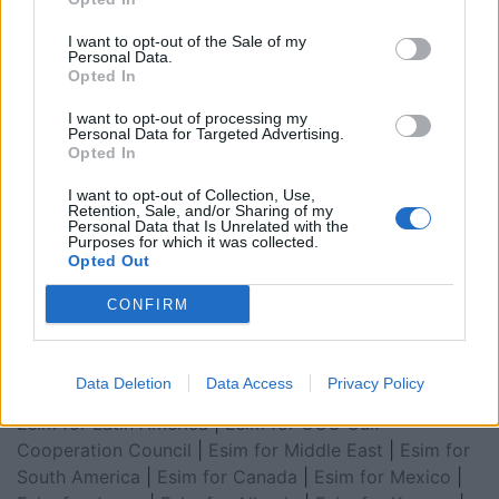
I want to opt-out of the Sale of my
Personal Data.
Opted In
I want to opt-out of processing my
Personal Data for Targeted Advertising.
Opted In
I want to opt-out of Collection, Use,
Retention, Sale, and/or Sharing of my
Personal Data that Is Unrelated with the
Esim for Global
|
Esim for Europe
|
Esim for Caribbean
Purposes for which it was collected.
Opted Out
|
Esim for USA
|
Esim for Italy
|
Esim for Spain
|
Esim
for Turkey
|
Esim for Germany
|
Esim for Greece
|
Esim
CONFIRM
for Asia
|
Esim for World Cup 2026
|
Esim for Saudi
Arabia
|
Esim for Egypt
|
Esim for United Arab
Emirates
|
Esim for Balkans
|
Esim for Morocco
|
Esim
Data Deletion
Data Access
Privacy Policy
for China
|
Esim for United Kingdom
|
Esim for Africa
|
Esim for Latin America
|
Esim for GCC Gulf
Cooperation Council
|
Esim for Middle East
|
Esim for
South America
|
Esim for Canada
|
Esim for Mexico
|