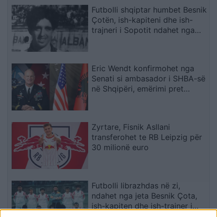
Futbolli shqiptar humbet Besnik
Çotën, ish-kapiteni dhe ish-
trajneri i Sopotit ndahet nga
jeta në moshën 56-vjeçare
Eric Wendt konfirmohet nga
Senati si ambasador i SHBA-së
në Shqipëri, emërimi pret
firmën e Trump
Zyrtare, Fisnik Asllani
transferohet te RB Leipzig për
30 milionë euro
Futbolli librazhdas në zi,
ndahet nga jeta Besnik Çota,
ish-kapiten dhe ish-trajner i
Sopotit