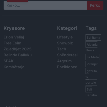
Search
Kryesore
Kategori
Tags
Erion Veliaj
Lifestyle
Edi Rama
Free Esim
Showbiz
Albania
Zgjedhjet 2025
Tech
News
Belinda Balluku
Shëndetësi
Ilir Meta
SPAK
Argetim
Piranjat
Kombëtarja
Enciklopedi
gazeta,
tv,
portale
Sali
Berisha