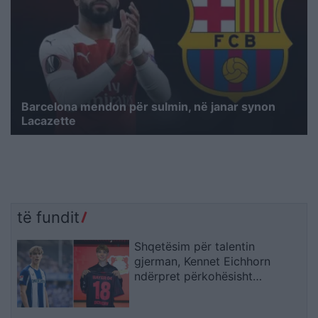
Barcelona mendon për sulmin, në janar synon
Lacazette
të fundit
Shqetësim për talentin
gjerman, Kennet Eichhorn
ndërpret përkohësisht
karrierën për arsye
shëndetësore