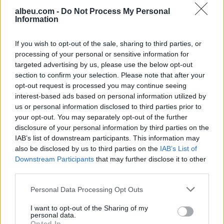
albeu.com -
Do Not Process My Personal
Information
Aksident fatal në Durrës,
makina përplas për vdekje
If you wish to opt-out of the sale, sharing to third parties, or
këmbësorin; drejtuesi
processing of your personal or sensitive information for
shoqërohet në polici
targeted advertising by us, please use the below opt-out
section to confirm your selection. Please note that after your
opt-out request is processed you may continue seeing
VIDEO/ Ndërhyrja “horror” e
interest-based ads based on personal information utilized by
Enea Mihajt në MLS, mbrojtësi
us or personal information disclosed to third parties prior to
ndëshkohet me të kuq dhe
your opt-out. You may separately opt-out of the further
gjobë
disclosure of your personal information by third parties on the
IAB’s list of downstream participants. This information may
also be disclosed by us to third parties on the
IAB’s List of
Downstream Participants
that may further disclose it to other
third parties.
Personal Data Processing Opt Outs
I want to opt-out of the Sharing of my
personal data.
Opted In