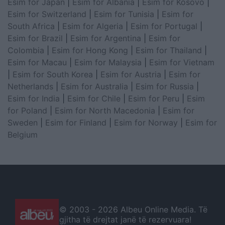
Esim for Japan
|
Esim for Albania
|
Esim for Kosovo
|
Esim for Switzerland
|
Esim for Tunisia
|
Esim for
South Africa
|
Esim for Algeria
|
Esim for Portugal
|
Esim for Brazil
|
Esim for Argentina
|
Esim for
Colombia
|
Esim for Hong Kong
|
Esim for Thailand
|
Esim for Macau
|
Esim for Malaysia
|
Esim for Vietnam
|
Esim for South Korea
|
Esim for Austria
|
Esim for
Netherlands
|
Esim for Australia
|
Esim for Russia
|
Esim for India
|
Esim for Chile
|
Esim for Peru
|
Esim
for Poland
|
Esim for North Macedonia
|
Esim for
Sweden
|
Esim for Finland
|
Esim for Norway
|
Esim for
Belgium
© 2003 -
2026 Albeu Online Media. Të
gjitha të drejtat janë të rezervuara!