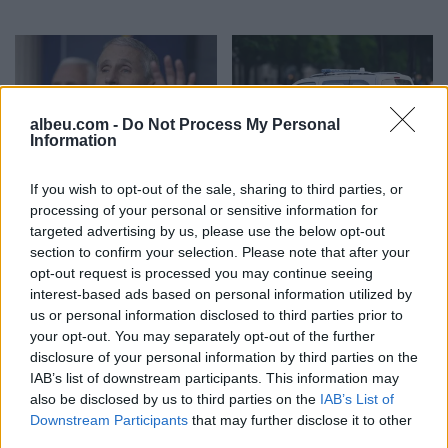
albeu.com -
Do Not Process My Personal
Information
Senati amerikan e shpall
Mashtruesit u hoqën si
If you wish to opt-out of the sale, sharing to third parties, or
Anthony Faucin fajtor për
punonjës sigurie, çiftit të
processing of your personal or sensitive information for
shpërfillje të Kongresit
pensionistëve në Francë i
targeted advertising by us, please use the below opt-out
pasi nuk iu përgjigj
grabiten ar dhe bizhuteri
section to confirm your selection. Please note that after your
pyetjeve mbi pandeminë e
me vlerë 1.1 milion euro
opt-out request is processed you may continue seeing
Covid-19
interest-based ads based on personal information utilized by
us or personal information disclosed to third parties prior to
your opt-out. You may separately opt-out of the further
disclosure of your personal information by third parties on the
IAB’s list of downstream participants. This information may
also be disclosed by us to third parties on the
IAB’s List of
Vala e të nxehtit ekstrem,
Itali, alarm i kuq në 27
Downstream Participants
that may further disclose it to other
Hungaria fik ndriçimin
qytete për shkak të vapës
third parties.
dekorativ të
ekstreme; zgjatet orari i