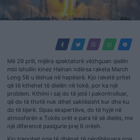
Më 29 prill, mijëra spektatorë vëzhguan qiellin
mbi ishullin kinez Hainan ndërsa raketa March
Long 5B u lëshua në hapësirë. Kjo raketë pritet
që të kthehet të dielën në tokë, por ka një
problem. Kthimi i saj do të jetë i pakontrolluar,
që do të thotë nuk dihet saktësisht kur dhe ku
do të bjerë. Sipas ekspertëve, do të hyjë në
atmosferën e Tokës orët e para të së dielës, me
një diferencë pasigurie prej 6 orësh.
Kjo tregohet nga të dhënat të përditësuara nga