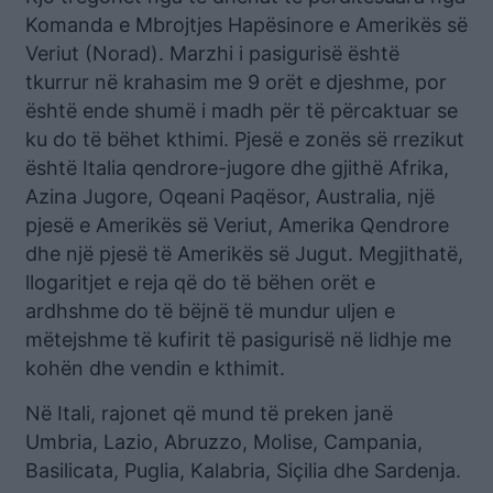
Komanda e Mbrojtjes Hapësinore e Amerikës së
Veriut (Norad). Marzhi i pasigurisë është
tkurrur në krahasim me 9 orët e djeshme, por
është ende shumë i madh për të përcaktuar se
ku do të bëhet kthimi. Pjesë e zonës së rrezikut
është Italia qendrore-jugore dhe gjithë Afrika,
Azina Jugore, Oqeani Paqësor, Australia, një
pjesë e Amerikës së Veriut, Amerika Qendrore
dhe një pjesë të Amerikës së Jugut. Megjithatë,
llogaritjet e reja që do të bëhen orët e
ardhshme do të bëjnë të mundur uljen e
mëtejshme të kufirit të pasigurisë në lidhje me
kohën dhe vendin e kthimit.
Në Itali, rajonet që mund të preken janë
Umbria, Lazio, Abruzzo, Molise, Campania,
Basilicata, Puglia, Kalabria, Siçilia dhe Sardenja.