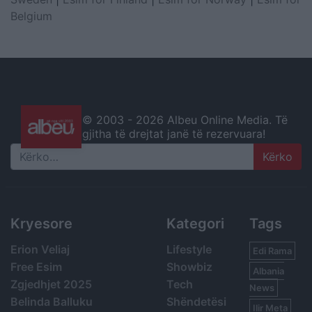
Belgium
© 2003 -
2026 Albeu Online Media. Të
gjitha të drejtat janë të rezervuara!
Search
Kryesore
Kategori
Tags
Erion Veliaj
Lifestyle
Edi Rama
Free Esim
Showbiz
Albania
Zgjedhjet 2025
Tech
News
Belinda Balluku
Shëndetësi
Ilir Meta