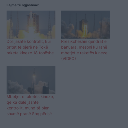
Lajme të ngjashme:
Doli jashtë kontrollit, kur
Rrezikoheshin qendrat e
pritet të bjerë në Tokë
banuara, mësoni ku ranë
raketa kineze 18 tonëshe
mbetjet e raketës kineze
(VIDEO)
Mbetjet e raketës kineze,
që ka dalë jashtë
kontrollit, mund të bien
shumë pranë Shqipërisë