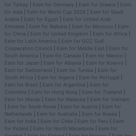
for Turkey
|
Esim for Germany
|
Esim for Greece
|
Esim
for Asia
|
Esim for World Cup 2026
|
Esim for Saudi
Arabia
|
Esim for Egypt
|
Esim for United Arab
Emirates
|
Esim for Balkans
|
Esim for Morocco
|
Esim
for China
|
Esim for United Kingdom
|
Esim for Africa
|
Esim for Latin America
|
Esim for GCC Gulf
Cooperation Council
|
Esim for Middle East
|
Esim for
South America
|
Esim for Canada
|
Esim for Mexico
|
Esim for Japan
|
Esim for Albania
|
Esim for Kosovo
|
Esim for Switzerland
|
Esim for Tunisia
|
Esim for
South Africa
|
Esim for Algeria
|
Esim for Portugal
|
Esim for Brazil
|
Esim for Argentina
|
Esim for
Colombia
|
Esim for Hong Kong
|
Esim for Thailand
|
Esim for Macau
|
Esim for Malaysia
|
Esim for Vietnam
|
Esim for South Korea
|
Esim for Austria
|
Esim for
Netherlands
|
Esim for Australia
|
Esim for Russia
|
Esim for India
|
Esim for Chile
|
Esim for Peru
|
Esim
for Poland
|
Esim for North Macedonia
|
Esim for
Sweden
|
Esim for Finland
|
Esim for Norway
|
Esim for