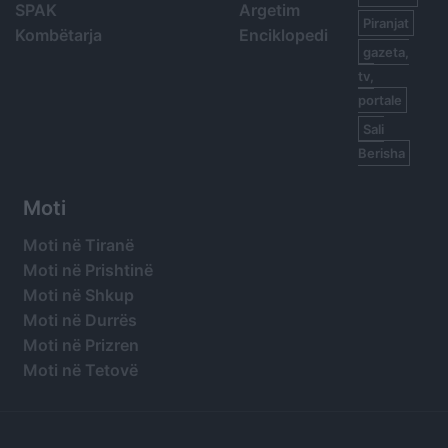
SPAK
Argetim
Piranjat
Kombëtarja
Enciklopedi
gazeta,
tv,
portale
Sali
Berisha
Moti
Moti në Tiranë
Moti në Prishtinë
Moti në Shkup
Moti në Durrës
Moti në Prizren
Moti në Tetovë