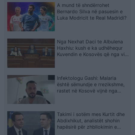
A mund të shndërrohet
Bernardo Silva në pasuesin e
Luka Modricit te Real Madridi?
Nga Nexhat Daci te Albulena
Haxhiu: kush e ka udhëhequr
Kuvendin e Kosovës që nga viti
2001?
Infektologu Gashi: Malaria
është sëmundje e rrezikshme,
rastet në Kosovë vijnë nga
zonat endemike
Takimi i sotëm mes Kurtit dhe
Abdixhikut, analistët shohin
hapësirë për zhbllokimin e
institucioneve