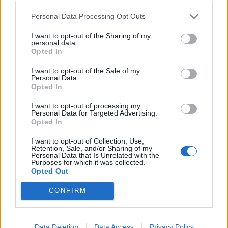
monumenteve kryesore
vizitave në monumente
Personal Data Processing Opt Outs
në Budapest për të
kursyer energji
I want to opt-out of the Sharing of my
personal data.
Opted In
I want to opt-out of the Sale of my
Personal Data.
Opted In
Londra shpall masa të reja
Alarm në Greqi, Kosturi
ndaj Moskës: sanksione
futet në karantinë pas
I want to opt-out of processing my
Personal Data for Targeted Advertising.
për 6 banka dhe cisternat
rasteve të lisë së deleve
Opted In
e naftës ruse
dhe dhive, bllokohet
lëvizja e bagëtive
I want to opt-out of Collection, Use,
Retention, Sale, and/or Sharing of my
Personal Data that Is Unrelated with the
Purposes for which it was collected.
Opted Out
CONFIRM
Republikanët kërkojnë
Tragjedi në Britani/ Gruaja
ndjekje penale për
shtatzënë humb jetën
Data Deletion
Data Access
Privacy Policy