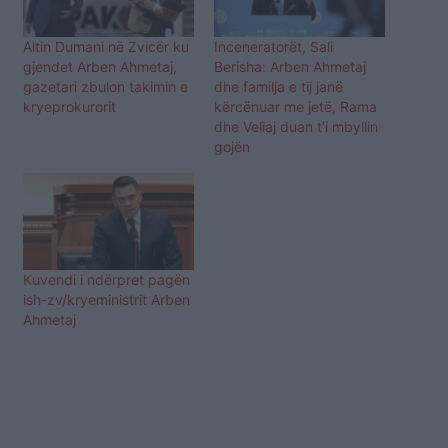
Altin Dumani në Zvicër ku
Inceneratorët, Sali
gjendet Arben Ahmetaj,
Berisha: Arben Ahmetaj
gazetari zbulon takimin e
dhe familja e tij janë
kryeprokurorit
kërcënuar me jetë, Rama
dhe Veliaj duan t’i mbyllin
gojën
Kuvendi i ndërpret pagën
ish-zv/kryeministrit Arben
Ahmetaj