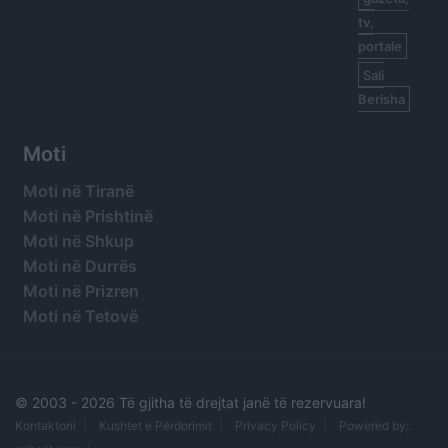
tv,
portale
Sali
Berisha
Moti
Moti në Tiranë
Moti në Prishtinë
Moti në Shkup
Moti në Durrës
Moti në Prizren
Moti në Tetovë
© 2003 -
2026 Të gjitha të drejtat janë të rezervuara!
Kontaktoni
Kushtet e Përdorimit
Privacy Policy
Powered by: