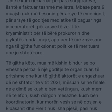
“Unë e kam deklaruar përpara shqiptarëve,
është e faktuar tashmë me letra. Mbase para 9
muajsh nuk më besonin për arsye të emocionit,
për arsye të goditjes mediatike të paguar nga
inceneratorët, për arsye të zellit të
kryeministrit për të bërë prokurorin dhe
gjykatësin ndaj meje, apo për të më zhveshur
nga të gjitha funksionet politike të merituara
dhe jo shtetërore.
Të gjitha këto, mua më kishin bindur se po
vihesha përballë një goditje të organizuar, të
pritshme dhe kur të gjithë aktorët e angazhuar
që në shtator të vitit 2021, mësuan se në finale
ne e dimë se kush e bën vettingun, kush merr
në telefon, kush dërgon mesazhe, kush bën
koordinatorin, kur morën vesh se në dosjen e
Elbasanit dhe Fierit nuk isha pjesë, pasi nuk