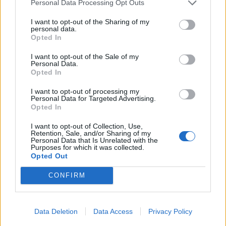
Personal Data Processing Opt Outs
ndërhyjë
I want to opt-out of the Sharing of my
personal data.
Opted In
I want to opt-out of the Sale of my
Personal Data.
Infermierja shqiptare në
Video/ Dy të vrarë dhe 13
Opted In
Itali shpërthen në lot në
të plagosur nga
protestë: Pacientët
shpërthimi i një minibusi
I want to opt-out of processing my
Personal Data for Targeted Advertising.
detyrohen të kërkojnë
pranë Damaskut
Opted In
kurim jashtë vendit
I want to opt-out of Collection, Use,
Retention, Sale, and/or Sharing of my
Personal Data that Is Unrelated with the
Purposes for which it was collected.
Opted Out
CONFIRM
Konflikt për shërbimin në
Osman Stafa thirrje
një hotel në Dhërmi, ish-
qytetarëve nga protesta:
zyrtari i Policisë dyshohet
Mbi partitë të vendosim
Data Deletion
Data Access
Privacy Policy
se kërcënoi kamerierin
Shqipërinë, ka ardhur