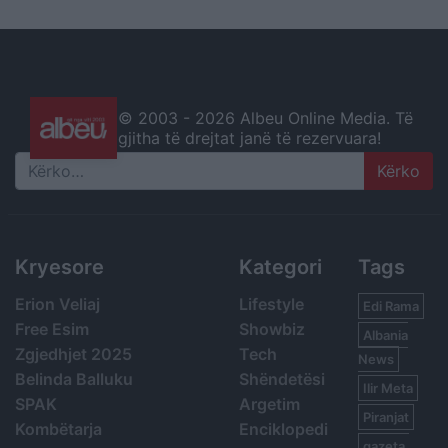
© 2003 -
2026 Albeu Online Media. Të
gjitha të drejtat janë të rezervuara!
Search
Kryesore
Kategori
Tags
Erion Veliaj
Lifestyle
Edi Rama
Free Esim
Showbiz
Albania
Zgjedhjet 2025
Tech
News
Belinda Balluku
Shëndetësi
Ilir Meta
SPAK
Argetim
Piranjat
Kombëtarja
Enciklopedi
gazeta,