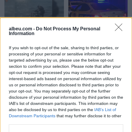
albeu.com -
Do Not Process My Personal
Information
Hyri me Jet Ski në
Tragjedi në Rrugën e
hapësirën e pushuesve në
Kombit, aksidentohet de
If you wish to opt-out of the sale, sharing to third parties, or
Zvërnec, gjobitet me 300
vdes 38-vjeçari nga
processing of your personal or sensitive information for
mijë lekë drejtuesi
Kosova
targeted advertising by us, please use the below opt-out
section to confirm your selection. Please note that after your
opt-out request is processed you may continue seeing
interest-based ads based on personal information utilized by
us or personal information disclosed to third parties prior to
your opt-out. You may separately opt-out of the further
disclosure of your personal information by third parties on the
“Po ngrihet një ministri
Video/ Shpërthimi në një
IAB’s list of downstream participants. This information may
paralele e Shëndetësisë”/
minibus në periferi të
also be disclosed by us to third parties on the
IAB’s List of
Këlliçi: Projektligji i
Damaskut lë 2 të vdekur
Downstream Participants
that may further disclose it to other
shtatorit i hap rrugë
third parties.
dhe 13 të plagosur
monopolit, SPAK të