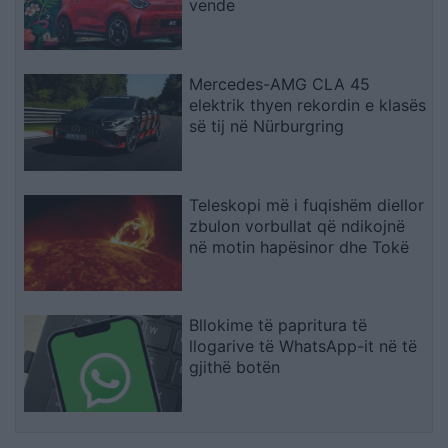
vende
Mercedes-AMG CLA 45
elektrik thyen rekordin e klasës
së tij në Nürburgring
Teleskopi më i fuqishëm diellor
zbulon vorbullat që ndikojnë
në motin hapësinor dhe Tokë
Bllokime të papritura të
llogarive të WhatsApp-it në të
gjithë botën