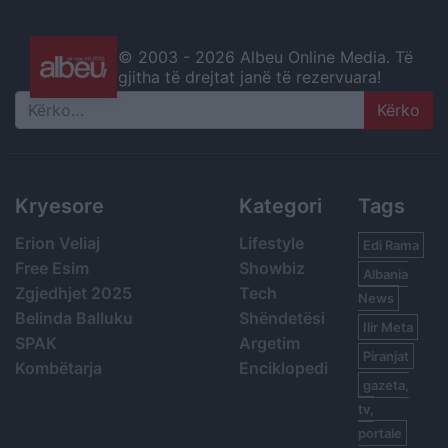
© 2003 -
2026 Albeu Online Media. Të
gjitha të drejtat janë të rezervuara!
Search
Kryesore
Kategori
Tags
Erion Veliaj
Lifestyle
Edi Rama
Free Esim
Showbiz
Albania
Zgjedhjet 2025
Tech
News
Belinda Balluku
Shëndetësi
Ilir Meta
SPAK
Argetim
Piranjat
Kombëtarja
Enciklopedi
gazeta,
tv,
portale