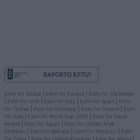
Esim for Global
|
Esim for Europe
|
Esim for Caribbean
|
Esim for USA
|
Esim for Italy
|
Esim for Spain
|
Esim
for Turkey
|
Esim for Germany
|
Esim for Greece
|
Esim
for Asia
|
Esim for World Cup 2026
|
Esim for Saudi
Arabia
|
Esim for Egypt
|
Esim for United Arab
Emirates
|
Esim for Balkans
|
Esim for Morocco
|
Esim
for China
|
Esim for United Kingdom
|
Esim for Africa
|