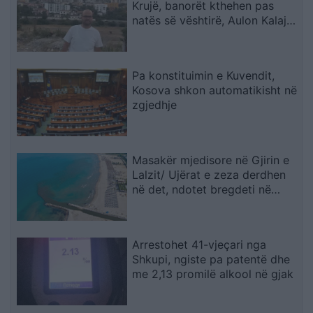
Krujë, banorët kthehen pas
natës së vështirë, Aulon Kalaja:
Banesat u shpëtuan
Pa konstituimin e Kuvendit,
Kosova shkon automatikisht në
zgjedhje
Masakër mjedisore në Gjirin e
Lalzit/ Ujërat e zeza derdhen
në det, ndotet bregdeti në
kulmin e sezonit
Arrestohet 41-vjeçari nga
Shkupi, ngiste pa patentë dhe
me 2,13 promilë alkool në gjak