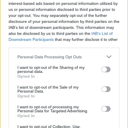
interest-based ads based on personal information utilized by
us or personal information disclosed to third parties prior to
your opt-out. You may separately opt-out of the further
Zjarret shkaktojnë frikë në
Masakër mjedisore në
disclosure of your personal information by third parties on the
Krujë, banorët kthehen
Gjirin e Lalzit/ Ujërat e
IAB’s list of downstream participants. This information may
pas natës së vështirë,
zeza derdhen në det,
also be disclosed by us to third parties on the
IAB’s List of
Aulon Kalaja: Banesat u
ndotet bregdeti në kulmin
Downstream Participants
that may further disclose it to other
shpëtuan
e sezonit
third parties.
Personal Data Processing Opt Outs
I want to opt-out of the Sharing of my
personal data.
Opted In
Dy mijë vjet mësime dhe
Zjarr masiv në British
I want to opt-out of the Sale of my
ende nuk kemi mësuar!
Columbia, mbi 20 mijë
Personal Data.
banorë urdhërohen të
Opted In
largohen
I want to opt-out of processing my
Personal Data for Targeted Advertising.
Opted In
I want to opt-out of Collection, Use,