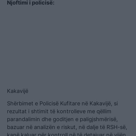
Njoftimi i policisë:
Kakavijë
Shërbimet e Policisë Kufitare në Kakavijë, si
rezultat i shtimit të kontrolleve me qëllim
parandalimin dhe goditjen e paligjshmërisë,
bazuar në analizën e riskut, në dalje të RSH-së,
kanë kaluar për kontroll në të detajuar në vijën