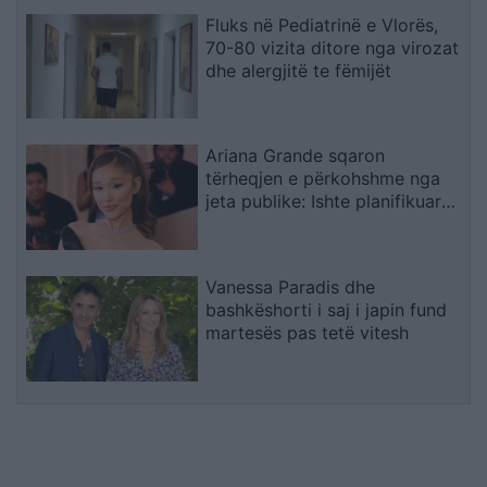
Fluks në Pediatrinë e Vlorës,
70-80 vizita ditore nga virozat
dhe alergjitë te fëmijët
Ariana Grande sqaron
tërheqjen e përkohshme nga
jeta publike: Ishte planifikuar
prej kohësh, jo një vendim
impulsiv
Vanessa Paradis dhe
bashkëshorti i saj i japin fund
martesës pas tetë vitesh