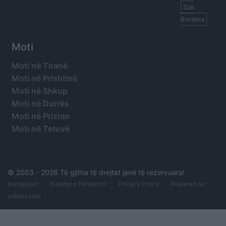
Sali
Berisha
Moti
Moti në Tiranë
Moti në Prishtinë
Moti në Shkup
Moti në Durrës
Moti në Prizren
Moti në Tetovë
© 2003 -
2026 Të gjitha të drejtat janë të rezervuara!
Kontaktoni
Kushtet e Përdorimit
Privacy Policy
Powered by:
orihost.com