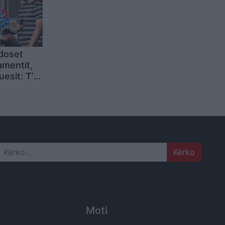
doset
amentit,
uesit: T’u
se nuk na
Në
 te
Search
Moti