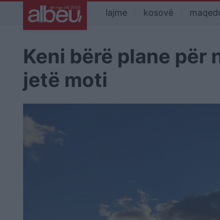
lajme
kosovë
maqed
Keni bërë plane për n
jetë moti