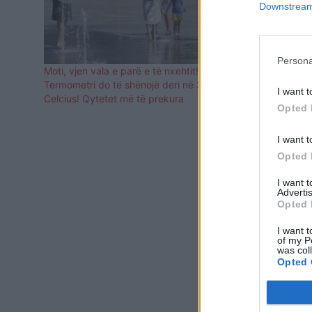
Downstream 
Persona
Moti, vjen vala e parë e të nxehtit!
“Rikthehet” 
Termometri do të shënojë deri në 37 gradë
-3 gradë cel
I want t
Celcius! Qytetet më të prekura
Opted 
I want t
Opted 
I want 
Advertis
Opted 
I want t
of my P
was col
Opted 