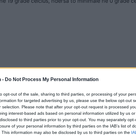
në 19 gradë celcius, ndërsa to minimale në 0 gradë ce
 -
Do Not Process My Personal Information
rëndim me shpejtësi mesatare 6 m/s.
to opt-out of the sale, sharing to third parties, or processing of your per
formation for targeted advertising by us, please use the below opt-out s
r selection. Please note that after your opt-out request is processed y
eing interest-based ads based on personal information utilized by us or
disclosed to third parties prior to your opt-out. You may separately opt-
losure of your personal information by third parties on the IAB’s list of
. This information may also be disclosed by us to third parties on the
IA