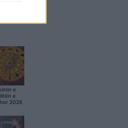
Belgium
kimin e
ditën e
hor 2026