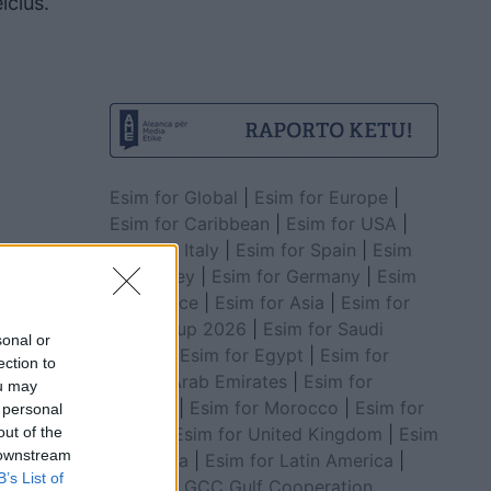
lcius.
Esim for Global
|
Esim for Europe
|
Esim for Caribbean
|
Esim for USA
|
Esim for Italy
|
Esim for Spain
|
Esim
for Turkey
|
Esim for Germany
|
Esim
for Greece
|
Esim for Asia
|
Esim for
World Cup 2026
|
Esim for Saudi
sonal or
Arabia
|
Esim for Egypt
|
Esim for
ection to
United Arab Emirates
|
Esim for
ou may
Balkans
|
Esim for Morocco
|
Esim for
 personal
China
|
Esim for United Kingdom
|
Esim
out of the
 downstream
for Africa
|
Esim for Latin America
|
B’s List of
Esim for GCC Gulf Cooperation