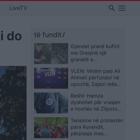
search
LiveTV
i do
të fundit
Gjendet pranë kufirit
me Greqinë një
granatë e
pashpërthyer me
VLEN: Vetëm pasi Ali
rrezik të lartë
Ahmeti përfundoi në
opozitë, Zajazi mësoi
arsyen pse mbeti pa
Beshir Hamza
kanalizim
dyshohet për vrasjen
e hoxhës në Zlipotok
të Dragashit
Tensione në protestën
para Kuvendit,
përplasje mes
qytetarëve pas