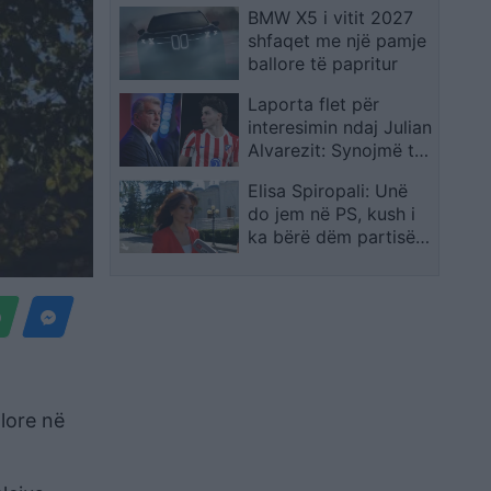
BMW X5 i vitit 2027
thirrjeve për
shfaqet me një pamje
“komunistët”
ballore të papritur
Laporta flet për
interesimin ndaj Julian
Alvarezit: Synojmë të
realizojmë ëndrrat e
Elisa Spiropali: Unë
atyre që duan
do jem në PS, kush i
Barcelonën
ka bërë dëm partisë
të shkojë aty ku ka
vendin
alore në