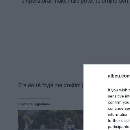
Temperaturat maksimale pritet të arrijnë deri 
albeu.com
Era do të fryjë me drejtim juglindje – veripe
If you wish 
sensitive in
confirm you
Lajme të ngjashme:
continue se
information 
further disc
participants