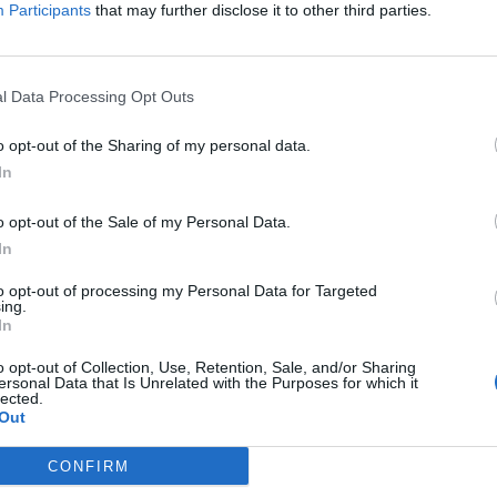
Participants
that may further disclose it to other third parties.
l Data Processing Opt Outs
dimri, temperaturat zbresin në
Keni bërë plane për nesër? Si filli
cius ditën e martë
si do jetë moti
o opt-out of the Sharing of my personal data.
In
o opt-out of the Sale of my Personal Data.
In
to opt-out of processing my Personal Data for Targeted
ing.
In
o opt-out of Collection, Use, Retention, Sale, and/or Sharing
ersonal Data that Is Unrelated with the Purposes for which it
lected.
Out
CONFIRM