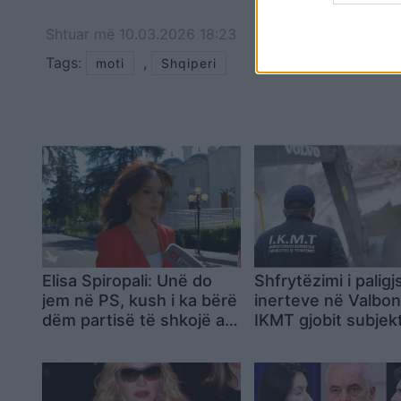
Shtuar
më
10.03.2026 18:23
Tags:
,
moti
Shqiperi
Elisa Spiropali: Unë do
Shfrytëzimi i palig
jem në PS, kush i ka bërë
inerteve në Valbon
dëm partisë të shkojë aty
IKMT gjobit subjek
ku ka vendin
2 milionë lekë