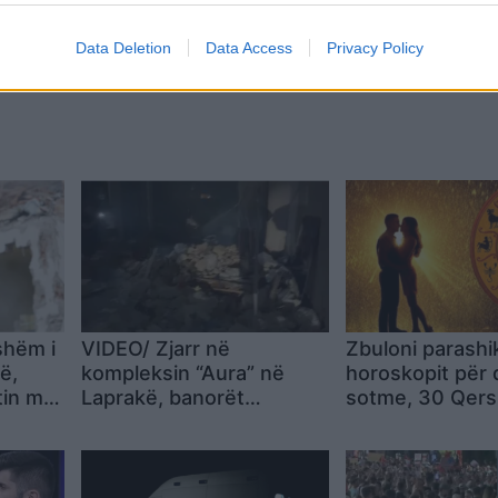
Data Deletion
Data Access
Privacy Policy
jshëm i
VIDEO/ Zjarr në
Zbuloni parashi
ë,
kompleksin “Aura” në
horoskopit për 
tin me
Laprakë, banorët
sotme, 30 Qers
denoncojnë: Zjarrfikësja
erdhi një orë me vonesë,
flakët i fikëm vetë