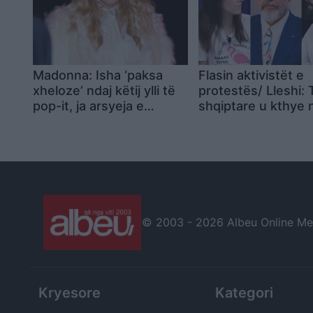
Madonna: Isha ‘paksa
Flasin aktivistët e
xheloze’ ndaj këtij ylli të
protestës/ Lleshi:
pop-it, ja arsyeja e
shqiptare u kthye 
papritur
eksperiment! Kurti
na trajton si njerë
bisht
© 2003 -
2026 Albeu Online Medi
Kryesore
Kategori