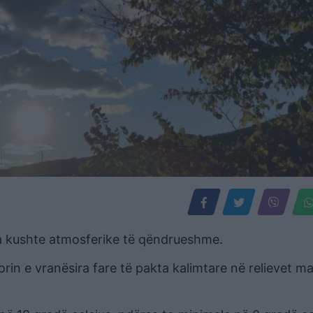
a kushte atmosferike të qëndrueshme.
itorin e vranësira fare të pakta kalimtare në relievet m