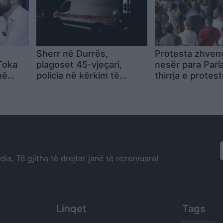
Sherr në Durrës,
Protesta zhven
 Toka
plagoset 45-vjeçari,
nesër para Parl
në
policia në kërkim të
thirrja e protest
: Rama
autorëve
bëjmë të qartë 
z me
përfaqësojnë! 
mbrëmje rikthim
Kryeministria
a. Të gjitha të drejtat janë të rezervuara!
Linqet
Tags