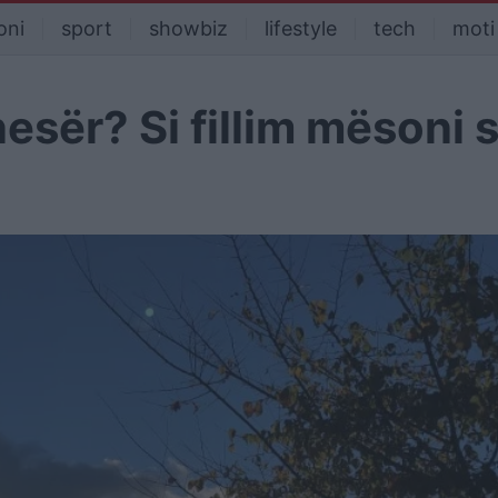
oni
sport
showbiz
lifestyle
tech
moti
esër? Si fillim mësoni s