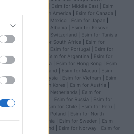
Council
|
Esim for Middle East
|
Esim
for South America
|
Esim for Canada
|
Esim for Mexico
|
Esim for Japan
|
Esim for Albania
|
Esim for Kosovo
|
m mësoni
Esim for Switzerland
|
Esim for Tunisia
|
Esim for South Africa
|
Esim for
Algeria
|
Esim for Portugal
|
Esim for
Brazil
|
Esim for Argentina
|
Esim for
Colombia
|
Esim for Hong Kong
|
Esim
for Thailand
|
Esim for Macau
|
Esim
for Malaysia
|
Esim for Vietnam
|
Esim
for South Korea
|
Esim for Austria
|
Esim for Netherlands
|
Esim for
Australia
|
Esim for Russia
|
Esim for
India
|
Esim for Chile
|
Esim for Peru
|
Esim for Poland
|
Esim for North
Macedonia
|
Esim for Sweden
|
Esim
for Finland
|
Esim for Norway
|
Esim for