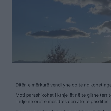
Ditën e mërkurë vendi ynë do të ndikohet ng
Moti parashikohet i kthjellët në të gjithë terr
lindje në orët e mesidtës deri ato të pasdites.