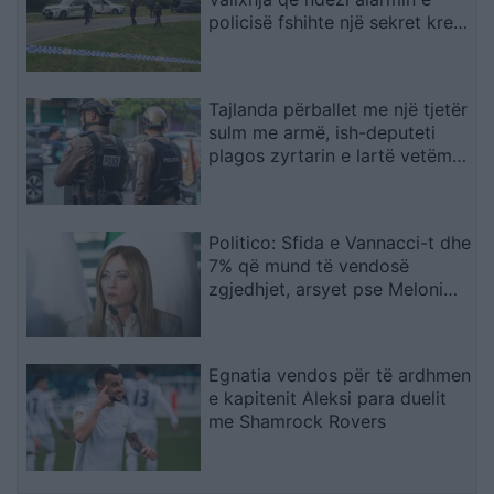
policisë fshihte një sekret krejt
tjetër
Tajlanda përballet me një tjetër
sulm me armë, ish-deputeti
plagos zyrtarin e lartë vetëm
tre ditë pas masakrës me 7
viktima
Politico: Sfida e Vannacci-t dhe
7% që mund të vendosë
zgjedhjet, arsyet pse Meloni
ashpërson qëndrimin për
emigracionin
Egnatia vendos për të ardhmen
e kapitenit Aleksi para duelit
me Shamrock Rovers