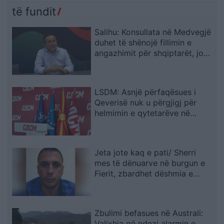
Shqipërinë larg politikës
të fundit
së vjetër
Salihu: Konsullata në Medvegjë
duhet të shënojë fillimin e
angazhimit për shqiptarët, jo
fundin e tij
LSDM: Asnjë përfaqësues i
Qeverisë nuk u përgjigj për
helmimin e qytetarëve në
Gostivar
Jeta jote kaq e pati/ Sherri
mes të dënuarve në burgun e
Fierit, zbardhet dëshmia e
Denis Bajrit: Urdhrin për të më
sulmuar e dha Ibrahim Lici…
Zbulimi befasues në Australi:
Valixhja që ndezi alarmin e