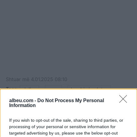
Shtuar
më
4.01.2025 08:10
Tags:
,
,
dollar
euro
kembimi valutor
albeu.com -
Do Not Process My Personal
Information
If you wish to opt-out of the sale, sharing to third parties, or
processing of your personal or sensitive information for
targeted advertising by us, please use the below opt-out