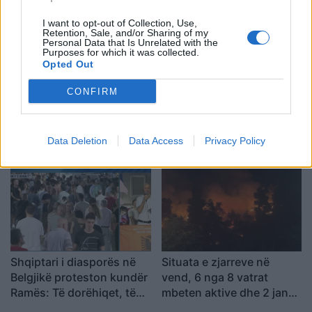
diplomatik, Ukraina duhet
ta njohë
I want to opt-out of Collection, Use,
Retention, Sale, and/or Sharing of my
Personal Data that Is Unrelated with the
Purposes for which it was collected.
Opted Out
CONFIRM
Përfundon protesta e 71-
Remzie Osmani
të qytetare, mesazhi i
emocionon me dedikimin
qartë për qeverinë: “Nesër
për mbesën Ema: Jeta ime
Data Deletion
Data Access
Privacy Policy
më shumë”, kërkohet
largimi i Ramës
Shqiptari i diasporës në
Situata e zjarreve në
Belgjikë proteston kundër
vend, 6 nga 8 vatrat
Ramës: Të dorëhiqet, të
mbeten aktive dhe 2 janë
rinjtë të drejtojnë
nën kontroll