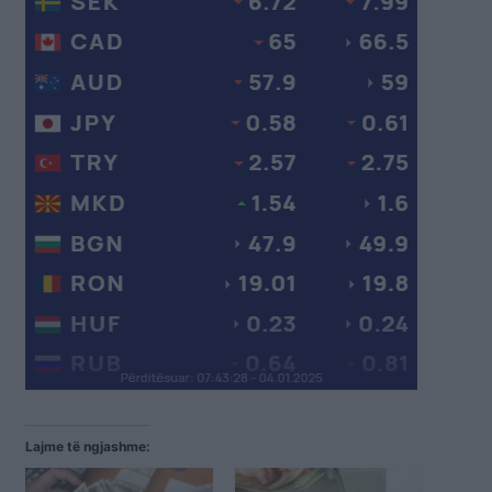
Lajme të ngjashme: