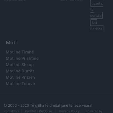
gazeta,
tv,
portale
Sali
Berisha
Moti
Moti në Tiranë
Moti në Prishtinë
Moti në Shkup
Moti në Durrës
Moti në Prizren
Moti në Tetovë
© 2003 -
2026 Të gjitha të drejtat janë të rezervuara!
Kontaktoni
Kushtet e Përdorimit
Privacy Policy
Powered by: