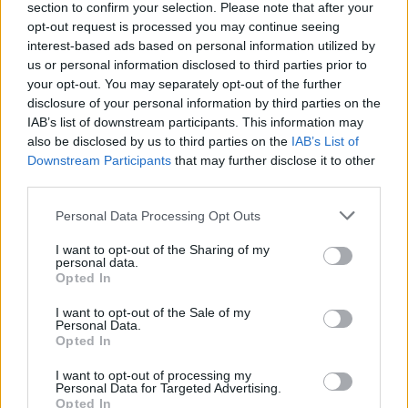
section to confirm your selection. Please note that after your
opt-out request is processed you may continue seeing
interest-based ads based on personal information utilized by
us or personal information disclosed to third parties prior to
your opt-out. You may separately opt-out of the further
disclosure of your personal information by third parties on the
Këmbimi valutor/ Me sa
Horoskopi 10 Gusht
IAB’s list of downstream participants. This information may
blihen e shiten dollari dhe
2026/ Cilat janë shenjat
also be disclosed by us to third parties on the
IAB’s List of
Downstream Participants
that may further disclose it to other
euro, çfarë ndodh me
që favorizohen nga fati
third parties.
monedhat e tjera
Personal Data Processing Opt Outs
I want to opt-out of the Sharing of my
personal data.
Opted In
I want to opt-out of the Sale of my
Personal Data.
Zelensky rikonfirmon në
Vihet nën kontroll zjarri në
Opted In
Serbi qëndrimin për
Cërrik, digjen 2 hektarë
Kosovën, deputeti
tokë dhe rreth 250 rrënjë
I want to opt-out of processing my
Personal Data for Targeted Advertising.
ukrainas: Gabim
ullinj
Opted In