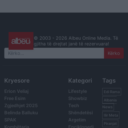
© 2003 -
2026 Albeu Online Media. Të
gjitha të drejtat janë të rezervuara!
Search
Kryesore
Kategori
Tags
Erion Veliaj
Lifestyle
Edi Rama
Free Esim
Showbiz
Albania
Zgjedhjet 2025
Tech
News
Belinda Balluku
Shëndetësi
Ilir Meta
SPAK
Argetim
Piranjat
Kombëtarja
Enciklopedi