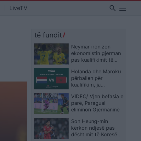
search
LiveTV
të fundit
Neymar ironizon
ekonomistin gjerman
pas kualifikimit të
Brazilit: Provoje sërish
Holanda dhe Maroku
në Botërorin e
përballen për
ardhshëm
kualifikim, ja
formacionet zyrtare
VIDEO/ Vjen befasia e
parë, Paraguai
eliminon Gjermaninë
Son Heung-min
kërkon ndjesë pas
dështimit të Koresë së
Jugut: E pamundur të