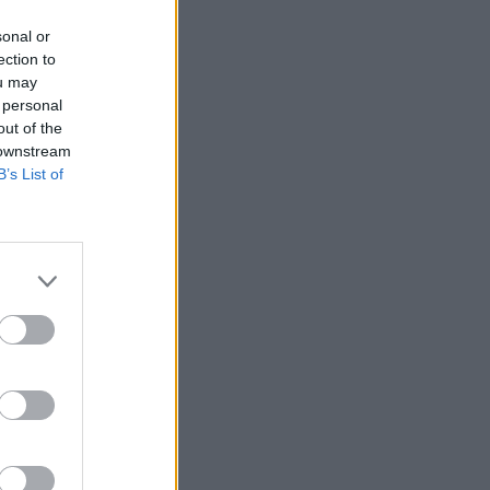
Belgium
sonal or
ection to
ou may
 personal
out of the
 downstream
B’s List of