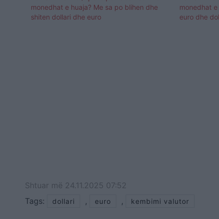
monedhat e huaja? Me sa po blihen dhe
monedhat e h
shiten dollari dhe euro
euro dhe dol
Shtuar
më
24.11.2025 07:52
Tags:
,
,
dollari
euro
kembimi valutor