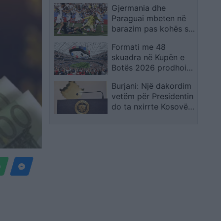
Gjermania dhe
shpreh dhimbjen që
Paraguai mbeten në
ndiejmë
barazim pas kohës së
rregullt, kualifikimi
Formati me 48
vendoset në
skuadra në Kupën e
vazhdime
Botës 2026 prodhoi
rrëfime të veçanta,
Burjani: Një dakordim
por favoritët mbetën
vetëm për Presidentin
thuajse të paprekur
do ta nxirrte Kosovën
nga ngërçi politik