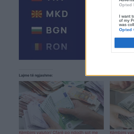
Opted 
I want t
of my P
was col
Opted 
Lajme të ngjashme:
Këmbimi valutor/ Çfarë po ndodh sot me
Këmbimi val