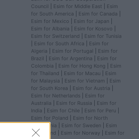
Council
|
Esim for Middle East
|
Esim
for South America
|
Esim for Canada
|
Esim for Mexico
|
Esim for Japan
|
Esim for Albania
|
Esim for Kosovo
|
Esim for Switzerland
|
Esim for Tunisia
|
Esim for South Africa
|
Esim for
Algeria
|
Esim for Portugal
|
Esim for
Brazil
|
Esim for Argentina
|
Esim for
Colombia
|
Esim for Hong Kong
|
Esim
for Thailand
|
Esim for Macau
|
Esim
for Malaysia
|
Esim for Vietnam
|
Esim
for South Korea
|
Esim for Austria
|
Esim for Netherlands
|
Esim for
Australia
|
Esim for Russia
|
Esim for
India
|
Esim for Chile
|
Esim for Peru
|
Esim for Poland
|
Esim for North
Macedonia
|
Esim for Sweden
|
Esim
for Finland
|
Esim for Norway
|
Esim for