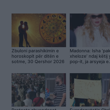
Zbuloni parashikimin e
Madonna: Isha ‘pa
horoskopit për ditën e
xheloze’ ndaj këtij y
sotme, 30 Qershor 2026
pop-it, ja arsyeja e
papritur