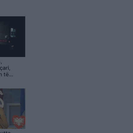
,
çari,
m të