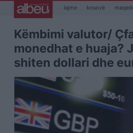
lajme
kosovë
maqed
Këmbimi valutor/ Çf
monedhat e huaja? J
shiten dollari dhe eu