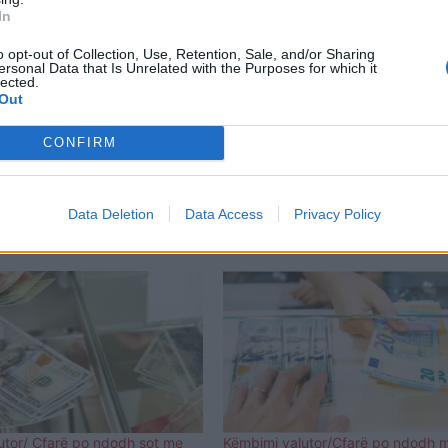
In
o opt-out of Collection, Use, Retention, Sale, and/or Sharing
ersonal Data that Is Unrelated with the Purposes for which it
lected.
Out
CONFIRM
Data Deletion
Data Access
Privacy Policy
utor/ Ҫfarë po ndodh sot me
Këmbimi valutor/Çfarë po ndodh 