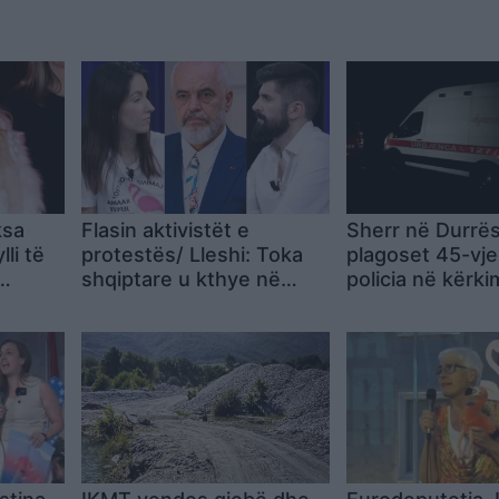
ksa
Flasin aktivistët e
Sherr në Durrës
lli të
protestës/ Lleshi: Toka
plagoset 45-vje
shqiptare u kthye në
policia në kërki
eksperiment! Kurti: Rama
autorëve
na trajton si njerëz me
bisht