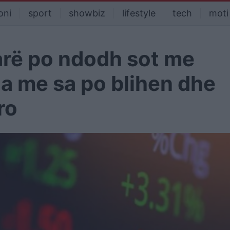
oni
sport
showbiz
lifestyle
tech
moti
arë po ndodh sot me
a me sa po blihen dhe
ro