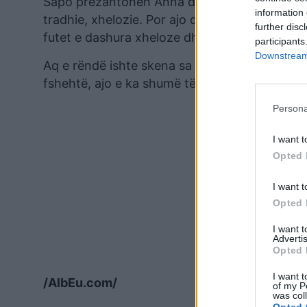
Sapo prezantohen Anna dhe Luizi veç bisedës
information 
tradhie, xhelozie. Por ajo që do ta bëjë që A
further disc
futet e dashura xheloze dhe maniake e Luizit.
participants
Downstream 
Aq e rëndë ishte skena sa edhe në momentin k
fshehtë, ajo e ka shumë të vështirë të mbled
Persona
I want t
Opted 
I want t
Opted 
I want 
Advertis
Opted 
I want t
/AlbEu.com/
of my P
was col
Opted 