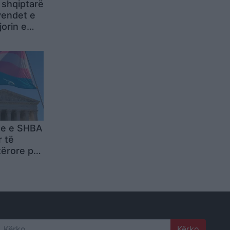
 shqiptarë
vendet e
orin e
me e SHBA
 të
tërore për
grave
 sportet e
ave