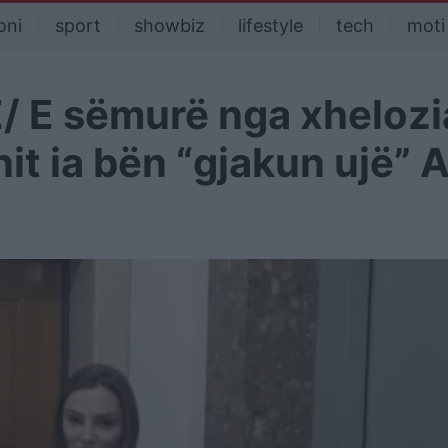
oni
sport
showbiz
lifestyle
tech
moti
E sëmurë nga xhelozia
it ia bën “gjakun ujë” 