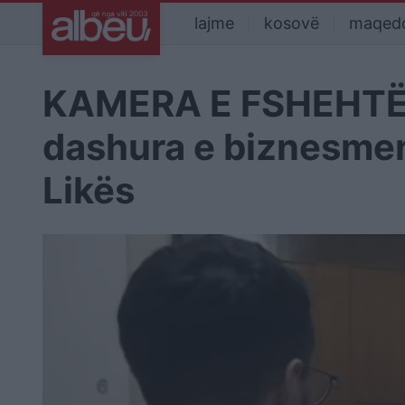
lajme
kosovë
maqed
KAMERA E FSHEHTË/ 
dashura e biznesmen
Likës