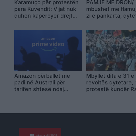
Karamuço për protestën
PAMJE ME DRON/ 
para Kuvendit: Vijat nuk
mbushet me flamuj
duhen kapërcyer drejt
zi e pankarta, qyte
destabilitetit të vendit
kërkojnë dorëheqj
kushte të Ramës
Amazon përballet me
Mbyllet dita e 31 e
padi në Australi për
revoltës qytetare, 
tarifën shtesë ndaj
protestë kundër 
abonentëve të Prime
dhe qeverisë; nes
Video pa reklama
tubimi i 32-të par