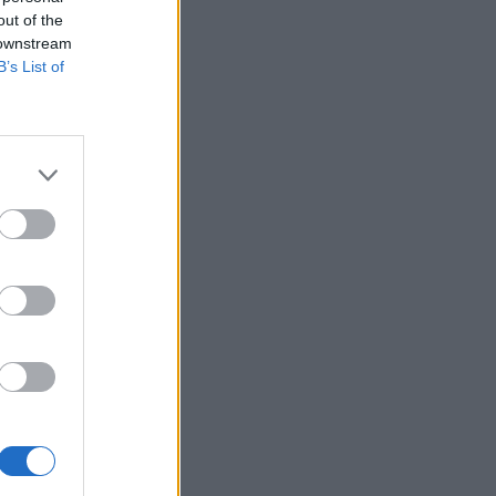
onale,
Belgium
out of the
kenë
 downstream
B’s List of
e