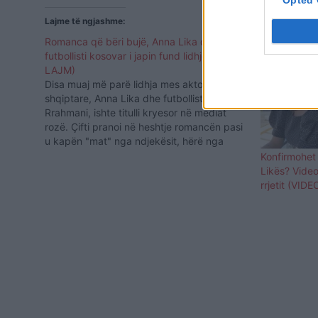
Lajme të ngjashme:
Romanca që bëri bujë, Anna Lika dhe
futbollisti kosovar i japin fund lidhjes (FOTO
LAJM)
Disa muaj më parë lidhja mes aktores
shqiptare, Anna Lika dhe futbollistin Amir
Rrahmani, ishte titulli kryesor në mediat
rozë. Çifti pranoi në heshtje romancën pasi
u kapën "mat" nga ndjekësit, hërë nga
fotot në të njëjtin vend e herë nga rrobat e
Konfirmohet
njëjta që shkëmbenin. Por të ketë zgjatur…
Likës? Vide
rrjetit (VIDE