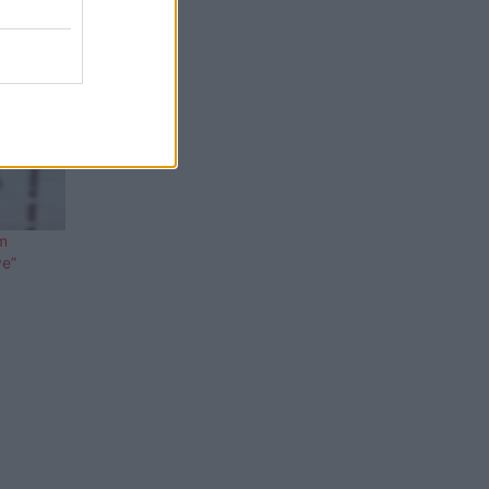
m
ve”