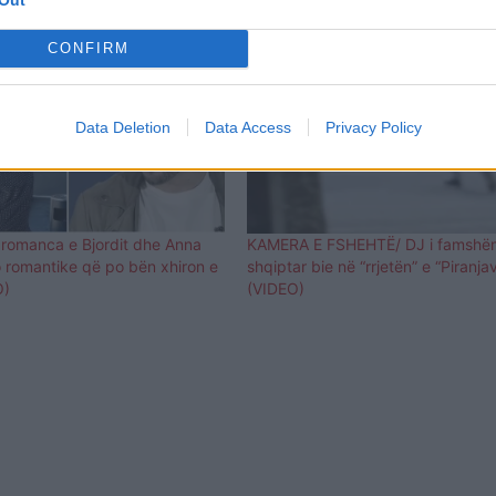
CONFIRM
Data Deletion
Data Access
Privacy Policy
 romanca e Bjordit dhe Anna
KAMERA E FSHEHTË/ DJ i famshë
o romantike që po bën xhiron e
shqiptar bie në “rrjetën” e “Piranja
O)
(VIDEO)