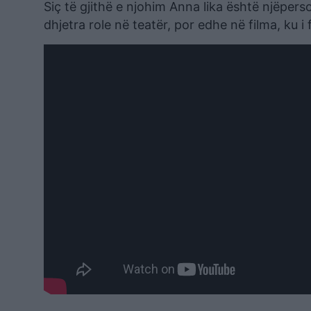
Siç të gjithë e njohim Anna lika është njëperso
dhjetra role në teatër, por edhe në filma, ku i 