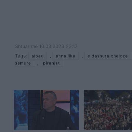
Shtuar
më
10.03.2023 22:17
Tags:
,
,
albeu
anna lika
e dashura xheloze
,
semure
piranjat