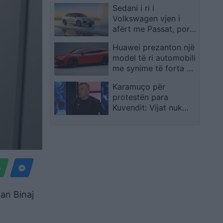
Sedani i ri i
Volkswagen vjen i
afërt me Passat, por
me një emërtim tjetër
Huawei prezanton një
model të ri automobili
me synime të forta në
treg
Karamuço për
protestën para
Kuvendit: Vijat nuk
duhen kapërcyer drejt
destabilitetit të vendit
an Binaj