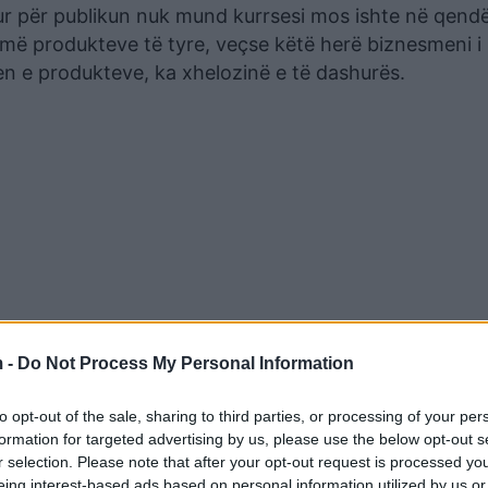
ur për publikun nuk mund kurrsesi mos ishte në qendë
më produkteve të tyre, veçse këtë herë biznesmeni i
en e produkteve, ka xhelozinë e të dashurës.
 -
Do Not Process My Personal Information
nyrë perfekte, në lojë ëhstë futur dhe menaxheri dhe
iznesmen me shumë para, i cili ëhstë i gatshëm të pagu
to opt-out of the sale, sharing to third parties, or processing of your per
formation for targeted advertising by us, please use the below opt-out s
tit të tij.
r selection. Please note that after your opt-out request is processed y
eing interest-based ads based on personal information utilized by us or