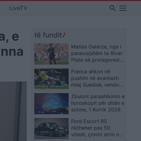
search
LiveTV
, e
të fundit
Anna
Matías Galarza, nga i
panevojshëm te River
Plate në protagonistin
e Paraguait në Kupën
Franca shkon në
e Botës 2026
pushim në avantazh
ndaj Suedisë, vendos
supergoli i Mbappes
Zbuloni parashikimin e
horoskopit për ditën e
sotme, 1 Korrik 2026
Ford Escort RS
rikthehet pas 50
vitesh, çmimi arrin në
340 mijë euro