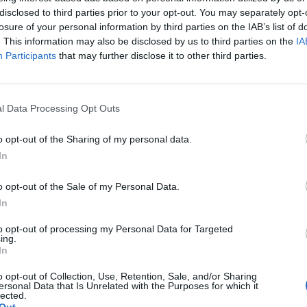
 mbi biznesin dhe reklamës, ndajnë edhe histori pers
disclosed to third parties prior to your opt-out. You may separately opt-
nnës tonë t’i bëhet “gjaku ujë” është momenti kur në s
losure of your personal information by third parties on the IAB’s list of
. This information may also be disclosed by us to third parties on the
IA
Participants
that may further disclose it to other third parties.
ur Annës i shpejgojnë se është thjeshtë një kamera 
hë veten.
l Data Processing Opt Outs
o opt-out of the Sharing of my personal data.
In
o opt-out of the Sale of my Personal Data.
In
to opt-out of processing my Personal Data for Targeted
ing.
In
o opt-out of Collection, Use, Retention, Sale, and/or Sharing
ersonal Data that Is Unrelated with the Purposes for which it
lected.
Out