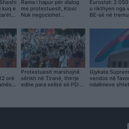
Sheshi
Rama i hapur për dialog
Eurostat: 2 050
 kuq e
me protestuesit, Klosi:
u rikthyen nga 
tarët
Nuk negociohet
BE-së në tremuj
en pa
dorëheqja e qeverisë
parë të 2026
Protestuesit marshojnë
Gjykata Supre
12 orë
sërish në Tiranë, thirrje
vendos në favor
Ramës
edhe para selisë së PD:
ndalimeve shte
ër
Opozitë e shitur!
pjesëmarrjen e 
a SPAK
transgjinore në
vajzave dhe gr