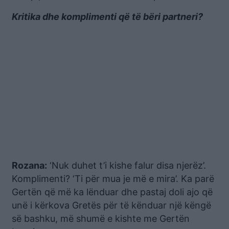
Kritika dhe komplimenti që të bëri partneri?
Rozana:
‘Nuk duhet t’i kishe falur disa njerëz’.
Komplimenti? ‘Ti për mua je më e mira’. Ka parë
Gertën që më ka lënduar dhe pastaj doli ajo që
unë i kërkova Gretës për të kënduar një këngë
së bashku, më shumë e kishte me Gertën