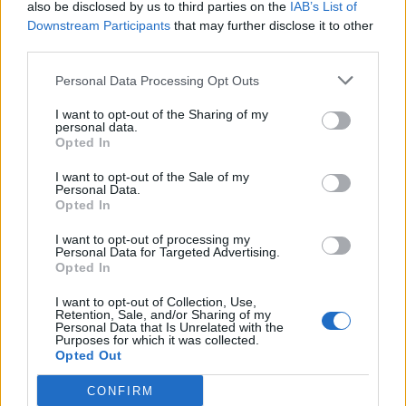
also be disclosed by us to third parties on the
IAB’s List of
Downstream Participants
that may further disclose it to other
third parties.
Berisha shpreson te
Pamje alarmante nga
ambasadori i ri amerikan,
Personal Data Processing Opt Outs
Kruja, zjarri përfshin
por ashpërson qëndrimin
faqen e malit dhe
I want to opt-out of the Sharing of my
ndaj SPAK-ut dhe
kërcënon 30 banesa e
personal data.
reformës territoriale
biznese
Opted In
I want to opt-out of the Sale of my
Personal Data.
Opted In
I want to opt-out of processing my
Personal Data for Targeted Advertising.
Opted In
Protesta hyn në ditën e
Shpërthim me tritol në
70-të, Steve Hanke:
banesën e 72-vjeçarit në
I want to opt-out of Collection, Use,
Shqiptarët vijojnë revoltën
Tufinë, në kërkim tre
Retention, Sale, and/or Sharing of my
Personal Data that Is Unrelated with the
kundër korrupsionit,
vëllezër
Purposes for which it was collected.
Rama duhet të largohet
Opted Out
CONFIRM