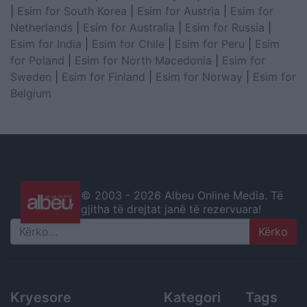
|
Esim for South Korea
|
Esim for Austria
|
Esim for
Netherlands
|
Esim for Australia
|
Esim for Russia
|
Esim for India
|
Esim for Chile
|
Esim for Peru
|
Esim
for Poland
|
Esim for North Macedonia
|
Esim for
Sweden
|
Esim for Finland
|
Esim for Norway
|
Esim for
Belgium
© 2003 -
2026 Albeu Online Media. Të
gjitha të drejtat janë të rezervuara!
Search
Kryesore
Kategori
Tags