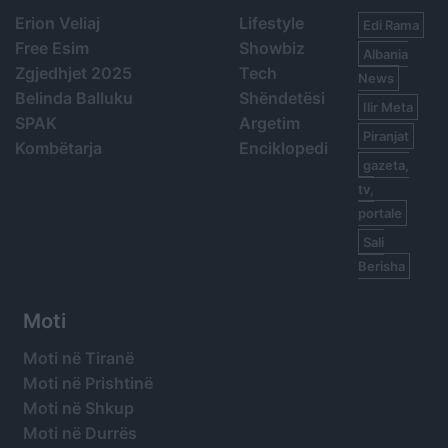
Erion Veliaj
Lifestyle
Edi Rama
Free Esim
Showbiz
Albania
Zgjedhjet 2025
Tech
News
Belinda Balluku
Shëndetësi
Ilir Meta
SPAK
Argetim
Piranjat
Kombëtarja
Enciklopedi
gazeta,
tv,
portale
Sali
Berisha
Moti
Moti në Tiranë
Moti në Prishtinë
Moti në Shkup
Moti në Durrës