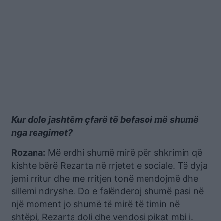
Kur dole jashtëm çfarë të befasoi më shumë
nga reagimet?
Rozana:
Më erdhi shumë mirë për shkrimin që
kishte bërë Rezarta në rrjetet e sociale. Të dyja
jemi rritur dhe me rritjen tonë mendojmë dhe
sillemi ndryshe. Do e falënderoj shumë pasi në
një moment jo shumë të mirë të timin në
shtëpi, Rezarta doli dhe vendosi pikat mbi i.