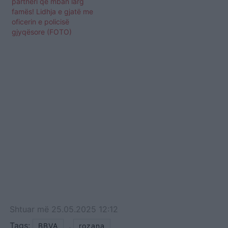
partneri që mban larg
famës! Lidhja e gjatë me
oficerin e policisë
gjyqësore (FOTO)
Shtuar
më
25.05.2025 12:12
Tags:
,
BBVA
rozana