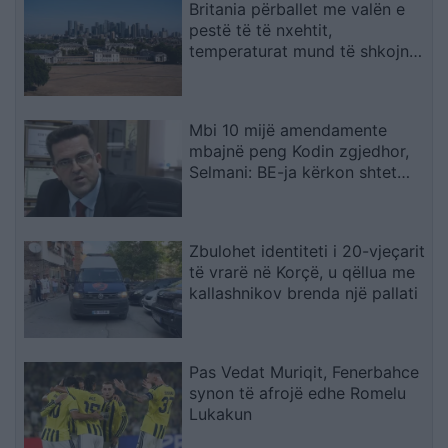
Britania përballet me valën e
pestë të të nxehtit,
temperaturat mund të shkojnë
në 36°C
Mbi 10 mijë amendamente
mbajnë peng Kodin zgjedhor,
Selmani: BE-ja kërkon shtet
ligjor funksional
Zbulohet identiteti i 20-vjeçarit
të vrarë në Korçë, u qëllua me
kallashnikov brenda një pallati
Pas Vedat Muriqit, Fenerbahce
synon të afrojë edhe Romelu
Lukakun