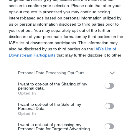
section to confirm your selection. Please note that after your
opt-out request is processed you may continue seeing
interest-based ads based on personal information utilized by
us or personal information disclosed to third parties prior to
your opt-out. You may separately opt-out of the further
disclosure of your personal information by third parties on the
IAB’s list of downstream participants. This information may
also be disclosed by us to third parties on the
IAB’s List of
Downstream Participants
that may further disclose it to other
third parties.
Personal Data Processing Opt Outs
I want to opt-out of the Sharing of my
personal data.
Opted In
I want to opt-out of the Sale of my
Personal Data.
Opted In
Esim for Global
|
Esim for Europe
|
Esim for Caribbean
|
Esim for USA
|
Esim for Italy
|
Esim for Spain
|
Esim
I want to opt-out of processing my
Personal Data for Targeted Advertising.
for Turkey
|
Esim for Germany
|
Esim for Greece
|
Esim