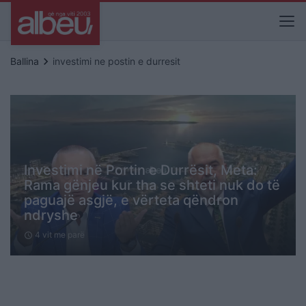
keyboard_arrow_right
Ballina
investimi ne postin e durresit
Investimi në Portin e Durrësit, Meta:
Rama gënjeu kur tha se shteti nuk do të
paguajë asgjë, e vërteta qëndron
ndryshe
4 vit me parë
schedule