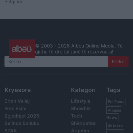
Belgium
© 2003 -
2026 Albeu Online Media. Të
gjitha të drejtat janë të rezervuara!
Search
Kryesore
Kategori
Tags
Erion Veliaj
Lifestyle
Edi Rama
Free Esim
Showbiz
Albania
Zgjedhjet 2025
Tech
News
Belinda Balluku
Shëndetësi
Ilir Meta
SPAK
Argetim