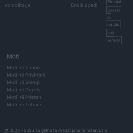
Piranjat
Kombëtarja
Enciklopedi
gazeta,
tv,
portale
Sali
Berisha
Moti
Moti në Tiranë
Moti në Prishtinë
Moti në Shkup
Moti në Durrës
Moti në Prizren
Moti në Tetovë
© 2003 -
2026 Të gjitha të drejtat janë të rezervuara!