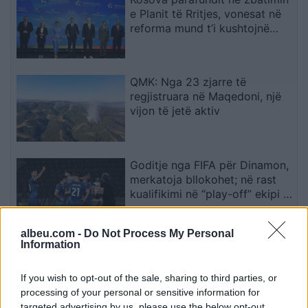
e Planit të Rritjes, vonesat në
reforma mund t’i kushtojnë
fondet
QMK: Nga 23 zjarre të
regjistruara në Maqedoni, një
vijon të jetë aktiv
Goditje nga FIFA për Dinamon,
merkatoja bllokohet; në rast
kualifikimi në “play-off” ekipi i
Dajës rrezikon pa përforcime
albeu.com -
Do Not Process My Personal
Information
Agjenti konfirmon: Rodri e
njoftoi Real Madridin se ka
vendosur të transferohet te
If you wish to opt-out of the sale, sharing to third parties, or
Barcelona
processing of your personal or sensitive information for
targeted advertising by us, please use the below opt-out