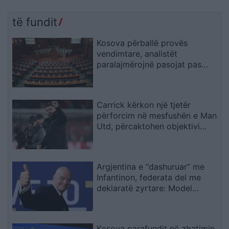
të fundit
Kosova përballë provës
vendimtare, analistët
paralajmërojnë pasojat pas
mungesës së marrëveshjes
Kurti–Abdixhiku
Carrick kërkon një tjetër
përforcim në mesfushën e Man
Utd, përcaktohen objektivi
kryesor dhe alternativat
Argjentina e “dashuruar” me
Infantinon, federata del me
deklaratë zyrtare: Model
transparent
Kosova parafundit në zbatimin