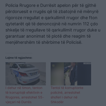
Policia Rrugore e Durrësit apelon për të gjithë
përdoruesit e rrugës që të zbatojnë në mënyrë
rigoroze rregullat e qarkullimit rrugor dhe fton
qytetarët që të denoncojnë në numrin 112 çdo
shkelje të rregullave të qarkullimit rrugor duke u
garantuar anonimat të plotë dhe reagim të
menjëhershëm të shërbime të Policisë.
Lajme të ngjashme:
I dehur në timon, tenton
Tentoi të korruptonte
të korruptojë efektivin e
policinë, arrestohet
Rrugores, arrestohet 55-
shoferi i dehur në
vjeçari në Durrës
Shkodër