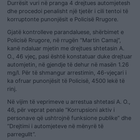
Durrësit vuri në pranga 4 drejtues automjetesh
dhe procedoi penalisht një tjetër i cili tentoi të
korruptonte punonjësit e Policisë Rrugore.
Gjatë kontrolleve parandaluese, shërbimet e
Policisë Rrugore, në rrugën “Martin Camaj”,
kanë ndaluar mjetin me drejtues shtetasin A.
O., 46 vjeç, pasi është konstatuar duke drejtuar
automjetin, në gjendje të dehur në masën 1.26
mg/l. Për të shmangur arrestimin, 46-vjeçari i
ka ofruar punonjësit të Policisë, 4500 lekë të
rinj.
Në vijim të veprimeve u arrestua shtetasi A. O.,
46, për veprat penale “Korrupsioni aktiv i
personave që ushtrojnë funksione publike” dhe
“Drejtimi i automjeteve në mënyrë të
parregullt”.