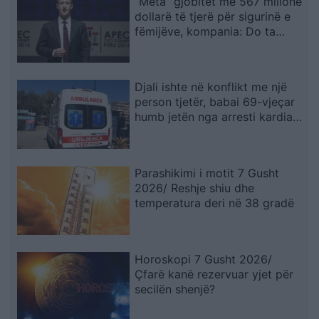
“Meta” gjobitet me 567 milionë
dollarë të tjerë për sigurinë e
fëmijëve, kompania: Do ta
apelojmë
Djali ishte në konflikt me një
person tjetër, babai 69-vjeçar
humb jetën nga arresti kardiak
(EMRI)
Parashikimi i motit 7 Gusht
2026/ Reshje shiu dhe
temperatura deri në 38 gradë
Horoskopi 7 Gusht 2026/
Çfarë kanë rezervuar yjet për
secilën shenjë?