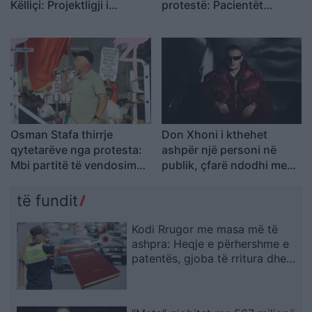
Këlliçi: Projektligji i
protestë: Pacientët
shtatorit i hap rrugë
detyrohen të kërkojnë
monopolit, SPAK të
kurim jashtë vendit
ndërhyjë
Osman Stafa thirrje
Don Xhoni i kthehet
qytetarëve nga protesta:
ashpër një personi në
Mbi partitë të vendosim
publik, çfarë ndodhi me
Shqipërinë, ka ardhur
reperin?
koha e brezit të ri
të fundit
Kodi Rrugor me masa më të
ashpra: Heqje e përhershme e
patentës, gjoba të rritura dhe
kufizime për drejtuesit e rinj