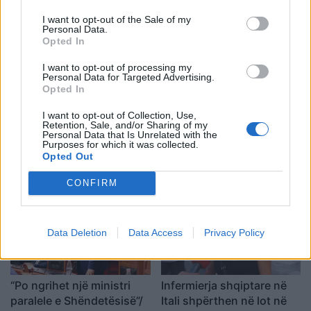
kompania: Do ta apelojmë
I want to opt-out of the Sale of my
Personal Data.
Opted In
I want to opt-out of processing my
Personal Data for Targeted Advertising.
Opted In
I want to opt-out of Collection, Use,
Retention, Sale, and/or Sharing of my
Nga gëzimi i dasmës te
Hyri me Jet Ski në
Personal Data that Is Unrelated with the
dhimbja e madhe, Arianit
hapësirën e pushuesve në
Purposes for which it was collected.
Çetaj gjendet i pajetë në
Zvërnec, gjobitet me 300
Opted Out
Pejë
mijë lekë drejtuesi
CONFIRM
Data Deletion
Data Access
Privacy Policy
“Po ngrihet një ministri
Infermierja shqiptare në
paralele e Shëndetësisë”/
Itali shpërthen në lot në