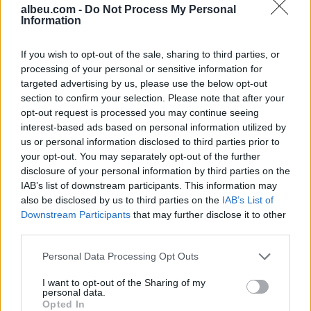
albeu.com -
Do Not Process My Personal
Information
Shtuar
më
8.12.2024 16:09
If you wish to opt-out of the sale, sharing to third parties, or
processing of your personal or sensitive information for
Tags:
,
arrestim
Durres
targeted advertising by us, please use the below opt-out
section to confirm your selection. Please note that after your
opt-out request is processed you may continue seeing
interest-based ads based on personal information utilized by
us or personal information disclosed to third parties prior to
your opt-out. You may separately opt-out of the further
disclosure of your personal information by third parties on the
IAB’s list of downstream participants. This information may
also be disclosed by us to third parties on the
IAB’s List of
Downstream Participants
that may further disclose it to other
third parties.
Personal Data Processing Opt Outs
“Meta” gjobitet me 567
Horoskopi 7 Gusht 2026/
I want to opt-out of the Sharing of my
milionë dollarë të tjerë për
Çfarë kanë rezervuar yjet
personal data.
Opted In
sigurinë e fëmijëve,
për secilën shenjë?