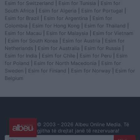
Esim for Switzerland
|
Esim for Tunisia
|
Esim for
South Africa
|
Esim for Algeria
|
Esim for Portugal
|
Esim for Brazil
|
Esim for Argentina
|
Esim for
Colombia
|
Esim for Hong Kong
|
Esim for Thailand
|
Esim for Macau
|
Esim for Malaysia
|
Esim for Vietnam
|
Esim for South Korea
|
Esim for Austria
|
Esim for
Netherlands
|
Esim for Australia
|
Esim for Russia
|
Esim for India
|
Esim for Chile
|
Esim for Peru
|
Esim
for Poland
|
Esim for North Macedonia
|
Esim for
Sweden
|
Esim for Finland
|
Esim for Norway
|
Esim for
Belgium
© 2003 -
2026 Albeu Online Media. Të
gjitha të drejtat janë të rezervuara!