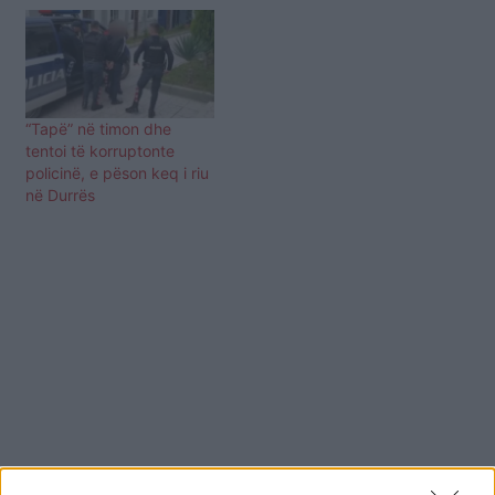
“Tapë” në timon dhe
tentoi të korruptonte
policinë, e pëson keq i riu
në Durrës