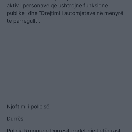
aktiv i personave që ushtrojnë funksione
publike” dhe “Drejtimi i automjeteve në mënyrë
të parregullt”.
Njoftimi i policisë:
Durrës
Policia Rrugore e Durrësit godet një tjetër rast