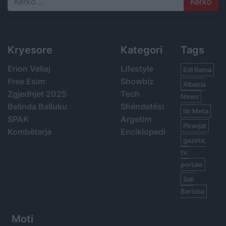
Search
Kryesore
Kategori
Tags
Erion Veliaj
Lifestyle
Edi Rama
Free Esim
Showbiz
Albania
Zgjedhjet 2025
Tech
News
Belinda Balluku
Shëndetësi
Ilir Meta
SPAK
Argetim
Piranjat
Kombëtarja
Enciklopedi
gazeta,
tv,
portale
Sali
Berisha
Moti