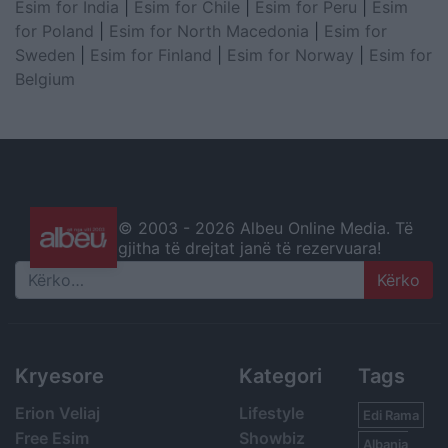
Esim for India
|
Esim for Chile
|
Esim for Peru
|
Esim
for Poland
|
Esim for North Macedonia
|
Esim for
Sweden
|
Esim for Finland
|
Esim for Norway
|
Esim for
Belgium
© 2003 -
2026 Albeu Online Media. Të
gjitha të drejtat janë të rezervuara!
Search
Kryesore
Kategori
Tags
Erion Veliaj
Lifestyle
Edi Rama
Free Esim
Showbiz
Albania