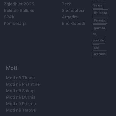
Zgjedhjet 2025
Tech
News
Belinda Balluku
Shëndetësi
Ilir Meta
SPAK
Argetim
Piranjat
Kombëtarja
Enciklopedi
gazeta,
tv,
portale
Sali
Berisha
Moti
Moti në Tiranë
Moti në Prishtinë
Moti në Shkup
Moti në Durrës
Moti në Prizren
Moti në Tetovë