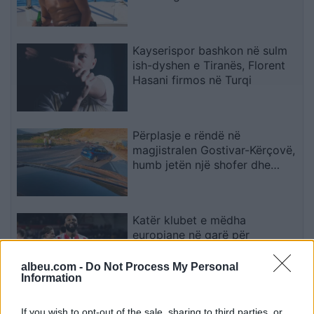
nga viktima
Kayserispor bashkon në sulm
ish-dyshen e Tiranës, Florent
Hasani firmos në Turqi
Përplasje e rëndë në
magjistralen Gostivar-Kërçovë,
humb jetën një shofer dhe
plagoset rëndë një tjetër
Katër klubet e mëdha
europiane në garë për
sulmuesin e Brentfordit, Igor
Thiago
albeu.com -
Do Not Process My Personal
Information
Tajfuni “Dolphin” prek Azinë,
If you wish to opt-out of the sale, sharing to third parties, or