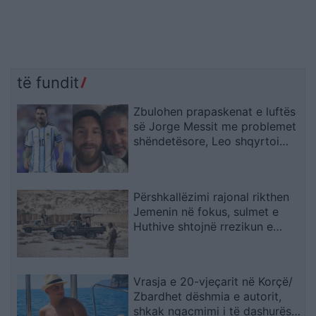
të fundit
Zbulohen prapaskenat e luftës
së Jorge Messit me problemet
shëndetësore, Leo shqyrtoi
largimin nga Botërori
Përshkallëzimi rajonal rikthen
Jemenin në fokus, sulmet e
Huthive shtojnë rrezikun e
zgjerimit të luftës
Vrasja e 20-vjeçarit në Korçë/
Zbardhet dëshmia e autorit,
shkak ngacmimi i të dashurës