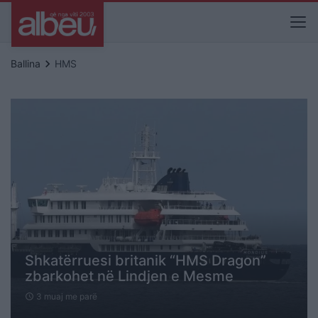
keyboard_arrow_right
Ballina
HMS
Shkatërruesi britanik “HMS Dragon”
zbarkohet në Lindjen e Mesme
3 muaj me parë
schedule