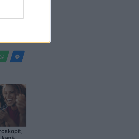
Belgium
roskopit,
ë kanë