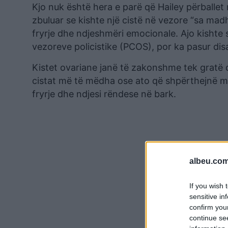
Kjo nuk është hera e parë që Hailey përballet
zbuluar se kishte një cistë në vezore “sa madh
fryrje dhe ndjeshmëri emocionale. Ajo kisht
vezoreve policistike (PCOS), por ka pasur dis
Kistet ovariane janë të zakonshme tek gratë
cistat më të mëdha ose ato që shpërthejnë m
fryrje dhe ndjesi rëndese në bark.
albeu.com
If you wish 
sensitive in
confirm you
continue se