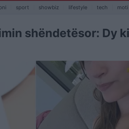
oni
sport
showbiz
lifestyle
tech
moti
imin shëndetësor: Dy k