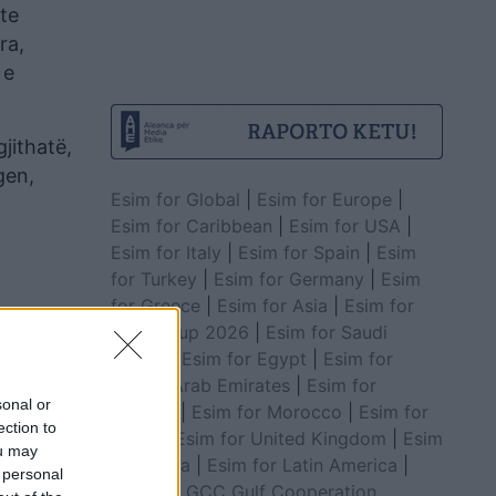
te
ra,
 e
jithatë,
gen,
Esim for Global
|
Esim for Europe
|
Esim for Caribbean
|
Esim for USA
|
Esim for Italy
|
Esim for Spain
|
Esim
for Turkey
|
Esim for Germany
|
Esim
for Greece
|
Esim for Asia
|
Esim for
World Cup 2026
|
Esim for Saudi
Arabia
|
Esim for Egypt
|
Esim for
United Arab Emirates
|
Esim for
sonal or
Balkans
|
Esim for Morocco
|
Esim for
ection to
China
|
Esim for United Kingdom
|
Esim
ou may
for Africa
|
Esim for Latin America
|
 personal
Esim for GCC Gulf Cooperation