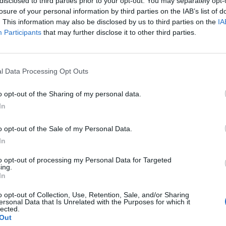
disclosed to third parties prior to your opt-out. You may separately opt-
losure of your personal information by third parties on the IAB’s list of
. This information may also be disclosed by us to third parties on the
IA
Participants
that may further disclose it to other third parties.
Shenja më e dukshme e kancerit 
që të gjithë e injorojnë
Kur bëhet fjalë për llojet e kanceri
l Data Processing Opt Outs
prekin në mënyrë disproporcionale
kanceri i gjirit është më i njohuri. 
o opt-out of the Sharing of my personal data.
rëndësishme të jeni në dijeni edh
In
shenjat e kancerit të vezoreve. S
Amerikane e Kancerit raporton se k
o opt-out of the Sale of my Personal Data.
vezores prek mbi 20,000 gra në ç
ezores mund të zhduket nga një
në ekspertët.
In
to opt-out of processing my Personal Data for Targeted
ing.
In
o opt-out of Collection, Use, Retention, Sale, and/or Sharing
ersonal Data that Is Unrelated with the Purposes for which it
lected.
Out