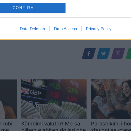
CONFIRM
Data Deletion
Data Access
Privacy Policy
n mbi
Këmbimi valutor/ Me sa
Parashikimi i ho
k me
blihen e shiten dollari dhe
zbuloni se çfar