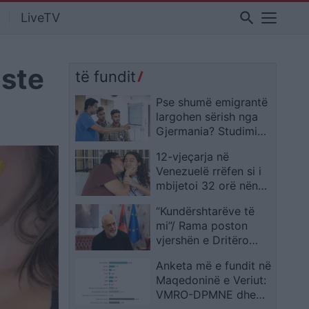
search
LiveTV
iste
të fundit
Pse shumë emigrantë
largohen sërish nga
Gjermania? Studimi
nxjerr në pah arsyet
12-vjeçarja në
kryesore
Venezuelë rrëfen si i
mbijetoi 32 orë nën
rrënoja pas tërmetit:
“Kundërshtarëve të
Mendova se nuk do të
mi”/ Rama poston
dilja e gjallë
vjershën e Dritëro
Agollit: Ju aq baltë po
Anketa më e fundit në
hidhni mbi mua…
Maqedoninë e Veriut:
VMRO-DPMNE dhe
Mickoski ruajnë