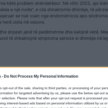
 me këtë problem shëndetësor. Në vitin 2022, ajo kish
ësia e një molle”, e cila shkaktonte dhimbje, të përzie
e sqaruar se nuk vuan nga endometrioza apo sindroma
a herë cista në vezore.
 dhe shpesh janë të padëmshme dhe kalojnë vetë. Meg
und të shkaktojnë simptoma serioze si dhimbje në le
 -
Do Not Process My Personal Information
to opt-out of the sale, sharing to third parties, or processing of your per
formation for targeted advertising by us, please use the below opt-out s
r selection. Please note that after your opt-out request is processed y
eing interest-based ads based on personal information utilized by us or