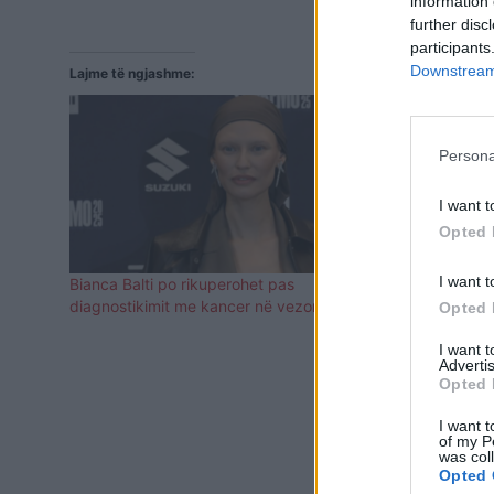
information 
further disc
participants
Downstream 
Lajme të ngjashme:
Persona
I want t
Opted 
I want t
Bianca Balti po rikuperohet pas
Kanceri i v
diagnostikimit me kancer në vezore
vaksinë tho
Opted 
I want 
Advertis
Opted 
I want t
of my P
was col
Opted 