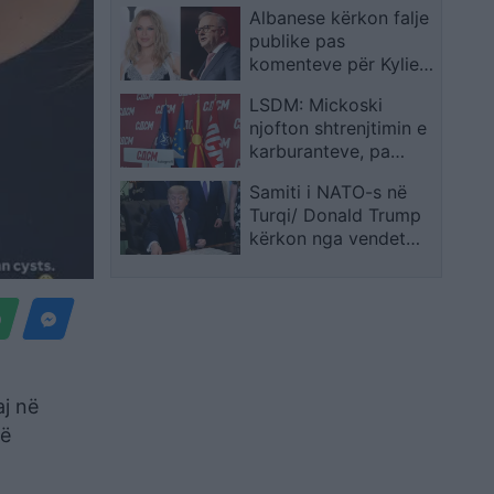
Albanese kërkon falje
epërsinë, liderët e
publike pas
VLEN para Ahmetit
komenteve për Kylie
Minogue: Është
LSDM: Mickoski
fantastike
njofton shtrenjtimin e
karburanteve, pa
paraqitur masa për
Samiti i NATO-s në
mbrojtjen e
Turqi/ Donald Trump
qytetarëve
kërkon nga vendet
anëtare të Aleancës
zbatimin e angazhimit
për rritjen e
shpenzimeve
ushtarake
aj në
në