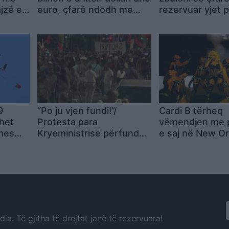
ajzë e
euro, çfarë ndodh me
rezervuar yjet p
monedhat e tjera
9
“Po ju vjen fundi!”/
Cardi B tërheq
ihet
Protesta para
vëmendjen me p
 mes
Kryeministrisë përfundon
e saj në New Or
it, 7
pas katër orësh,
qytetarët marshojnë në
rrugët e Tiranës dhe
shprehin mbështetje për
dy djemtë e burgosur:
Jemi me ju!
a. Të gjitha të drejtat janë të rezervuara!