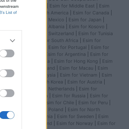
out of the
Council
|
Esim for Middle East
|
Esim
 downstream
for South America
|
Esim for Canada
|
B’s List of
Esim for Mexico
|
Esim for Japan
|
Esim for Albania
|
Esim for Kosovo
|
në vezore
Esim for Switzerland
|
Esim for Tunisia
t që
|
Esim for South Africa
|
Esim for
 gratë,
Algeria
|
Esim for Portugal
|
Esim for
Është e
Brazil
|
Esim for Argentina
|
Esim for
e me
Colombia
|
Esim for Hong Kong
|
Esim
hoqata
for Thailand
|
Esim for Macau
|
Esim
anceri i
do vit,…
for Malaysia
|
Esim for Vietnam
|
Esim
for South Korea
|
Esim for Austria
|
Esim for Netherlands
|
Esim for
Australia
|
Esim for Russia
|
Esim for
India
|
Esim for Chile
|
Esim for Peru
|
Esim for Poland
|
Esim for North
Macedonia
|
Esim for Sweden
|
Esim
for Finland
|
Esim for Norway
|
Esim for