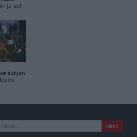
ër ju sot
araqitjen
leans
Search