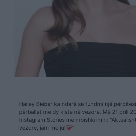
Hailey Bieber ka ndarë së fundmi një përditës
përballet me dy kiste në vezore. Më 21 prill 2
Instagram Stories me mbishkrimin: “Aktualish
vezore, jam me ju!❤️‍🩹”