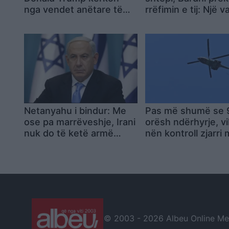
nga vendet anëtare të
rrëfimin e tij: Një v
Aleancës zbatimin e
re në jetën time…
angazhimit për rritjen e
shpenzimeve ushtarake
Netanyahu i bindur: Me
Pas më shumë se 
ose pa marrëveshje, Irani
orësh ndërhyrje, v
nuk do të ketë armë
nën kontroll zjarri
bërthamore
Drizës dhe Peshtan
familje u larguan
përkohësisht
© 2003 -
2026 Albeu Online Medi