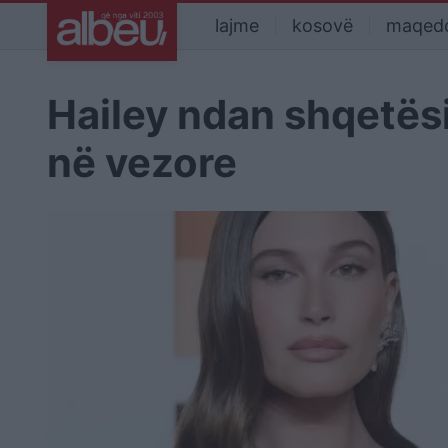
lajme
kosovë
maqed
Hailey ndan shqetës
në vezore