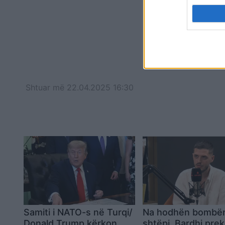
Shtuar
më
22.04.2025 16:30
Samiti i NATO-s në Turqi/
Na hodhën bombë
Donald Trump kërkon
shtëpi, Bardhi pre