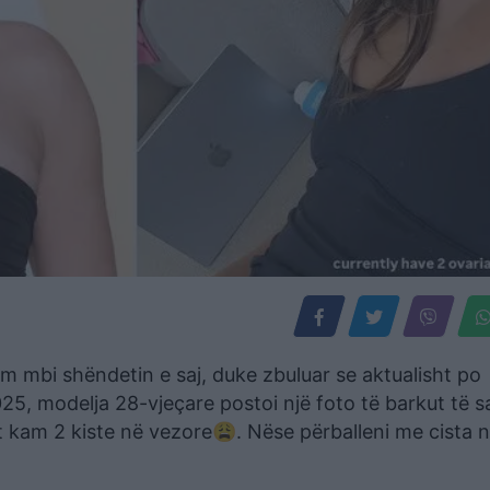
im mbi shëndetin e saj, duke zbuluar se aktualisht po
025, modelja 28-vjeçare postoi një foto të barkut të s
t kam 2 kiste në vezore😩. Nëse përballeni me cista 