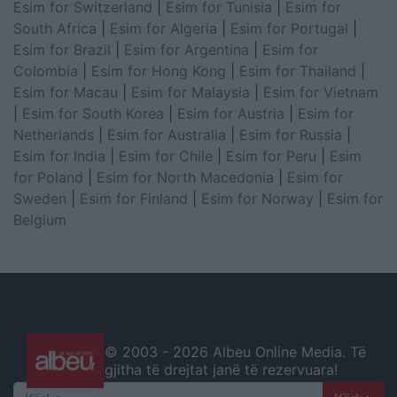
Esim for Switzerland
|
Esim for Tunisia
|
Esim for
South Africa
|
Esim for Algeria
|
Esim for Portugal
|
Esim for Brazil
|
Esim for Argentina
|
Esim for
Colombia
|
Esim for Hong Kong
|
Esim for Thailand
|
Esim for Macau
|
Esim for Malaysia
|
Esim for Vietnam
|
Esim for South Korea
|
Esim for Austria
|
Esim for
Netherlands
|
Esim for Australia
|
Esim for Russia
|
Esim for India
|
Esim for Chile
|
Esim for Peru
|
Esim
for Poland
|
Esim for North Macedonia
|
Esim for
Sweden
|
Esim for Finland
|
Esim for Norway
|
Esim for
Belgium
© 2003 -
2026 Albeu Online Media. Të
gjitha të drejtat janë të rezervuara!