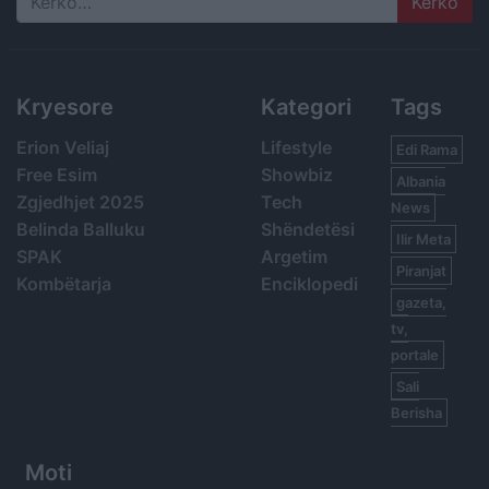
Search
Kryesore
Kategori
Tags
Erion Veliaj
Lifestyle
Edi Rama
Free Esim
Showbiz
Albania
Zgjedhjet 2025
Tech
News
Belinda Balluku
Shëndetësi
Ilir Meta
SPAK
Argetim
Piranjat
Kombëtarja
Enciklopedi
gazeta,
tv,
portale
Sali
Berisha
Moti