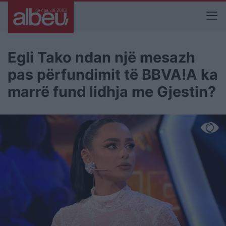
Egli Tako ndan një mesazh
pas përfundimit të BBVA!A ka
marrë fund lidhja me Gjestin?