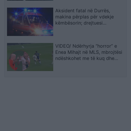
Aksident fatal në Durrës,
makina përplas për vdekje
këmbësorin; drejtuesi
shoqërohet në polici
VIDEO/ Ndërhyrja “horror” e
Enea Mihajt në MLS, mbrojtësi
ndëshkohet me të kuq dhe
gjobë