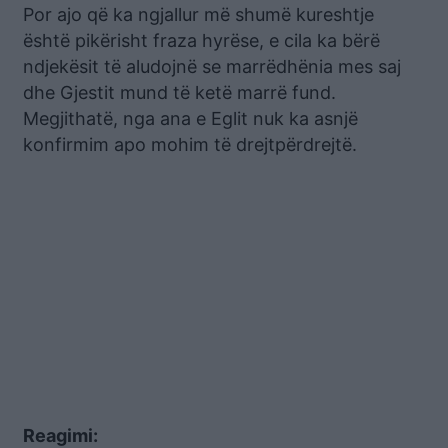
Por ajo që ka ngjallur më shumë kureshtje
është pikërisht fraza hyrëse, e cila ka bërë
ndjekësit të aludojnë se marrëdhënia mes saj
dhe Gjestit mund të ketë marrë fund.
Megjithatë, nga ana e Eglit nuk ka asnjë
konfirmim apo mohim të drejtpërdrejtë.
Reagimi: