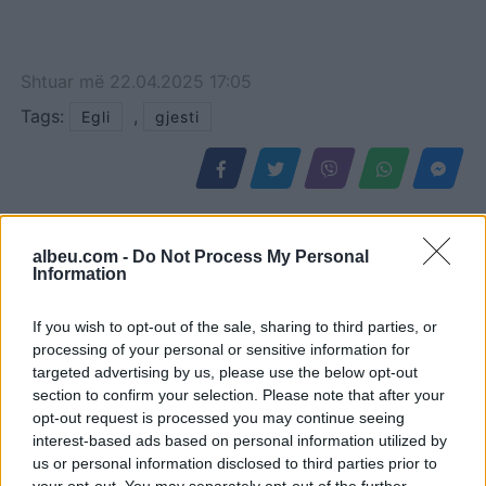
Shtuar
më
22.04.2025 17:05
Tags:
,
Egli
gjesti
albeu.com -
Do Not Process My Personal
Information
If you wish to opt-out of the sale, sharing to third parties, or
processing of your personal or sensitive information for
targeted advertising by us, please use the below opt-out
section to confirm your selection. Please note that after your
opt-out request is processed you may continue seeing
Eric Wendt konfirmohet
Futbolli librazhdas në zi,
interest-based ads based on personal information utilized by
nga Senati si ambasador i
ndahet nga jeta Besnik
us or personal information disclosed to third parties prior to
SHBA-së në Shqipëri,
Çota, ish-kapiten dhe ish-