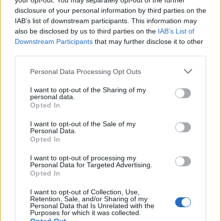
your opt-out. You may separately opt-out of the further
emërimi pret firmën e
trajner i Sopotit
disclosure of your personal information by third parties on the
Trump
IAB’s list of downstream participants. This information may
also be disclosed by us to third parties on the
IAB’s List of
Downstream Participants
that may further disclose it to other
third parties.
Personal Data Processing Opt Outs
Flakët përhapen me
Pedagogët në shërbim të
I want to opt-out of the Sharing of my
personal data.
shpejtësi në Pocest të
regjimit! Apeli i aktivistes
Opted In
Dibrës, disa banesa në
nga protesta: Të
rrezik
bashkohemi për
I want to opt-out of the Sale of my
Personal Data.
Shqipërinë që meritojmë
Opted In
I want to opt-out of processing my
Personal Data for Targeted Advertising.
Opted In
I want to opt-out of Collection, Use,
Retention, Sale, and/or Sharing of my
VIDEO/Me këtë gol, a ia
Ronela Hajati ‘shpërthen’
Personal Data that Is Unrelated with the
rrezikon Talisca vendin në
ndaj komenteve negative:
Purposes for which it was collected.