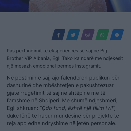
Pas përfundimit të eksperiencës së saj në Big
Brother VIP Albania, Egli Tako ka ndarë me ndjekësit
një mesazh emocional përmes Instagramit.
Në postimin e saj, ajo falënderon publikun për
dashurinë dhe mbështetjen e pakushtëzuar
gjatë rrugëtimit të saj në shtëpinë më të
famshme në Shqipëri. Me shumë ndjeshmëri,
Egli shkruan: “
Çdo fund, është një fillim i ri!”,
duke lënë të hapur mundësinë për projekte të
reja apo edhe ndryshime në jetën personale.