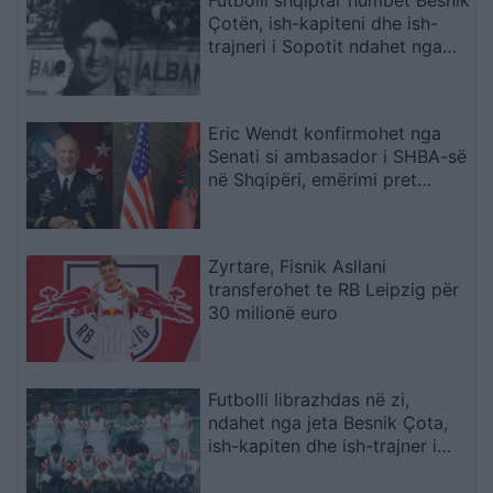
Futbolli shqiptar humbet Besnik
Çotën, ish-kapiteni dhe ish-
trajneri i Sopotit ndahet nga
jeta në moshën 56-vjeçare
Eric Wendt konfirmohet nga
Senati si ambasador i SHBA-së
në Shqipëri, emërimi pret
firmën e Trump
Zyrtare, Fisnik Asllani
transferohet te RB Leipzig për
30 milionë euro
Futbolli librazhdas në zi,
ndahet nga jeta Besnik Çota,
ish-kapiten dhe ish-trajner i
Sopotit