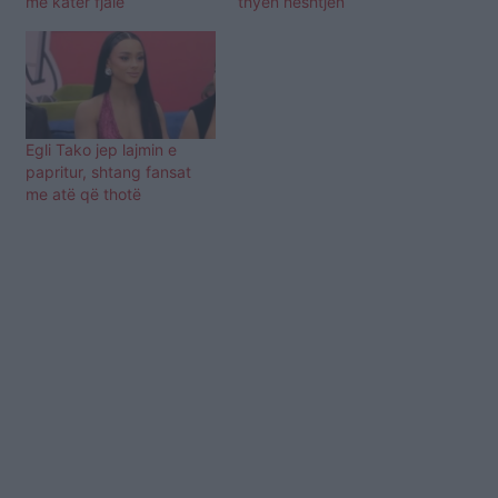
me katër fjalë
thyen heshtjen
Egli Tako jep lajmin e
papritur, shtang fansat
me atë që thotë