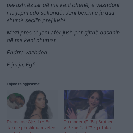
pakushtëzuar që ma keni dhënë, e vazhdoni
ma jepni çdo sekondë. Jeni bekim e ju dua
shumë secilin prej jush!
Mezi pres të jem afër jush për gjithë dashnin
që ma keni dhuruar.
Endrra vazhdon..
E juaja, Egli
Lajme të ngjashme:
Drama me Gjestin – Egli
Do moderojë “Big Brother
Tako e përshkruan veten
VIP Fan Club”? Egli Tako