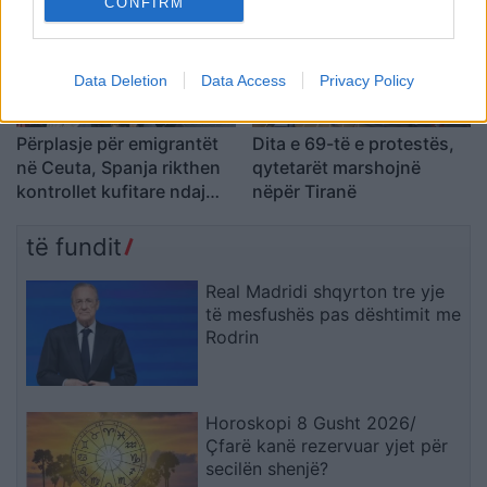
CONFIRM
shumë, nuk ndalemi”
Data Deletion
Data Access
Privacy Policy
Përplasje për emigrantët
Dita e 69-të e protestës,
në Ceuta, Spanja rikthen
qytetarët marshojnë
kontrollet kufitare ndaj
nëpër Tiranë
udhëtarëve nga Italia
të fundit
Real Madridi shqyrton tre yje
të mesfushës pas dështimit me
Rodrin
Horoskopi 8 Gusht 2026/
Çfarë kanë rezervuar yjet për
secilën shenjë?