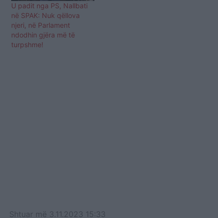
U padit nga PS, Nallbati
në SPAK: Nuk qëllova
njeri, në Parlament
ndodhin gjëra më të
turpshme!
Shtuar
më
3.11.2023 15:33