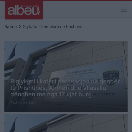
keyboard_arrow_right
Ballina
Gjykata Themelore në Prishtinë
Rigjykimi i katërt për vrasjen në qendër
të Prishtinës, Ahmeti dhe Vllasaliu
dënohen me nga 17 vjet burg
3 dit me parë
schedule