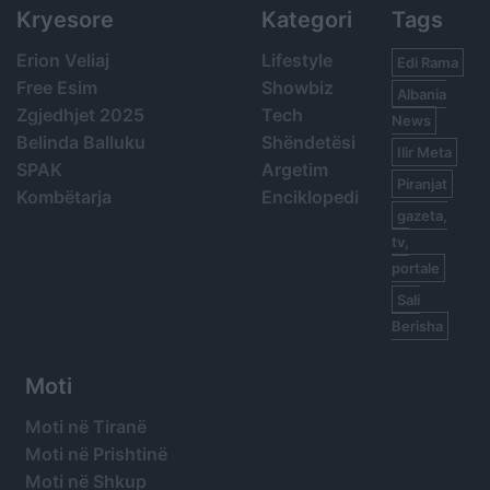
Kryesore
Kategori
Tags
Erion Veliaj
Lifestyle
Edi Rama
Free Esim
Showbiz
Albania
Zgjedhjet 2025
Tech
News
Belinda Balluku
Shëndetësi
Ilir Meta
SPAK
Argetim
Piranjat
Kombëtarja
Enciklopedi
gazeta,
tv,
portale
Sali
Berisha
Moti
Moti në Tiranë
Moti në Prishtinë
Moti në Shkup