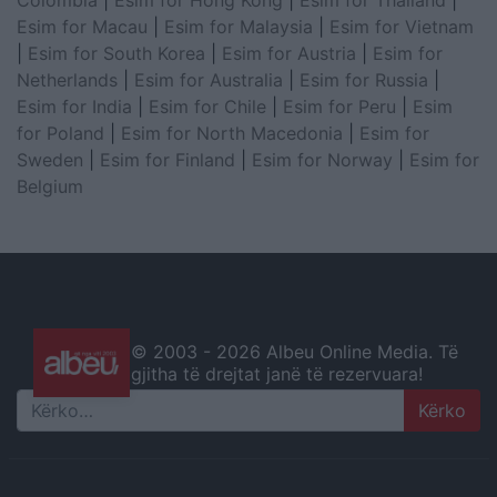
Colombia
|
Esim for Hong Kong
|
Esim for Thailand
|
Esim for Macau
|
Esim for Malaysia
|
Esim for Vietnam
|
Esim for South Korea
|
Esim for Austria
|
Esim for
Netherlands
|
Esim for Australia
|
Esim for Russia
|
Esim for India
|
Esim for Chile
|
Esim for Peru
|
Esim
for Poland
|
Esim for North Macedonia
|
Esim for
Sweden
|
Esim for Finland
|
Esim for Norway
|
Esim for
Belgium
© 2003 -
2026 Albeu Online Media. Të
gjitha të drejtat janë të rezervuara!
Search