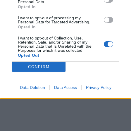
Personal Data.
Opted In
I want to opt-out of processing my
SafeJournalists kundërshton
Personal Data for Targeted Advertising.
Opted In
rregullat e reja të GJKKO-së
për median: Të rishikohen
I want to opt-out of Collection, Use,
kufizimet ndaj gazetarëve dhe
Retention, Sale, and/or Sharing of my
Personal Data that Is Unrelated with the
informimit publik
Purposes for which it was collected.
Opted Out
CONFIRM
Data Deletion
Data Access
Privacy Policy