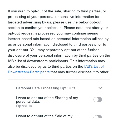
Senatorë amerikanë kërkojnë
If you wish to opt-out of the sale, sharing to third parties, or
rikthimin e sanksioneve ndaj
processing of your personal or sensitive information for
zyrtarëve të Republikës
targeted advertising by us, please use the below opt-out
Sërpska
section to confirm your selection. Please note that after your
opt-out request is processed you may continue seeing
interest-based ads based on personal information utilized by
Shkup: Policia ndalon 34-
us or personal information disclosed to third parties prior to
vjeçarin që shkaktoi aksident
your opt-out. You may separately opt-out of the further
dhe i sekuestron automjetin
disclosure of your personal information by third parties on the
IAB’s list of downstream participants. This information may
also be disclosed by us to third parties on the
IAB’s List of
Downstream Participants
that may further disclose it to other
Maresca piketon Enzo
third parties.
Fernandezin si pasues të Rodrit
te Manchester City
Personal Data Processing Opt Outs
I want to opt-out of the Sharing of my
personal data.
Hamza i përgjigjet Kurtit me
Opted In
letër
I want to opt-out of the Sale of my