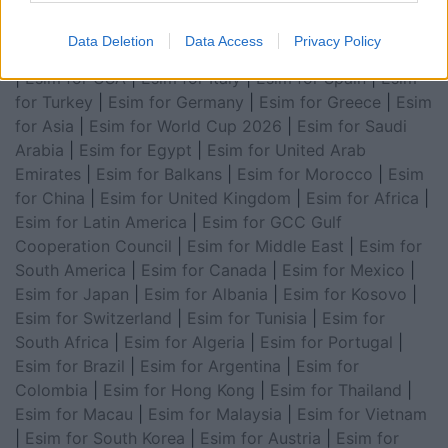
Data Deletion
Data Access
Privacy Policy
Esim for Global
|
Esim for Europe
|
Esim for Caribbean
|
Esim for USA
|
Esim for Italy
|
Esim for Spain
|
Esim
for Turkey
|
Esim for Germany
|
Esim for Greece
|
Esim
for Asia
|
Esim for World Cup 2026
|
Esim for Saudi
Arabia
|
Esim for Egypt
|
Esim for United Arab
Emirates
|
Esim for Balkans
|
Esim for Morocco
|
Esim
for China
|
Esim for United Kingdom
|
Esim for Africa
|
Esim for Latin America
|
Esim for GCC Gulf
Cooperation Council
|
Esim for Middle East
|
Esim for
South America
|
Esim for Canada
|
Esim for Mexico
|
Esim for Japan
|
Esim for Albania
|
Esim for Kosovo
|
Esim for Switzerland
|
Esim for Tunisia
|
Esim for
South Africa
|
Esim for Algeria
|
Esim for Portugal
|
Esim for Brazil
|
Esim for Argentina
|
Esim for
Colombia
|
Esim for Hong Kong
|
Esim for Thailand
|
Esim for Macau
|
Esim for Malaysia
|
Esim for Vietnam
|
Esim for South Korea
|
Esim for Austria
|
Esim for