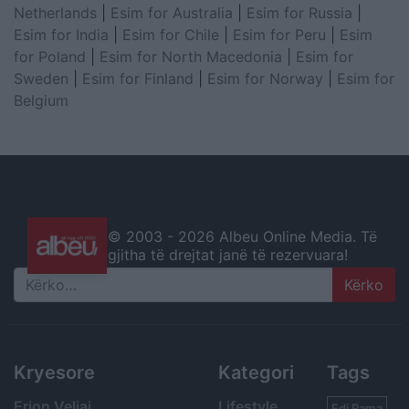
Netherlands
|
Esim for Australia
|
Esim for Russia
|
Esim for India
|
Esim for Chile
|
Esim for Peru
|
Esim
for Poland
|
Esim for North Macedonia
|
Esim for
Sweden
|
Esim for Finland
|
Esim for Norway
|
Esim for
Belgium
© 2003 -
2026 Albeu Online Media. Të
gjitha të drejtat janë të rezervuara!
Search
Kryesore
Kategori
Tags
Erion Veliaj
Lifestyle
Edi Rama