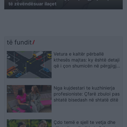
të zëvëndësuar ilaçet
të fundit
Vetura e kaltër përballë
kthesës majtas: ky është detaji
që i çon shumicën në përgjigje
të gabuar
Nga kujdestari te kuzhinierja
profesioniste: Çfarë zbuloi pas
shtatë bisedash në shtatë ditë
Çdo temë e sjell te vetja dhe