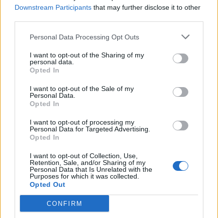
Downstream Participants
that may further disclose it to other
Infantino përballet me akuza të
third parties.
reja, UEFA dëmshpërbleu me
shumë gjashtëshifrore
Personal Data Processing Opt Outs
punonjësen me të cilën
dyshohej se kishte lidhje
I want to opt-out of the Sharing of my
personal data.
Opted In
I want to opt-out of the Sale of my
Personal Data.
Opted In
I want to opt-out of processing my
Personal Data for Targeted Advertising.
Opted In
I want to opt-out of Collection, Use,
Retention, Sale, and/or Sharing of my
Personal Data that Is Unrelated with the
Purposes for which it was collected.
Opted Out
CONFIRM