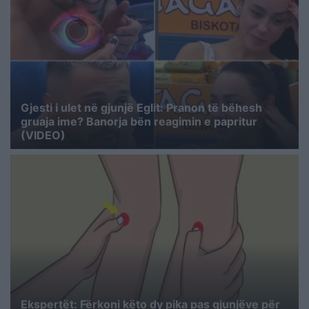
Gjesti i ulet në gjunjë Eglit: Pranon të bëhesh
gruaja ime? Banorja bën reagimin e papritur
(VIDEO)
Ekspertët: Fërkoni këto dy pika pas gjunjëve për