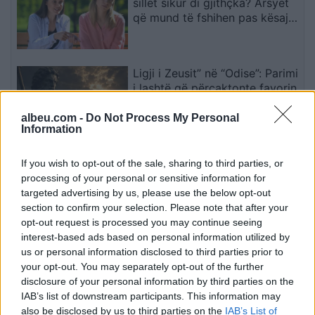
sillet sikur di gjithçka? Arsyet
që mund të fshihen pas kësaj
sjelljeje
Ligji i Zeusit” në “Odise”: Parimi
i lashtë që përcaktonte favorin
ose ndëshkimin e perëndive
albeu.com -
Do Not Process My Personal
Information
Pse pranojmë takime me njerëz
If you wish to opt-out of the sale, sharing to third parties, or
nga të cilët në të vërtetë duam
processing of your personal or sensitive information for
të distancohemi?
targeted advertising by us, please use the below opt-out
section to confirm your selection. Please note that after your
opt-out request is processed you may continue seeing
interest-based ads based on personal information utilized by
Rritet numri i burrave pa miq të
us or personal information disclosed to third parties prior to
afërt, me pasoja të mëdha për
your opt-out. You may separately opt-out of the further
martesën dhe lidhjen
disclosure of your personal information by third parties on the
IAB’s list of downstream participants. This information may
also be disclosed by us to third parties on the
IAB’s List of