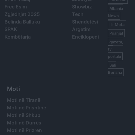
Free Esim
Showbiz
Albania
Zgjedhjet 2025
Tech
News
Belinda Balluku
Shëndetësi
Ilir Meta
SPAK
Argetim
Piranjat
Kombëtarja
Enciklopedi
gazeta,
tv,
portale
Sali
Berisha
Moti
Moti në Tiranë
Moti në Prishtinë
Moti në Shkup
Moti në Durrës
Moti në Prizren