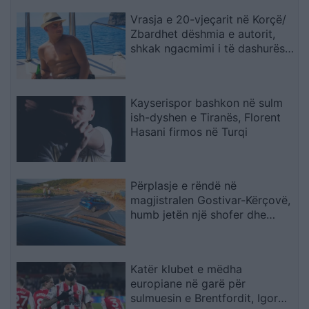
Vrasja e 20-vjeçarit në Korçë/
Zbardhet dëshmia e autorit,
shkak ngacmimi i të dashurës
nga viktima
Kayserispor bashkon në sulm
ish-dyshen e Tiranës, Florent
Hasani firmos në Turqi
Përplasje e rëndë në
magjistralen Gostivar-Kërçovë,
humb jetën një shofer dhe
plagoset rëndë një tjetër
Katër klubet e mëdha
europiane në garë për
sulmuesin e Brentfordit, Igor