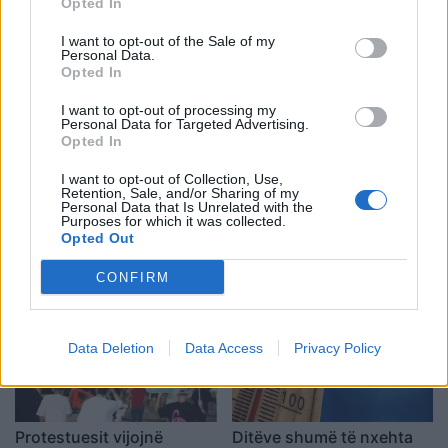
Krujën duke shkrumbuar
Qytetaret nuk heqin dorë,
Opted In
sipërfaqe të mëdha/
kërkojnë ndryshim të
I want to opt-out of the Sale of my
Rama: Shmangëm një
klasës politike: Rama jep
Personal Data.
bilanc tragjik
dorëheqjen
Opted In
I want to opt-out of processing my
Personal Data for Targeted Advertising.
Opted In
I want to opt-out of Collection, Use,
Retention, Sale, and/or Sharing of my
Pas dy vitesh në kërkim
Përfundon pas 4 orësh
Personal Data that Is Unrelated with the
Purposes for which it was collected.
për dosjen e inceneratorit
protesta kundër klasës
Opted Out
të Tiranës, arrestohet
politike: “Nesër më
Renardo Nallbani në
shumë!”
CONFIRM
Palasë
Data Deletion
Data Access
Privacy Policy
Protestuesit vijojnë
Ditëve shumë të nxehta