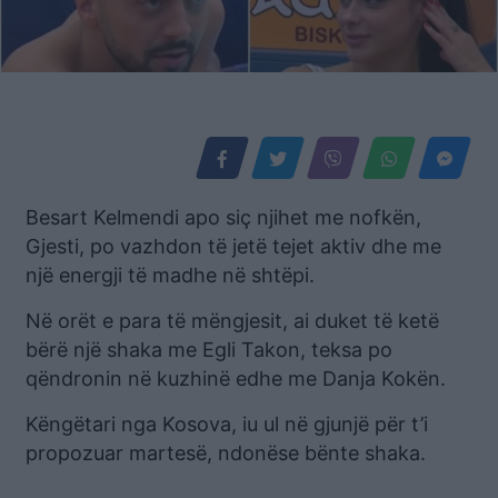
Besart Kelmendi apo siç njihet me nofkën,
Gjesti, po vazhdon të jetë tejet aktiv dhe me
një energji të madhe në shtëpi.
Në orët e para të mëngjesit, ai duket të ketë
bërë një shaka me Egli Takon, teksa po
qëndronin në kuzhinë edhe me Danja Kokën.
Këngëtari nga Kosova, iu ul në gjunjë për t’i
propozuar martesë, ndonëse bënte shaka.