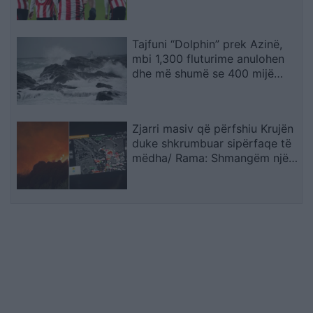
Thiago
Tajfuni “Dolphin” prek Azinë,
mbi 1,300 fluturime anulohen
dhe më shumë se 400 mijë
banorë evakuohen
Zjarri masiv që përfshiu Krujën
duke shkrumbuar sipërfaqe të
mëdha/ Rama: Shmangëm një
bilanc tragjik