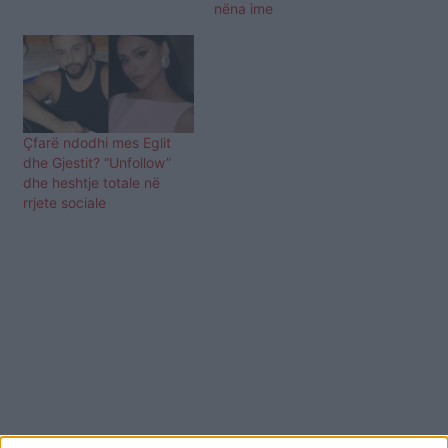
nëna ime
Çfarë ndodhi mes Eglit
dhe Gjestit? “Unfollow”
dhe heshtje totale në
rrjete sociale