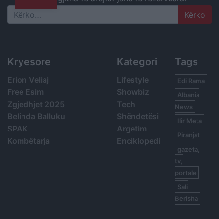
Search
Kryesore
Kategori
Tags
Erion Veliaj
Lifestyle
Edi Rama
Free Esim
Showbiz
Albania
Zgjedhjet 2025
Tech
News
Belinda Balluku
Shëndetësi
Ilir Meta
SPAK
Argetim
Piranjat
Kombëtarja
Enciklopedi
gazeta,
tv,
portale
Sali
Berisha