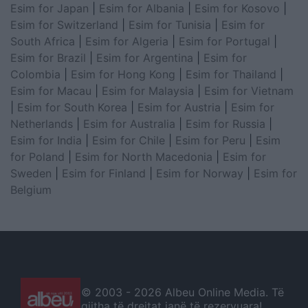
Esim for Japan
|
Esim for Albania
|
Esim for Kosovo
|
Esim for Switzerland
|
Esim for Tunisia
|
Esim for
South Africa
|
Esim for Algeria
|
Esim for Portugal
|
Esim for Brazil
|
Esim for Argentina
|
Esim for
Colombia
|
Esim for Hong Kong
|
Esim for Thailand
|
Esim for Macau
|
Esim for Malaysia
|
Esim for Vietnam
|
Esim for South Korea
|
Esim for Austria
|
Esim for
Netherlands
|
Esim for Australia
|
Esim for Russia
|
Esim for India
|
Esim for Chile
|
Esim for Peru
|
Esim
for Poland
|
Esim for North Macedonia
|
Esim for
Sweden
|
Esim for Finland
|
Esim for Norway
|
Esim for
Belgium
© 2003 -
2026 Albeu Online Media. Të
gjitha të drejtat janë të rezervuara!