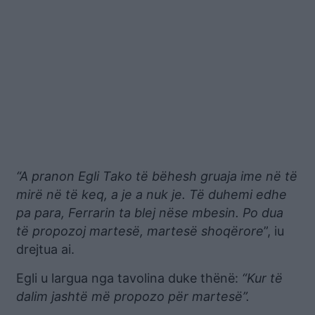
“A pranon Egli Tako të bëhesh gruaja ime në të
mirë në të keq, a je a nuk je. Të duhemi edhe
pa para, Ferrarin ta blej nëse mbesin. Po dua
të propozoj martesë, martesë shoqërore
”, iu
drejtua ai.
Egli u largua nga tavolina duke thënë:
“Kur të
dalim jashtë më propozo për martesë”.