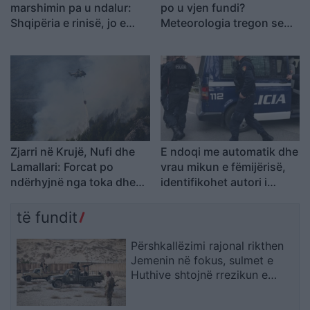
marshimin pa u ndalur:
po u vjen fundi?
Shqipëria e rinisë, jo e
Meteorologia tregon se
partisë!
kur nis rënia e
temperaturave
Zjarri në Krujë, Nufi dhe
E ndoqi me automatik dhe
Lamallari: Forcat po
vrau mikun e fëmijërisë,
ndërhyjnë nga toka dhe
identifikohet autori i
ajri
dyshuar që është në
kërkim
të fundit
Përshkallëzimi rajonal rikthen
Jemenin në fokus, sulmet e
Huthive shtojnë rrezikun e
zgjerimit të luftës