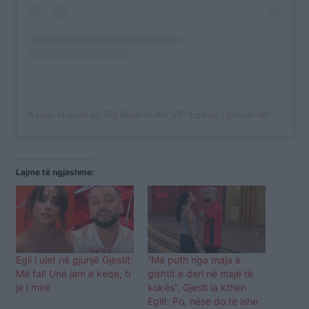
A post shared by Big Brother Alb VIP Edition (@bigbrotheralb_vip)
Lajme të ngjashme:
Egli i ulet në gjunjë Gjestit:
“Më puth nga maja e
Më fal! Unë jam e keqe, ti
gishtit e deri në majë të
je i mirë
kokës”, Gjesti ia kthen
Eglit: Po, nëse do të ishe