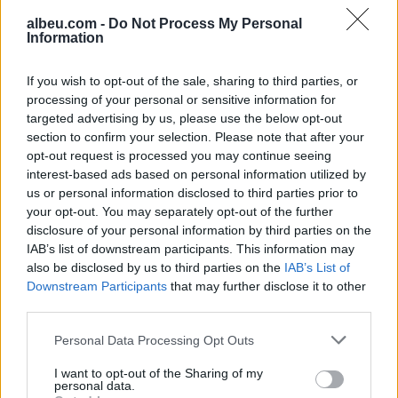
albeu.com -
Do Not Process My Personal
Information
If you wish to opt-out of the sale, sharing to third parties, or
Shtuar
më
27.03.2025 09:58
processing of your personal or sensitive information for
Tags:
,
,
,
targeted advertising by us, please use the below opt-out
Eglit
gjesti
gjunje
i ulet
section to confirm your selection. Please note that after your
opt-out request is processed you may continue seeing
interest-based ads based on personal information utilized by
us or personal information disclosed to third parties prior to
your opt-out. You may separately opt-out of the further
disclosure of your personal information by third parties on the
IAB’s list of downstream participants. This information may
also be disclosed by us to third parties on the
IAB’s List of
Downstream Participants
that may further disclose it to other
third parties.
Personal Data Processing Opt Outs
I want to opt-out of the Sharing of my
Zjarri masiv që përfshiu
Sot dita e 71 e revoltës/
personal data.